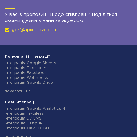
У вас є пропозиції щодо співпраці? Поділіться
своїми ідеями з нами за адресою:
igor@apix-drive.com
Популярні інтеграції
Інтеграція Google Sheets
Інтеграція Телеграм
Інтеграція Facebook
Інтеграція Webhooks
Інтеграція Google Drive
Інтеграція Opencart
показати ще
Інтеграція Gmail
Інтеграція Нова Пошта
Інтеграція Rozetka
Нові інтеграції
Інтеграція OpenAI (ChatGPT)
Інтеграція Google Analytics 4
Інтеграція Binotel
Інтеграція Invoiless
Інтеграція Prom
Інтеграція D7 SMS
Інтеграція Приват24
Інтеграція Телфин
Інтеграція OLX
Інтеграція ОКИ-ТОКИ
Інтеграція TurboSMS
Інтеграція Finmap
Інтеграція SendPulse
показати ще