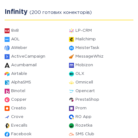
Infinity
(200 готових конекторів)
8x8
LP-CRM
AOL
Mailchimp
AWeber
MeisterTask
ActiveCampaign
MessageWhiz
Acumbamail
Mobizon
Airtable
OLX
AlphaSMS
Omnicell
Binotel
Opencart
Copper
PrestaShop
Creatio
Prom
Crove
RO App
Evecalls
Rozetka
Facebook
SMS Club