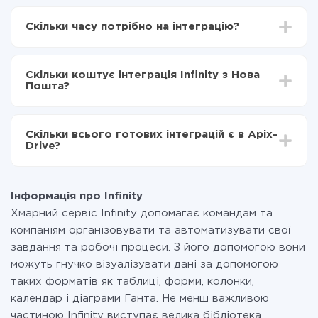
Для початку потрібно
зареєструватися в ApiX-
Drive
Скільки часу потрібно на інтеграцію?
Вибираєте які дані передавати з Infinity в Нова
Пошта
Залежно від системи, з якої ви будете робити
Включаєте автооновлення
інтеграцію, час налаштування може відрізнятися і
Тепер дані будуть автоматично передаватися з
Скільки коштує інтеграція Infinity з Нова
становити від 5-ти до 30-хвилин. У середньому
Infinity в Нова Пошта
Пошта?
налаштування займає 10-15 хвилин.
За саму інтеграцію нічого платити не потрібно і на
всіх тарифах доступний повністю весь функціонал.
Скільки всього готових інтеграцій є в Apix-
Ви оплачуєте лише кількість даних, які за фактом
Drive?
передаються з однієї вашої системи в іншу через
наш сервіс. Якщо у вас кількість даних в місяць
На даний час у нас готово 400+ інтеграцій крім
невелика, можете сміливо користуватися
Infinity і Нова Пошта
безкоштовним тарифом або перейти на платний,
Інформація про Infinity
при необхідності. Детальніше про
тарифи
.
Хмарний сервіс Infinity допомагає командам та
компаніям організовувати та автоматизувати свої
завдання та робочі процеси. З його допомогою вони
можуть гнучко візуалізувати дані за допомогою
таких форматів як таблиці, форми, колонки,
календар і діаграми Ганта. Не менш важливою
частиною Infinity виступає велика бібліотека