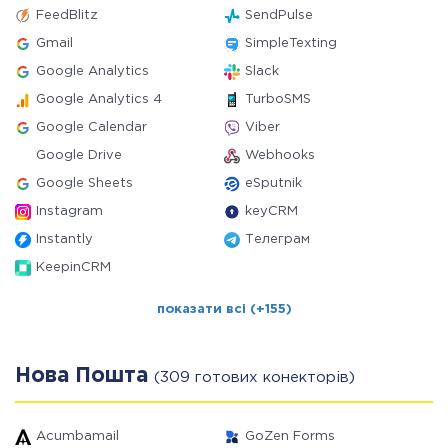
FeedBlitz
SendPulse
Gmail
SimpleTexting
Google Analytics
Slack
Google Analytics 4
TurboSMS
Google Calendar
Viber
Google Drive
Webhooks
Google Sheets
eSputnik
Instagram
keyCRM
Instantly
Телеграм
KeepinCRM
показати всі (+155)
Нова Пошта
(309 готових конекторів)
Acumbamail
GoZen Forms