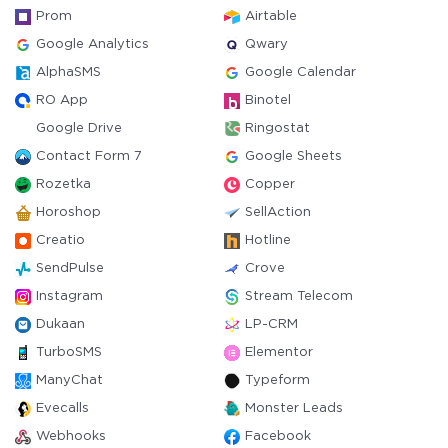
Prom
Airtable
Google Analytics
Qwary
AlphaSMS
Google Calendar
RO App
Binotel
Google Drive
Ringostat
Contact Form 7
Google Sheets
Rozetka
Copper
Horoshop
SellAction
Creatio
Hotline
SendPulse
Crove
Instagram
Stream Telecom
Dukaan
LP-CRM
TurboSMS
Elementor
ManyChat
Typeform
Evecalls
Monster Leads
Webhooks
Facebook