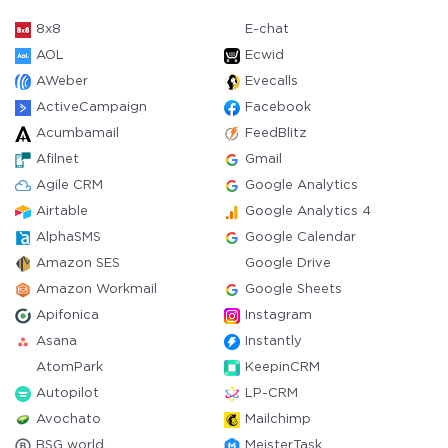
8x8
E-chat
AOL
Ecwid
AWeber
Evecalls
ActiveCampaign
Facebook
Acumbamail
FeedBlitz
Afilnet
Gmail
Agile CRM
Google Analytics
Airtable
Google Analytics 4
AlphaSMS
Google Calendar
Amazon SES
Google Drive
Amazon Workmail
Google Sheets
Apifonica
Instagram
Asana
Instantly
AtomPark
KeepinCRM
Autopilot
LP-CRM
Avochato
Mailchimp
BSG world
MeisterTask