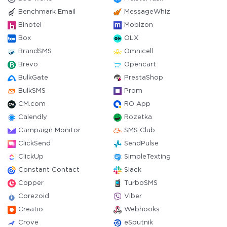
Benchmark Email
MessageWhiz
Binotel
Mobizon
Box
OLX
BrandSMS
Omnicell
Brevo
Opencart
BulkGate
PrestaShop
BulkSMS
Prom
CM.com
RO App
Calendly
Rozetka
Campaign Monitor
SMS Club
ClickSend
SendPulse
ClickUp
SimpleTexting
Constant Contact
Slack
Copper
TurboSMS
Corezoid
Viber
Creatio
Webhooks
Crove
eSputnik