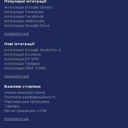
Популярні інтеграції
Інтеграція Google Sheets
Інтеграція Телеграм
Інтеграція Facebook
Інтеграція Webhooks
Інтеграція Google Drive
Інтеграція Opencart
показати ще
Інтеграція Gmail
Інтеграція Нова Пошта
Інтеграція Rozetka
Нові інтеграції
Інтеграція OpenAI (ChatGPT)
Інтеграція Google Analytics 4
Інтеграція Binotel
Інтеграція Invoiless
Інтеграція Prom
Інтеграція D7 SMS
Інтеграція Приват24
Інтеграція Телфин
Інтеграція OLX
Інтеграція ОКИ-ТОКИ
Інтеграція TurboSMS
Інтеграція Finmap
Інтеграція SendPulse
показати ще
Інтеграція Microsoft Dynamics 365
Інтеграція Horoshop
Інтеграція BulkGate
Інтеграція Stream Telecom
Інтеграція TxtSync
Важливі сторінки
Інтеграція Instagram
Інтеграція Wire2Air
Умови використання
Інтеграція Google Analytics
Інтеграція Corezoid
Політика конфіденційності
Інтеграція Creatio
Інтеграція Infobip
Партнерська програма
Інтеграція Ringostat
Інтеграція Instasent
Тарифи
Інтеграція Google Calendar
Інтеграція AtomPark
Ми не працюємо з РФ
Інтеграція Airtable
Інтеграція TXTImpact
Політика повернення коштів
Інтеграція RO App
Інтеграція Campaign Monitor
показати ще
Індивідуальна розробка
Інтеграція WooCommerce
Інтеграція CM.com
Умови партнерської програми
Інтеграція Crove
Інтеграція D7 Networks