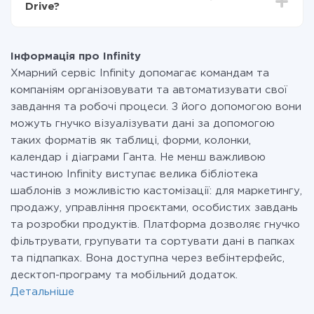
Drive?
передаються з однієї вашої системи в іншу через
наш сервіс. Якщо у вас кількість даних в місяць
На даний час у нас готово 400+ інтеграцій крім
невелика, можете сміливо користуватися
Infinity і Rozetka
безкоштовним тарифом або перейти на платний,
Інформація про Infinity
при необхідності. Детальніше про
тарифи
.
Хмарний сервіс Infinity допомагає командам та
компаніям організовувати та автоматизувати свої
завдання та робочі процеси. З його допомогою вони
можуть гнучко візуалізувати дані за допомогою
таких форматів як таблиці, форми, колонки,
календар і діаграми Ганта. Не менш важливою
частиною Infinity виступає велика бібліотека
шаблонів з можливістю кастомізації: для маркетингу,
продажу, управління проєктами, особистих завдань
та розробки продуктів. Платформа дозволяє гнучко
фільтрувати, групувати та сортувати дані в папках
та підпапках. Вона доступна через вебінтерфейс,
десктоп-програму та мобільний додаток.
Детальніше