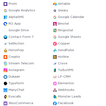
Prom
Airtable
Google Analytics
Qwary
AlphaSMS
Google Calendar
RO App
Binotel
Google Drive
Ringostat
Contact Form 7
Google Sheets
SellAction
Copper
Horoshop
SendPulse
Creatio
Hotline
Stream Telecom
Crove
Instagram
TurboSMS
Dukaan
LP-CRM
Typeform
Elementor
ManyChat
Webhooks
Evecalls
Monster Leads
WooCommerce
Facebook