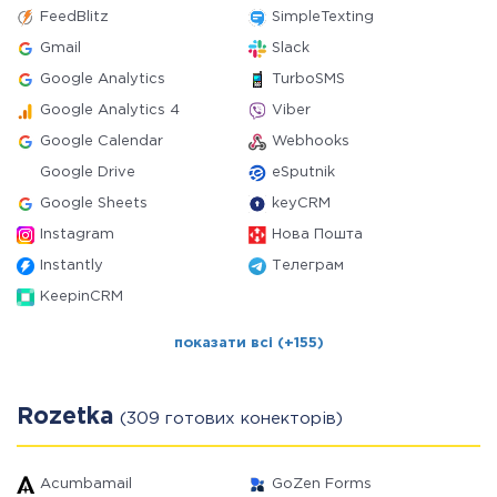
FeedBlitz
SimpleTexting
Gmail
Slack
Google Analytics
TurboSMS
Google Analytics 4
Viber
Google Calendar
Webhooks
Google Drive
eSputnik
Google Sheets
keyCRM
Instagram
Нова Пошта
Instantly
Телеграм
KeepinCRM
показати всі (+155)
Rozetka
(309 готових конекторів)
Acumbamail
GoZen Forms