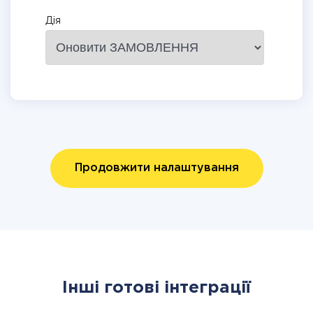
Дія
Продовжити налаштування
Інші готові інтеграції