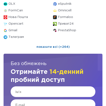
OLX
eSputnik
FormCan
Omnicell
Нова Пошта
Formaloo
Opencart
Приват24
Gmail
PrestaShop
Телеграм
показати всі (+264)
Без обмежень
Отримайте
14-денний
пробний доступ