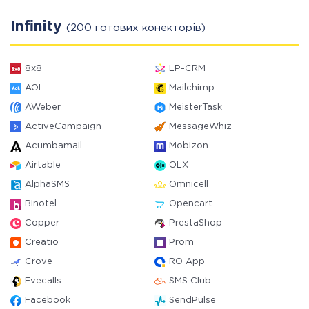
Infinity
(200 готових конекторів)
8x8
LP-CRM
AOL
Mailchimp
AWeber
MeisterTask
ActiveCampaign
MessageWhiz
Acumbamail
Mobizon
Airtable
OLX
AlphaSMS
Omnicell
Binotel
Opencart
Copper
PrestaShop
Creatio
Prom
Crove
RO App
Evecalls
SMS Club
Facebook
SendPulse