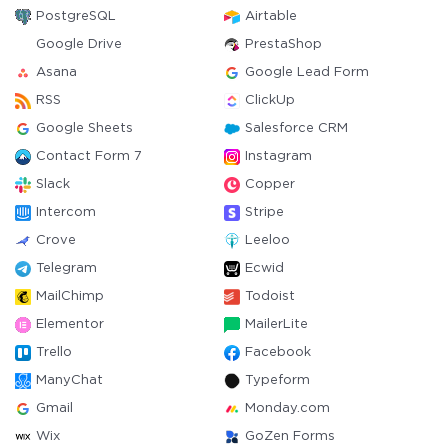
PostgreSQL
Airtable
Google Drive
PrestaShop
Asana
Google Lead Form
RSS
ClickUp
Google Sheets
Salesforce CRM
Contact Form 7
Instagram
Slack
Copper
Intercom
Stripe
Crove
Leeloo
Telegram
Ecwid
MailChimp
Todoist
Elementor
MailerLite
Trello
Facebook
ManyChat
Typeform
Gmail
Monday.com
Wix
GoZen Forms