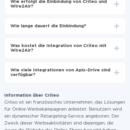
Wie erfolgt die Einbindung von Criteo und
Wire2Air?
Zuerst muss man sich
bei ApiX-Drive registrieren
Wählen, welche Daten von Criteo auf Wire2Air zu
Wie lange dauert die Einbindung?
übertragen
Automatische Aktualisierung aktivieren
Je nach System, das Sie integrieren möchten, kann die
Jetzt werden die Daten automatisch von Criteo auf
Einrichtungszeit zwischen 5 und 30 Minuten variieren.
Wire2Air übertragen
Was kostet die Integration von Criteo mit
Im Durchschnitt dauert es 10-15 Minuten.
Wire2Air?
Sie müssen für die Integration nicht bezahlen, da alle
Funktionen in allen Tarifplänen verfügbar sind. Sie
Wie viele Integrationen von Apix-Drive sind
zahlen nur für die Datenmenge, die über unseren
verfügbar?
Service von einem System auf ein anderes übertragen
wird. Wenn Sie eine geringe Datenmenge pro Monat
Zurzeit haben wir 296+ Integrationen ausser Criteo
haben, können Sie einen kostenlosen Plan nutzen und
und Wire2Air
bei Bedarf zu einem kostenpflichtigen wechseln.
Information über Criteo
Weitere Informationen zu
Tarifen
.
Criteo ist ein französisches Unternehmen, das Lösungen
für Online-Werbekampagnen anbietet. Benutzern wird
ein dynamischer Retargeting-Service angeboten. Der
Zweck dieser Werbeaktivitäten sind diejenigen, die