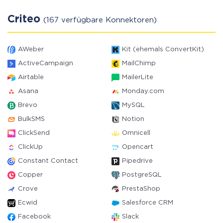
Criteo
(167 verfügbare Konnektoren)
AWeber
Kit (ehemals ConvertKit)
ActiveCampaign
MailChimp
Airtable
MailerLite
Asana
Monday.com
Brevo
MySQL
BulkSMS
Notion
ClickSend
Omnicell
ClickUp
Opencart
Constant Contact
Pipedrive
Copper
PostgreSQL
Crove
PrestaShop
Ecwid
Salesforce CRM
Facebook
Slack