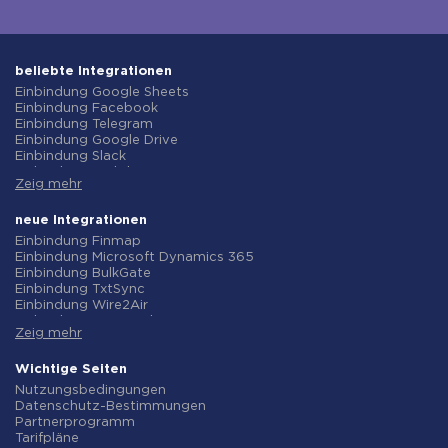
beliebte Integrationen
Einbindung Google Sheets
Einbindung Facebook
Einbindung Telegram
Einbindung Google Drive
Einbindung Slack
Einbindung MailChimp
Zeig mehr
Einbindung Gmail
Einbindung Trello
Einbindung ClickUp
neue Integrationen
Einbindung Airtable
Einbindung Finmap
Einbindung Google Contacts
Einbindung Microsoft Dynamics 365
Einbindung OpenAI (ChatGPT)
Einbindung BulkGate
Einbindung Instagram
Einbindung TxtSync
Einbindung ActiveCampaign
Einbindung Wire2Air
Einbindung Typeform
Einbindung Corezoid
Einbindung Salesforce CRM
Zeig mehr
Einbindung Infobip
Einbindung Monday.com
Einbindung Instasent
Einbindung Notion
Einbindung AtomPark
Wichtige Seiten
Einbindung Stripe
Einbindung TXTImpact
Nutzungsbedingungen
Einbindung AWeber
Einbindung Campaign Monitor
Datenschutz-Bestimmungen
Einbindung Asana
Einbindung CM.com
Partnerprogramm
Einbindung ZOHO CRM
Einbindung D7 Networks
Tarifpläne
Einbindung Webhooks