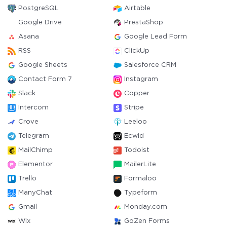
PostgreSQL
Airtable
Google Drive
PrestaShop
Asana
Google Lead Form
RSS
ClickUp
Google Sheets
Salesforce CRM
Contact Form 7
Instagram
Slack
Copper
Intercom
Stripe
Crove
Leeloo
Telegram
Ecwid
MailChimp
Todoist
Elementor
MailerLite
Trello
Formaloo
ManyChat
Typeform
Gmail
Monday.com
Wix
GoZen Forms