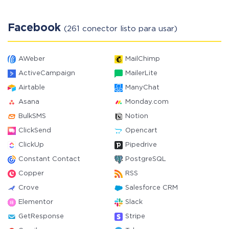
Facebook
(261 conector listo para usar)
AWeber
MailChimp
ActiveCampaign
MailerLite
Airtable
ManyChat
Asana
Monday.com
BulkSMS
Notion
ClickSend
Opencart
ClickUp
Pipedrive
Constant Contact
PostgreSQL
Copper
RSS
Crove
Salesforce CRM
Elementor
Slack
GetResponse
Stripe