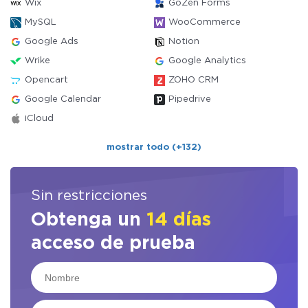
Wix
GoZen Forms
MySQL
WooCommerce
Google Ads
Notion
Wrike
Google Analytics
Opencart
ZOHO CRM
Google Calendar
Pipedrive
iCloud
mostrar todo (+132)
Sin restricciones
Obtenga un
14 días
acceso de prueba