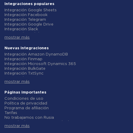
Integraciones populares
Integración Google Sheets
Integración Facebook
Integración Telegram
Integración Google Drive
Integración Slack
Integración MailChimp
mostrar más
Integración Gmail
Integración Trello
Integración ClickUp
Nuevas integraciones
Integración Airtable
Integración Amazon DynamoDB
Integración Google Contacts
Integración Finmap
Integración OpenAI (ChatGPT)
Integración Microsoft Dynamics 365
Integración Instagram
Integración BulkGate
Integración ActiveCampaign
Integración TxtSync
Integración Typeform
Integración Wire2Air
Integración Salesforce CRM
mostrar más
Integración Corezoid
Integración Monday.com
Integración Infobip
Integración Notion
Integración Instasent
Páginas importantes
Integración Stripe
Integración AtomPark
Condiciones de uso
Integración AWeber
Integración TXTImpact
Política de privacidad
Integración Asana
Integración Campaign Monitor
Programa de afiliación
Integración ZOHO CRM
Integración CM.com
Tarifas
Integración Webhooks
Integración D7 Networks
No trabajamos con Rusia
Integración GetResponse
Integración SMS.to
Acuerdo de procesamiento de datos
Integración WooCommerce
Integración SMSGlobal
mostrar más
Politica de reembolso
Integración Pipedrive
Integración Textlocal
Desarrollo individual