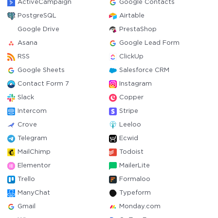
ActiveCampaign
Google Contacts
PostgreSQL
Airtable
Google Drive
PrestaShop
Asana
Google Lead Form
RSS
ClickUp
Google Sheets
Salesforce CRM
Contact Form 7
Instagram
Slack
Copper
Intercom
Stripe
Crove
Leeloo
Telegram
Ecwid
MailChimp
Todoist
Elementor
MailerLite
Trello
Formaloo
ManyChat
Typeform
Gmail
Monday.com