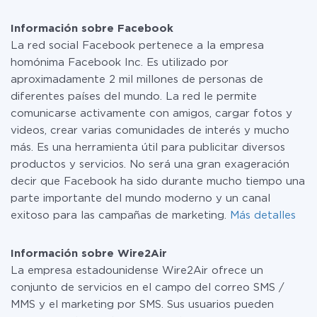
Por el momento, tenemos listas para usar296 +
pequeña cantidad de datos por mes, puede usar de
integraciones además de Facebook y Wire2Air
manera segura un plan de tarifa gratuita o cambiar a
Información sobre Facebook
uno de pago, si es necesario. Más detalles sobre
La red social Facebook pertenece a la empresa
tarifas
.
homónima Facebook Inc. Es utilizado por
aproximadamente 2 mil millones de personas de
diferentes países del mundo. La red le permite
comunicarse activamente con amigos, cargar fotos y
videos, crear varias comunidades de interés y mucho
más. Es una herramienta útil para publicitar diversos
productos y servicios. No será una gran exageración
decir que Facebook ha sido durante mucho tiempo una
parte importante del mundo moderno y un canal
exitoso para las campañas de marketing.
Más detalles
Información sobre Wire2Air
La empresa estadounidense Wire2Air ofrece un
conjunto de servicios en el campo del correo SMS /
MMS y el marketing por SMS. Sus usuarios pueden