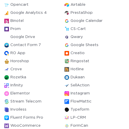
Opencart
Airtable
Google Analytics 4
PrestaShop
Binotel
Google Calendar
Prom
CS-Cart
Google Drive
Qwary
Contact Form 7
Google Sheets
RO App
Creatio
Horoshop
Ringostat
Crove
Hotline
Rozetka
Dukaan
Infinity
SellAction
Elementor
Instagram
Stream Telecom
FlowMattic
Invoiless
Typeform
Fluent Forms Pro
LP-CRM
WooCommerce
FormCan