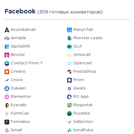
Facebook
(309 готовых коннекторов)
Acumbamail
ManyChat
Airtable
Monster Leads
AlphaSMS
OLX
Binotel
Omnicell
Contact Form 7
Opencart
Creatio
PrestaShop
Crove
Prom
Dukaan
Qwary
Elementor
RO App
Evecalls
Ringostat
FormCan
Rozetka
Formaloo
SellAction
Gmail
SendPulse