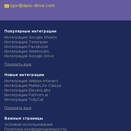
igor@apix-drive.com
Популярные интеграции
Интеграция Google Sheets
Интеграция Телеграм
Интеграция Facebook
Интеграция Webhooks
Интеграция Google Drive
Интеграция Opencart
Показать еще
Интеграция Gmail
Интеграция Rozetka
Интеграция Новая Почта
Новые интеграции
Интеграция Binotel
Интеграция Webex Interact
Интеграция OpenAI (ChatGPT)
Интеграция MailerLite Classic
Интеграция Prom
Интеграция ElevenLabs
Интеграция Приват24
Интеграция Fathom.ai
Интеграция OLX
Интеграция TidyCal
Интеграция TurboSMS
Интеграция Olostep
Интеграция SendPulse
Показать еще
Интеграция Gist
Интеграция Horoshop
Интеграция Gyazo
Интеграция Stream Telecom
Интеграция Straico
Важные страницы
Интеграция Instagram
Интеграция Rows
Условия использования
Интеграция Google Analytics
Интеграция Firecrawl
Политика конфиденциальности