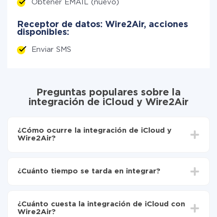
Obtener EMAIL (nuevo)
Receptor de datos: Wire2Air, acciones
disponibles:
Enviar SMS
Preguntas populares sobre la
integración de iCloud y Wire2Air
¿Cómo ocurre la integración de iCloud y
Wire2Air?
Para empezar es necesario
registrarse en ApiX-
Drive
¿Cuánto tiempo se tarda en integrar?
Elija qué datos transferir de iCloud a Wire2Air
Active la actualización automática
Dependiendo del sistema con el que usted hará la
Ahora los datos se transferirán automáticamente
integración, el tiempo de configuración puede variar y
de iCloud a Wire2Air
¿Cuánto cuesta la integración de iCloud con
oscilar entre 5 y 30 minutos. En promedio, la
Wire2Air?
configuración tarda entre 10 y 15 minutos.