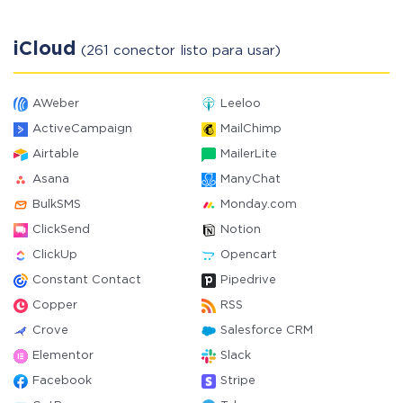
iCloud
(261 conector listo para usar)
AWeber
Leeloo
ActiveCampaign
MailChimp
Airtable
MailerLite
Asana
ManyChat
BulkSMS
Monday.com
ClickSend
Notion
ClickUp
Opencart
Constant Contact
Pipedrive
Copper
RSS
Crove
Salesforce CRM
Elementor
Slack
Facebook
Stripe