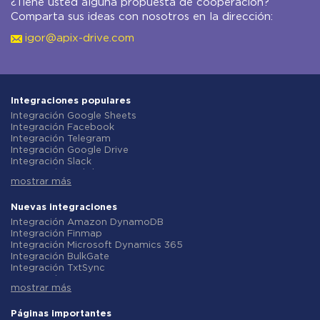
¿Tiene usted alguna propuesta de cooperación?
Comparta sus ideas con nosotros en la dirección:
igor@apix-drive.com
Integraciones populares
Integración Google Sheets
Integración Facebook
Integración Telegram
Integración Google Drive
Integración Slack
Integración MailChimp
mostrar más
Integración Gmail
Integración Trello
Integración ClickUp
Nuevas integraciones
Integración Airtable
Integración Amazon DynamoDB
Integración Google Contacts
Integración Finmap
Integración OpenAI (ChatGPT)
Integración Microsoft Dynamics 365
Integración Instagram
Integración BulkGate
Integración ActiveCampaign
Integración TxtSync
Integración Typeform
Integración Wire2Air
Integración Salesforce CRM
mostrar más
Integración Corezoid
Integración Monday.com
Integración Infobip
Integración Notion
Integración Instasent
Páginas importantes