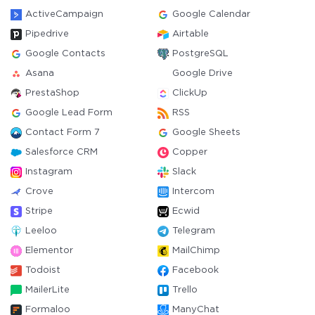
ActiveCampaign
Google Calendar
Pipedrive
Airtable
Google Contacts
PostgreSQL
Asana
Google Drive
PrestaShop
ClickUp
Google Lead Form
RSS
Contact Form 7
Google Sheets
Salesforce CRM
Copper
Instagram
Slack
Crove
Intercom
Stripe
Ecwid
Leeloo
Telegram
Elementor
MailChimp
Todoist
Facebook
MailerLite
Trello
Formaloo
ManyChat