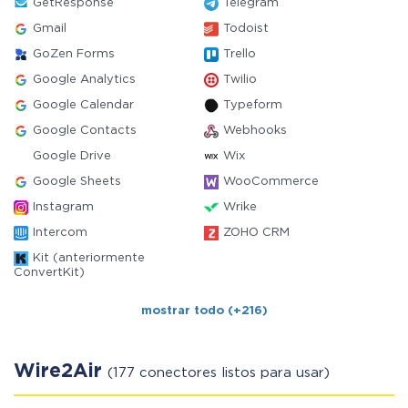
GetResponse
Telegram
Gmail
Todoist
GoZen Forms
Trello
Google Analytics
Twilio
Google Calendar
Typeform
Google Contacts
Webhooks
Google Drive
Wix
Google Sheets
WooCommerce
Instagram
Wrike
Intercom
ZOHO CRM
Kit (anteriormente
ConvertKit)
mostrar todo (+216)
Wire2Air
(177 conectores listos para usar)