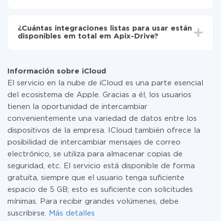
No es necesario pagar nada por la integración en sí, y
toda las funcionalidades están disponibles en todas las
¿Cuántas integraciones listas para usar están
tarifas. Usted solo paga por la cantidad de datos que
disponibles em total em Apix-Drive?
realmente se transfieren de uno de sus sistemas a otro
a través de nuestro servicio. Si usted tiene una
Por el momento, tenemos listas para usar296 +
pequeña cantidad de datos por mes, puede usar de
integraciones además de iCloud y Wire2Air
manera segura un plan de tarifa gratuita o cambiar a
Información sobre iCloud
uno de pago, si es necesario. Más detalles sobre
El servicio en la nube de iCloud es una parte esencial
tarifas
.
del ecosistema de Apple. Gracias a él, los usuarios
tienen la oportunidad de intercambiar
convenientemente una variedad de datos entre los
dispositivos de la empresa. ICloud también ofrece la
posibilidad de intercambiar mensajes de correo
electrónico, se utiliza para almacenar copias de
seguridad, etc. El servicio está disponible de forma
gratuita, siempre que el usuario tenga suficiente
espacio de 5 GB; esto es suficiente con solicitudes
mínimas. Para recibir grandes volúmenes, debe
suscribirse.
Más detalles