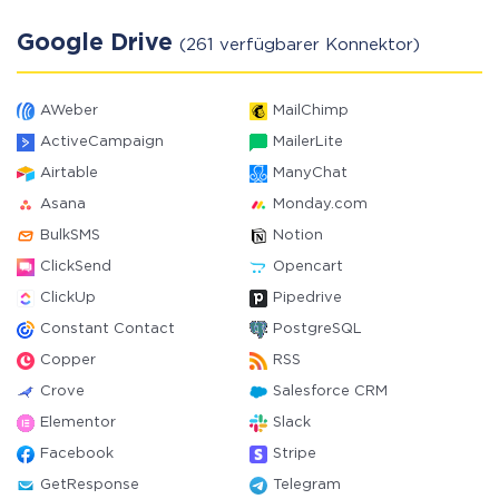
Google Drive
(261 verfügbarer Konnektor)
AWeber
MailChimp
ActiveCampaign
MailerLite
Airtable
ManyChat
Asana
Monday.com
BulkSMS
Notion
ClickSend
Opencart
ClickUp
Pipedrive
Constant Contact
PostgreSQL
Copper
RSS
Crove
Salesforce CRM
Elementor
Slack
Facebook
Stripe
GetResponse
Telegram