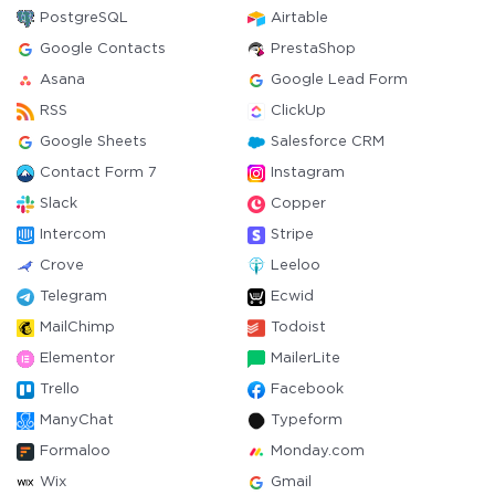
PostgreSQL
Airtable
Google Contacts
PrestaShop
Asana
Google Lead Form
RSS
ClickUp
Google Sheets
Salesforce CRM
Contact Form 7
Instagram
Slack
Copper
Intercom
Stripe
Crove
Leeloo
Telegram
Ecwid
MailChimp
Todoist
Elementor
MailerLite
Trello
Facebook
ManyChat
Typeform
Formaloo
Monday.com
Wix
Gmail