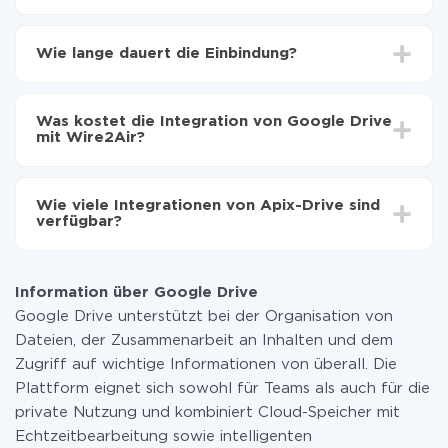
Zuerst muss man sich
bei ApiX-Drive registrieren
Wählen, welche Daten von Google Drive auf
Wie lange dauert die Einbindung?
Wire2Air zu übertragen
Automatische Aktualisierung aktivieren
Je nach System, das Sie integrieren möchten, kann die
Jetzt werden die Daten automatisch von Google
Einrichtungszeit zwischen 5 und 30 Minuten variieren.
Drive auf Wire2Air übertragen
Was kostet die Integration von Google Drive
Im Durchschnitt dauert es 10-15 Minuten.
mit Wire2Air?
Sie müssen für die Integration nicht bezahlen, da alle
Funktionen in allen Tarifplänen verfügbar sind. Sie
Wie viele Integrationen von Apix-Drive sind
zahlen nur für die Datenmenge, die über unseren
verfügbar?
Service von einem System auf ein anderes übertragen
wird. Wenn Sie eine geringe Datenmenge pro Monat
Zurzeit haben wir 296+ Integrationen ausser Google
haben, können Sie einen kostenlosen Plan nutzen und
Drive und Wire2Air
bei Bedarf zu einem kostenpflichtigen wechseln.
Information über Google Drive
Weitere Informationen zu
Tarifen
.
Google Drive unterstützt bei der Organisation von
Dateien, der Zusammenarbeit an Inhalten und dem
Zugriff auf wichtige Informationen von überall. Die
Plattform eignet sich sowohl für Teams als auch für die
private Nutzung und kombiniert Cloud-Speicher mit
Echtzeitbearbeitung sowie intelligenten