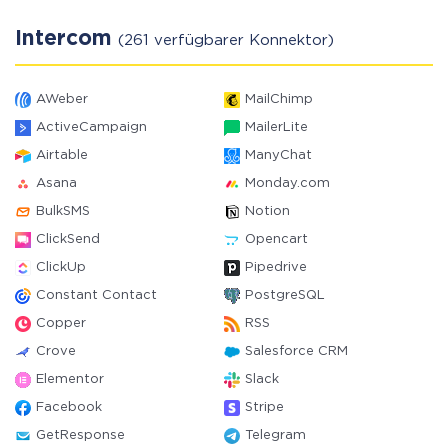
Intercom
(261 verfügbarer Konnektor)
AWeber
MailChimp
ActiveCampaign
MailerLite
Airtable
ManyChat
Asana
Monday.com
BulkSMS
Notion
ClickSend
Opencart
ClickUp
Pipedrive
Constant Contact
PostgreSQL
Copper
RSS
Crove
Salesforce CRM
Elementor
Slack
Facebook
Stripe
GetResponse
Telegram