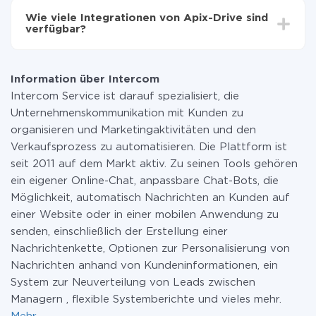
Funktionen in allen Tarifplänen verfügbar sind. Sie
Wie viele Integrationen von Apix-Drive sind
zahlen nur für die Datenmenge, die über unseren
verfügbar?
Service von einem System auf ein anderes übertragen
wird. Wenn Sie eine geringe Datenmenge pro Monat
Zurzeit haben wir 296+ Integrationen ausser Intercom
haben, können Sie einen kostenlosen Plan nutzen und
und Wire2Air
bei Bedarf zu einem kostenpflichtigen wechseln.
Information über Intercom
Weitere Informationen zu
Tarifen
.
Intercom Service ist darauf spezialisiert, die
Unternehmenskommunikation mit Kunden zu
organisieren und Marketingaktivitäten und den
Verkaufsprozess zu automatisieren. Die Plattform ist
seit 2011 auf dem Markt aktiv. Zu seinen Tools gehören
ein eigener Online-Chat, anpassbare Chat-Bots, die
Möglichkeit, automatisch Nachrichten an Kunden auf
einer Website oder in einer mobilen Anwendung zu
senden, einschließlich der Erstellung einer
Nachrichtenkette, Optionen zur Personalisierung von
Nachrichten anhand von Kundeninformationen, ein
System zur Neuverteilung von Leads zwischen
Managern , flexible Systemberichte und vieles mehr.