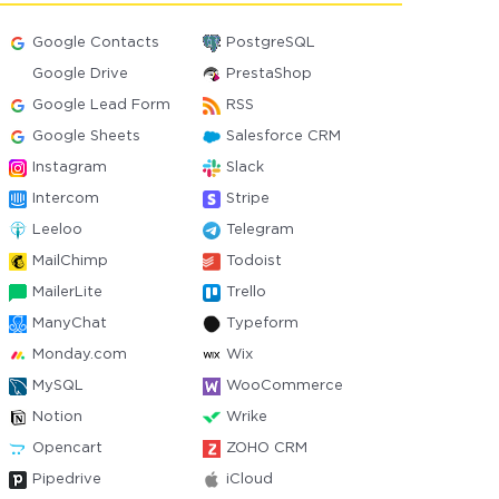
Google Contacts
PostgreSQL
Google Drive
PrestaShop
Google Lead Form
RSS
Google Sheets
Salesforce CRM
Instagram
Slack
Intercom
Stripe
Leeloo
Telegram
MailChimp
Todoist
MailerLite
Trello
ManyChat
Typeform
Monday.com
Wix
MySQL
WooCommerce
Notion
Wrike
Opencart
ZOHO CRM
Pipedrive
iCloud