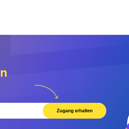
rn
Zugang erhalten