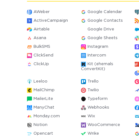
AWeber
Google Calendar
ActiveCampaign
Google Contacts
Airtable
Google Drive
Asana
Google Sheets
BulkSMS
Instagram
ClickSend
Intercom
ClickUp
Kit (ehemals
ConvertKit)
Leeloo
Trello
MailChimp
Twilio
MailerLite
Typeform
ManyChat
Webhooks
Monday.com
Wix
Notion
WooCommerce
Opencart
Wrike