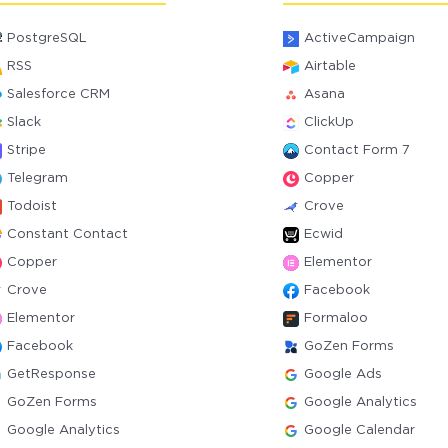
PostgreSQL
ActiveCampaign
RSS
Airtable
Salesforce CRM
Asana
Slack
ClickUp
Stripe
Contact Form 7
Telegram
Copper
Todoist
Crove
Constant Contact
Ecwid
Copper
Elementor
Crove
Facebook
Elementor
Formaloo
Facebook
GoZen Forms
GetResponse
Google Ads
GoZen Forms
Google Analytics
Google Analytics
Google Calendar