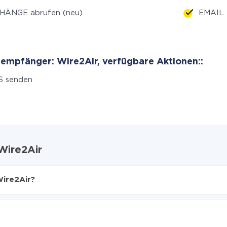
HÄNGE abrufen (neu)
EMAIL 
empfänger: Wire2Air, verfügbare Aktionen::
S senden
Wire2Air
Wire2Air?
en
 zu übertragen
 auf Wire2Air übertragen