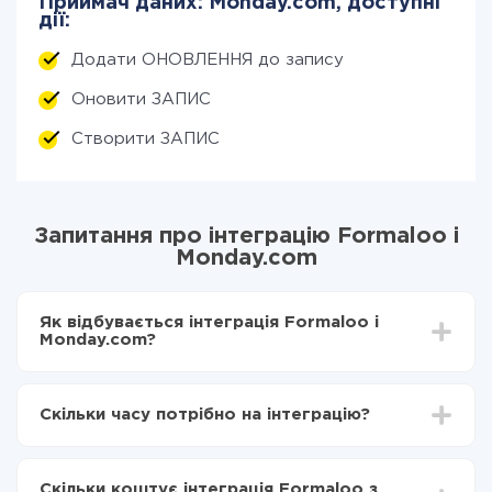
Приймач даних: Monday.com, доступні
дії:
Додати ОНОВЛЕННЯ до запису
Оновити ЗАПИС
Створити ЗАПИС
Запитання про інтеграцію Formaloo і
Monday.com
Як відбувається інтеграція Formaloo і
Monday.com?
Для початку потрібно
зареєструватися в ApiX-
Drive
Скільки часу потрібно на інтеграцію?
Вибираєте які дані передавати з Formaloo в
Monday.com
Залежно від системи, з якої ви будете робити
Включаєте автооновлення
інтеграцію, час налаштування може відрізнятися і
Тепер дані будуть автоматично передаватися з
Скільки коштує інтеграція Formaloo з