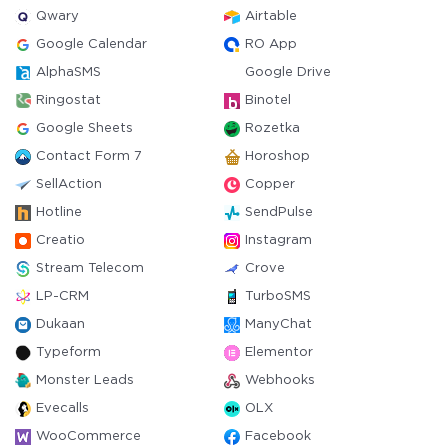
Qwary
Airtable
Google Calendar
RO App
AlphaSMS
Google Drive
Ringostat
Binotel
Google Sheets
Rozetka
Contact Form 7
Horoshop
SellAction
Copper
Hotline
SendPulse
Creatio
Instagram
Stream Telecom
Crove
LP-CRM
TurboSMS
Dukaan
ManyChat
Typeform
Elementor
Monster Leads
Webhooks
Evecalls
OLX
WooCommerce
Facebook