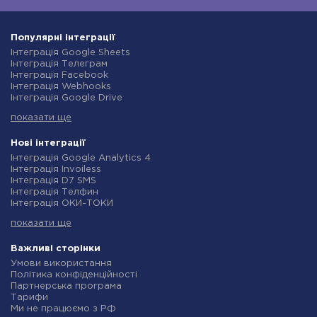
Популярні інтеграції
Інтеграція Google Sheets
Інтеграція Телеграм
Інтеграція Facebook
Інтеграція Webhooks
Інтеграція Google Drive
Інтеграція Opencart
показати ще
Інтеграція Gmail
Інтеграція Нова Пошта
Інтеграція Rozetka
Нові інтеграції
Інтеграція OpenAI (ChatGPT)
Інтеграція Google Analytics 4
Інтеграція Binotel
Інтеграція Invoiless
Інтеграція Prom
Інтеграція D7 SMS
Інтеграція Приват24
Інтеграція Телфин
Інтеграція OLX
Інтеграція ОКИ-ТОКИ
Інтеграція TurboSMS
Інтеграція Finmap
Інтеграція SendPulse
показати ще
Інтеграція Microsoft Dynamics 365
Інтеграція Horoshop
Інтеграція BulkGate
Інтеграція Stream Telecom
Інтеграція TxtSync
Важливі сторінки
Інтеграція Instagram
Інтеграція Wire2Air
Умови використання
Інтеграція Google Analytics
Інтеграція Corezoid
Політика конфіденційності
Інтеграція Creatio
Інтеграція Infobip
Партнерська програма
Інтеграція Ringostat
Інтеграція Instasent
Тарифи
Інтеграція Google Calendar
Інтеграція AtomPark
Ми не працюємо з РФ
Інтеграція Airtable
Інтеграція TXTImpact