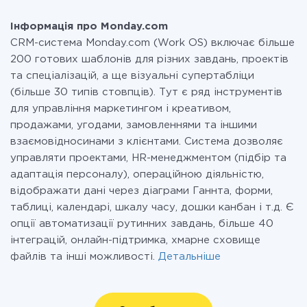
Інформація про Monday.com
CRM-система Monday.com (Work OS) включає більше
200 готових шаблонів для різних завдань, проектів
та спеціалізацій, а ще візуальні супертабліци
(більше 30 типів стовпців). Тут є ряд інструментів
для управління маркетингом і креативом,
продажами, угодами, замовленнями та іншими
взаємовідносинами з клієнтами. Система дозволяє
управляти проектами, HR-менеджментом (підбір та
адаптація персоналу), операційною діяльністю,
відображати дані через діаграми Ганнта, форми,
таблиці, календарі, шкалу часу, дошки канбан і т.д. Є
опції автоматизації рутинних завдань, більше 40
інтеграцій, онлайн-підтримка, хмарне сховище
файлів та інші можливості.
Детальніше