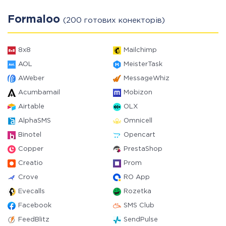
Formaloo
(200 готових конекторів)
8x8
Mailchimp
AOL
MeisterTask
AWeber
MessageWhiz
Acumbamail
Mobizon
Airtable
OLX
AlphaSMS
Omnicell
Binotel
Opencart
Copper
PrestaShop
Creatio
Prom
Crove
RO App
Evecalls
Rozetka
Facebook
SMS Club
FeedBlitz
SendPulse