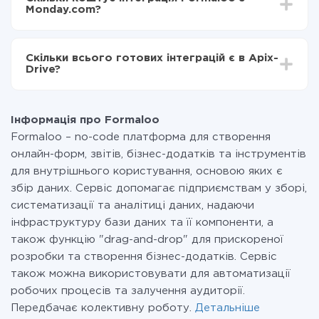
становити від 5-ти до 30-хвилин. У середньому
Formaloo в Monday.com
Monday.com?
налаштування займає 10-15 хвилин.
За саму інтеграцію нічого платити не потрібно і на
всіх тарифах доступний повністю весь функціонал.
Скільки всього готових інтеграцій є в Apix-
Ви оплачуєте лише кількість даних, які за фактом
Drive?
передаються з однієї вашої системи в іншу через
наш сервіс. Якщо у вас кількість даних в місяць
На даний час у нас готово 400+ інтеграцій крім
невелика, можете сміливо користуватися
Formaloo і Monday.com
безкоштовним тарифом або перейти на платний,
Інформація про Formaloo
при необхідності. Детальніше про
тарифи
.
Formaloo – no-code платформа для створення
онлайн-форм, звітів, бізнес-додатків та інструментів
для внутрішнього користування, основою яких є
збір даних. Сервіс допомагає підприємствам у зборі,
систематизації та аналітиці даних, надаючи
інфраструктуру бази даних та її компоненти, а
також функцію "drag-and-drop" для прискореної
розробки та створення бізнес-додатків. Сервіс
також можна використовувати для автоматизації
робочих процесів та залучення аудиторії.
Передбачає колективну роботу.
Детальніше