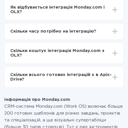
Як відбувається інтеграція Monday.com і
OLX?
Для початку потрібно
зареєструватися в ApiX-
Drive
Скільки часу потрібно на інтеграцію?
Вибираєте які дані передавати з Monday.com в
OLX
Залежно від системи, з якої ви будете робити
Включаєте автооновлення
інтеграцію, час налаштування може відрізнятися і
Тепер дані будуть автоматично передаватися з
Скільки коштує інтеграція Monday.com з
становити від 5-ти до 30-хвилин. У середньому
Monday.com в OLX
OLX?
налаштування займає 10-15 хвилин.
За саму інтеграцію нічого платити не потрібно і на
всіх тарифах доступний повністю весь функціонал.
Скільки всього готових інтеграцій є в Apix-
Ви оплачуєте лише кількість даних, які за фактом
Drive?
передаються з однієї вашої системи в іншу через
наш сервіс. Якщо у вас кількість даних в місяць
На даний час у нас готово 400+ інтеграцій крім
невелика, можете сміливо користуватися
Monday.com і OLX
безкоштовним тарифом або перейти на платний,
Інформація про Monday.com
при необхідності. Детальніше про
тарифи
.
CRM-система Monday.com (Work OS) включає більше
200 готових шаблонів для різних завдань, проектів
та спеціалізацій, а ще візуальні супертабліци
(більше 30 типів стовпців). Тут є ряд інструментів