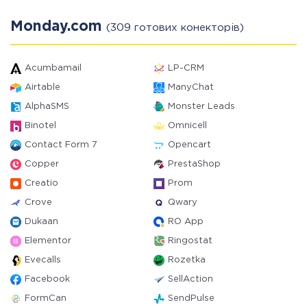
Monday.com
(309 готових конекторів)
Acumbamail
LP-CRM
Airtable
ManyChat
AlphaSMS
Monster Leads
Binotel
Omnicell
Contact Form 7
Opencart
Copper
PrestaShop
Creatio
Prom
Crove
Qwary
Dukaan
RO App
Elementor
Ringostat
Evecalls
Rozetka
Facebook
SellAction
FormCan
SendPulse