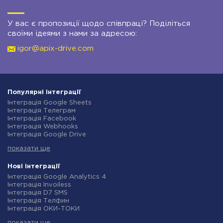
У вас є пропозиції щодо співпраці? Поділіться
своїми ідеями з нами за адресою:
igor@apix-drive.com
Популярні інтеграції
Інтеграція Google Sheets
Інтеграція Телеграм
Інтеграція Facebook
Інтеграція Webhooks
Інтеграція Google Drive
Інтеграція Opencart
показати ще
Інтеграція Gmail
Інтеграція Нова Пошта
Інтеграція Rozetka
Нові інтеграції
Інтеграція OpenAI (ChatGPT)
Інтеграція Google Analytics 4
Інтеграція Binotel
Інтеграція Invoiless
Інтеграція Prom
Інтеграція D7 SMS
Інтеграція Приват24
Інтеграція Телфин
Інтеграція OLX
Інтеграція ОКИ-ТОКИ
Інтеграція TurboSMS
Інтеграція Finmap
Інтеграція SendPulse
показати ще