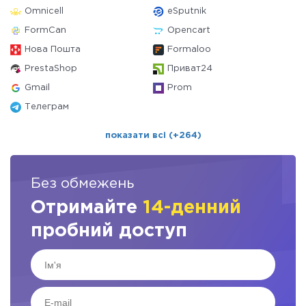
Omnicell
eSputnik
FormCan
Opencart
Нова Пошта
Formaloo
PrestaShop
Приват24
Gmail
Prom
Телеграм
показати всі (+264)
Без обмежень
Отримайте
14-денний
пробний доступ