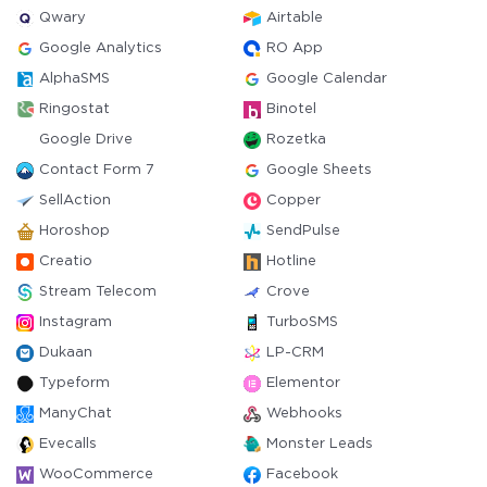
Qwary
Airtable
Google Analytics
RO App
AlphaSMS
Google Calendar
Ringostat
Binotel
Google Drive
Rozetka
Contact Form 7
Google Sheets
SellAction
Copper
Horoshop
SendPulse
Creatio
Hotline
Stream Telecom
Crove
Instagram
TurboSMS
Dukaan
LP-CRM
Typeform
Elementor
ManyChat
Webhooks
Evecalls
Monster Leads
WooCommerce
Facebook