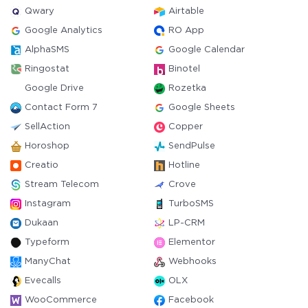
Qwary
Airtable
Google Analytics
RO App
AlphaSMS
Google Calendar
Ringostat
Binotel
Google Drive
Rozetka
Contact Form 7
Google Sheets
SellAction
Copper
Horoshop
SendPulse
Creatio
Hotline
Stream Telecom
Crove
Instagram
TurboSMS
Dukaan
LP-CRM
Typeform
Elementor
ManyChat
Webhooks
Evecalls
OLX
WooCommerce
Facebook