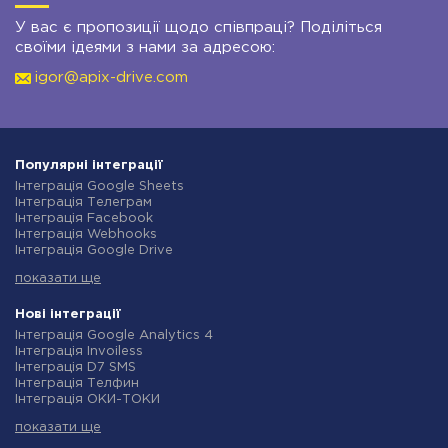
У вас є пропозиції щодо співпраці? Поділіться
своїми ідеями з нами за адресою:
igor@apix-drive.com
Популярні інтеграції
Інтеграція Google Sheets
Інтеграція Телеграм
Інтеграція Facebook
Інтеграція Webhooks
Інтеграція Google Drive
Інтеграція Opencart
показати ще
Інтеграція Gmail
Інтеграція Нова Пошта
Інтеграція Rozetka
Нові інтеграції
Інтеграція OpenAI (ChatGPT)
Інтеграція Google Analytics 4
Інтеграція Binotel
Інтеграція Invoiless
Інтеграція Prom
Інтеграція D7 SMS
Інтеграція Приват24
Інтеграція Телфин
Інтеграція OLX
Інтеграція ОКИ-ТОКИ
Інтеграція TurboSMS
Інтеграція Finmap
Інтеграція SendPulse
показати ще
Інтеграція Microsoft Dynamics 365
Інтеграція Horoshop
Інтеграція BulkGate