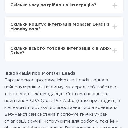
Drive
Скільки часу потрібно на інтеграцію?
Вибираєте які дані передавати з Monster Leads в
Monday.com
Залежно від системи, з якої ви будете робити
Включаєте автооновлення
інтеграцію, час налаштування може відрізнятися і
Тепер дані будуть автоматично передаватися з
Скільки коштує інтеграція Monster Leads з
становити від 5-ти до 30-хвилин. У середньому
Monster Leads в Monday.com
Monday.com?
налаштування займає 10-15 хвилин.
За саму інтеграцію нічого платити не потрібно і на
всіх тарифах доступний повністю весь функціонал.
Скільки всього готових інтеграцій є в Apix-
Ви оплачуєте лише кількість даних, які за фактом
Drive?
передаються з однієї вашої системи в іншу через
наш сервіс. Якщо у вас кількість даних в місяць
На даний час у нас готово 400+ інтеграцій крім
невелика, можете сміливо користуватися
Monster Leads і Monday.com
безкоштовним тарифом або перейти на платний,
Інформація про Monster Leads
при необхідності. Детальніше про
тарифи
.
Партнерська програма Monster Leads - одна з
найпопулярніших на ринку, як серед веб-майстрів,
так і серед рекламодавців. Система працює за
принципом CPA (Cost Per Action), що призводить, в
кінцевому підсумку, до зростання числа конверсій.
Веб-майстрам система пропонує гнучкі умови
співпраці, зручні інструменти для роботи, технічну