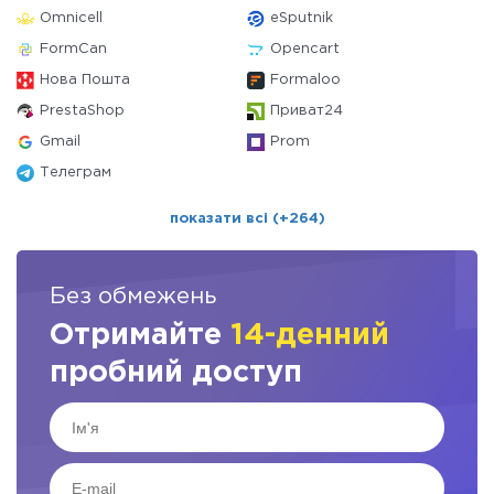
Omnicell
eSputnik
FormCan
Opencart
Нова Пошта
Formaloo
PrestaShop
Приват24
Gmail
Prom
Телеграм
показати всі (+264)
Без обмежень
Отримайте
14-денний
пробний доступ