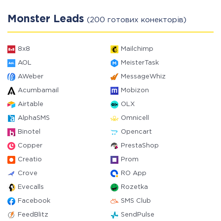
Monster Leads
(200 готових конекторів)
8x8
Mailchimp
AOL
MeisterTask
AWeber
MessageWhiz
Acumbamail
Mobizon
Airtable
OLX
AlphaSMS
Omnicell
Binotel
Opencart
Copper
PrestaShop
Creatio
Prom
Crove
RO App
Evecalls
Rozetka
Facebook
SMS Club
FeedBlitz
SendPulse