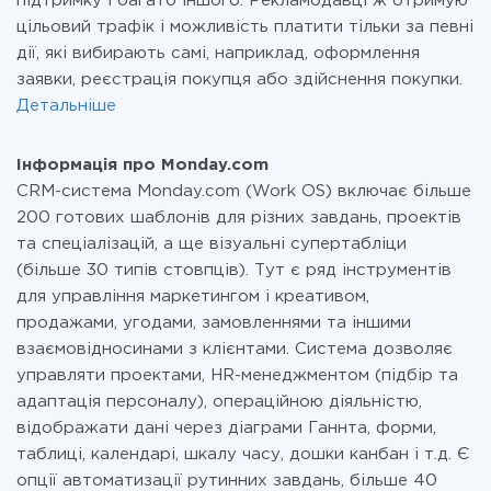
підтримку і багато іншого. Рекламодавці ж отримую
цільовий трафік і можливість платити тільки за певні
дії, які вибирають самі, наприклад, оформлення
заявки, реєстрація покупця або здійснення покупки.
Детальніше
Інформація про Monday.com
CRM-система Monday.com (Work OS) включає більше
200 готових шаблонів для різних завдань, проектів
та спеціалізацій, а ще візуальні супертабліци
(більше 30 типів стовпців). Тут є ряд інструментів
для управління маркетингом і креативом,
продажами, угодами, замовленнями та іншими
взаємовідносинами з клієнтами. Система дозволяє
управляти проектами, HR-менеджментом (підбір та
адаптація персоналу), операційною діяльністю,
відображати дані через діаграми Ганнта, форми,
таблиці, календарі, шкалу часу, дошки канбан і т.д. Є
опції автоматизації рутинних завдань, більше 40