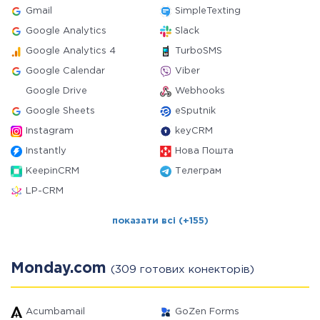
Gmail
SimpleTexting
Google Analytics
Slack
Google Analytics 4
TurboSMS
Google Calendar
Viber
Google Drive
Webhooks
Google Sheets
eSputnik
Instagram
keyCRM
Instantly
Нова Пошта
KeepinCRM
Телеграм
LP-CRM
показати всі (+155)
Monday.com
(309 готових конекторів)
Acumbamail
GoZen Forms