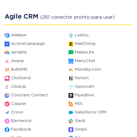
Agile CRM
(261 conector pronto para usar)
AWeber
Leeloo
ActiveCampaign
MailChimp
Airtable
MailerLite
Asana
ManyChat
BulkSMS
Monday.com
ClickSend
Notion
ClickUp
Opencart
Constant Contact
Pipedrive
Copper
RSS
Crove
Salesforce CRM
Elementor
Slack
Facebook
Stripe