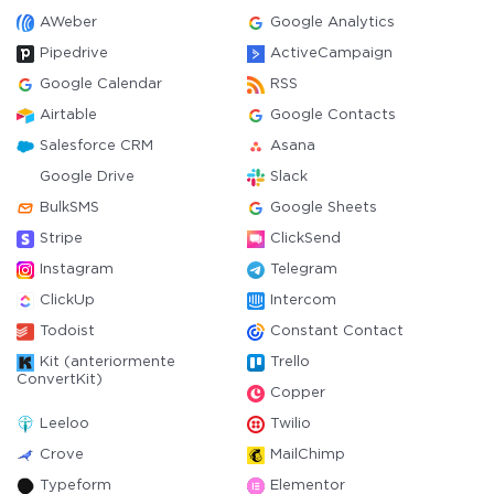
AWeber
Google Analytics
Pipedrive
ActiveCampaign
Google Calendar
RSS
Airtable
Google Contacts
Salesforce CRM
Asana
Google Drive
Slack
BulkSMS
Google Sheets
Stripe
ClickSend
Instagram
Telegram
ClickUp
Intercom
Todoist
Constant Contact
Kit (anteriormente
Trello
ConvertKit)
Copper
Leeloo
Twilio
Crove
MailChimp
Typeform
Elementor