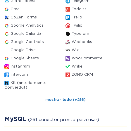
GetResponse
Telegram
Gmail
Todoist
GoZen Forms
Trello
Google Analytics
Twilio
Google Calendar
Typeform
Google Contacts
Webhooks
Google Drive
Wix
Google Sheets
WooCommerce
Instagram
Wrike
Intercom
ZOHO CRM
Kit (anteriormente
ConvertKit)
mostrar tudo (+216)
MySQL
(261 conector pronto para usar)