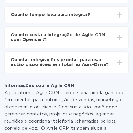
Para começar é preciso
registar-se no ApiX-Drive
Escolha quais dados transferir de Agile CRM para
Quanto tempo leva para integrar?
Opencart
Ative a atualização automática
Dependendo do sistema com o qual você vai integrar,
Agora os dados serão transferidos
o tempo de configuração pode variar e estar entre 5 e
automaticamente de Agile CRM para Opencart
Quanto custa a integração de Agile CRM
30 minutos. Em média, a configuração leva de 10 a 15
com Opencart?
minutos.
Não é preciso pagar nada pela integração em si, e
todas as funcionalidades estão disponíveis em todas
Quantas integrações prontas para usar
as tarifas. Você paga apenas pela quantidade de
estão disponíveis em total no Apix-Drive?
dados que é realmente transferida de um de seus
sistemas para outro por meio do nosso serviço. Se
No momento, temos prontas para usar296 +
você tem uma pequena quantidade de dados por mês,
integrações, além de Agile CRM e Opencart
pode usar com segurança um plano de tarifa gratuita
Informações sobre Agile CRM
ou mudar para um de pago, se necessário. Mais
A plataforma Agile CRM oferece uma ampla gama de
detalhes sobre
tarifas
.
ferramentas para automação de vendas, marketing e
atendimento ao cliente. Com sua ajuda, você pode
gerenciar contatos, projetos e negócios, agendar
reuniões e coordenar telefonia (chamadas, scripts,
correio de voz). O Agile CRM também ajuda a