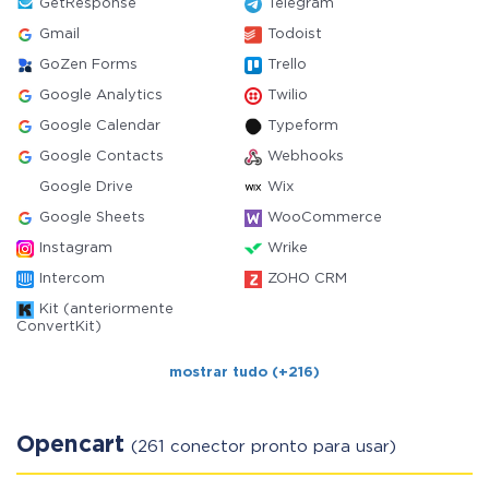
GetResponse
Telegram
Gmail
Todoist
GoZen Forms
Trello
Google Analytics
Twilio
Google Calendar
Typeform
Google Contacts
Webhooks
Google Drive
Wix
Google Sheets
WooCommerce
Instagram
Wrike
Intercom
ZOHO CRM
Kit (anteriormente
ConvertKit)
mostrar tudo (+216)
Opencart
(261 conector pronto para usar)