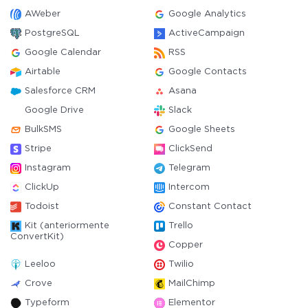
AWeber
Google Analytics
PostgreSQL
ActiveCampaign
Google Calendar
RSS
Airtable
Google Contacts
Salesforce CRM
Asana
Google Drive
Slack
BulkSMS
Google Sheets
Stripe
ClickSend
Instagram
Telegram
ClickUp
Intercom
Todoist
Constant Contact
Kit (anteriormente
Trello
ConvertKit)
Copper
Leeloo
Twilio
Crove
MailChimp
Typeform
Elementor