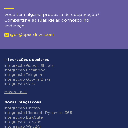
Você tem alguma proposta de cooperação?
Compartilhe as suas ideias connosco no
endereço:
igor@apix-drive.com
Integrações populares
Integração Google Sheets
Integração Facebook
Integração Telegram
Integração Google Drive
Integração Slack
Integração MailChimp
Mostre mais
Integração Gmail
Integração Trello
Integração ClickUp
Novas integrações
Integração Airtable
Integração Finmap
Integração Google Contacts
Integração Microsoft Dynamics 365
Integração OpenAI (ChatGPT)
Integração BulkGate
Integração Instagram
Integração TxtSync
Integração ActiveCampaign
Integração Wire2Air