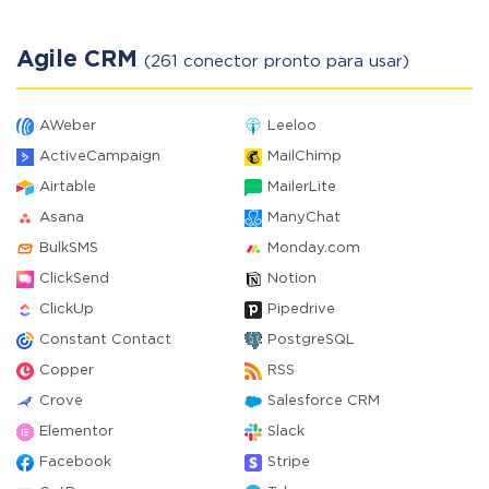
Agile CRM
(261 conector pronto para usar)
AWeber
Leeloo
ActiveCampaign
MailChimp
Airtable
MailerLite
Asana
ManyChat
BulkSMS
Monday.com
ClickSend
Notion
ClickUp
Pipedrive
Constant Contact
PostgreSQL
Copper
RSS
Crove
Salesforce CRM
Elementor
Slack
Facebook
Stripe