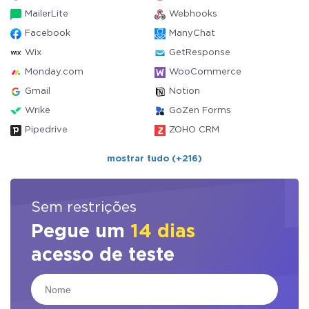
MailerLite
Webhooks
Facebook
ManyChat
Wix
GetResponse
Monday.com
WooCommerce
Gmail
Notion
Wrike
GoZen Forms
Pipedrive
ZOHO CRM
mostrar tudo (+216)
Sem restrições
Pegue um
14 dias
acesso de teste