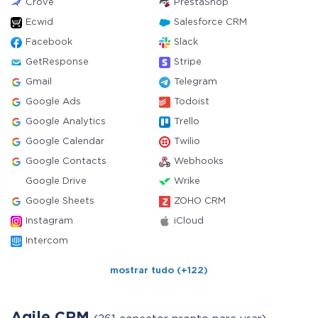
Crove
PrestaShop
Ecwid
Salesforce CRM
Facebook
Slack
GetResponse
Stripe
Gmail
Telegram
Google Ads
Todoist
Google Analytics
Trello
Google Calendar
Twilio
Google Contacts
Webhooks
Google Drive
Wrike
Google Sheets
ZOHO CRM
Instagram
iCloud
Intercom
mostrar tudo (+122)