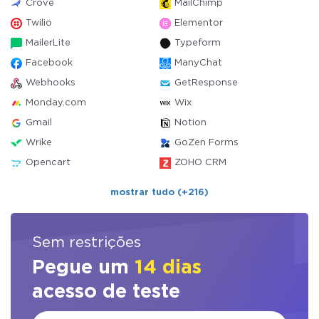
Crove
MailChimp
Twilio
Elementor
MailerLite
Typeform
Facebook
ManyChat
Webhooks
GetResponse
Monday.com
Wix
Gmail
Notion
Wrike
GoZen Forms
Opencart
ZOHO CRM
mostrar tudo (+216)
Sem restrições
Pegue um
14 dias
acesso de teste