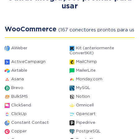
usar
WooCommerce
(167 conectores prontos para usar
AWeber
Kit (anteriormente
ConvertKit)
ActiveCampaign
MailChimp
Airtable
MailerLite
Asana
Monday.com
Brevo
MySQL
BulkSMS
Notion
ClickSend
Omnicell
ClickUp
Opencart
Constant Contact
Pipedrive
Copper
PostgreSQL