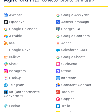
Agile CRM
(261 conector pronto para usar)
AWeber
Google Analytics
Pipedrive
ActiveCampaign
Google Calendar
PostgreSQL
Airtable
Google Contacts
RSS
Asana
Google Drive
Salesforce CRM
BulkSMS
Google Sheets
Slack
ClickSend
Instagram
Stripe
ClickUp
Intercom
Telegram
Constant Contact
Kit (anteriormente
Todoist
ConvertKit)
Copper
Leeloo
Trello