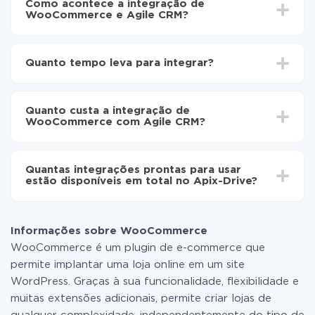
Como acontece a integração de
WooCommerce e Agile CRM?
Para começar é preciso
registar-se no ApiX-Drive
Escolha quais dados transferir de WooCommerce
Quanto tempo leva para integrar?
para Agile CRM
Ative a atualização automática
Dependendo do sistema com o qual você vai integrar,
Agora os dados serão transferidos
o tempo de configuração pode variar e estar entre 5 e
automaticamente de WooCommerce para Agile
Quanto custa a integração de
30 minutos. Em média, a configuração leva de 10 a 15
CRM
WooCommerce com Agile CRM?
minutos.
Não é preciso pagar nada pela integração em si, e
todas as funcionalidades estão disponíveis em todas
Quantas integrações prontas para usar
as tarifas. Você paga apenas pela quantidade de
estão disponíveis em total no Apix-Drive?
dados que é realmente transferida de um de seus
sistemas para outro por meio do nosso serviço. Se
No momento, temos prontas para usar296 +
você tem uma pequena quantidade de dados por mês,
integrações, além de WooCommerce e Agile CRM
pode usar com segurança um plano de tarifa gratuita
Informações sobre WooCommerce
ou mudar para um de pago, se necessário. Mais
WooCommerce é um plugin de e-commerce que
detalhes sobre
tarifas
.
permite implantar uma loja online em um site
WordPress. Graças à sua funcionalidade, flexibilidade e
muitas extensões adicionais, permite criar lojas de