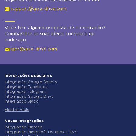
support@apix-drive.com
Você tem alguma proposta de cooperação?
Compartilhe as suas ideias connosco no
endereço:
igor@apix-drive.com
Integrações populares
Integração Google Sheets
Integração Facebook
Integração Telegram
Integração Google Drive
Integração Slack
Integração MailChimp
Mostre mais
Integração Gmail
Integração Trello
Integração ClickUp
Novas integrações
Integração Airtable
Integração Finmap
Integração Google Contacts
Integração Microsoft Dynamics 365
Integração OpenAI (ChatGPT)