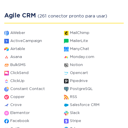
Agile CRM
(261 conector pronto para usar)
AWeber
MailChimp
ActiveCampaign
MailerLite
Airtable
ManyChat
Asana
Monday.com
BulkSMS
Notion
ClickSend
Opencart
ClickUp
Pipedrive
Constant Contact
PostgreSQL
Copper
RSS
Crove
Salesforce CRM
Elementor
Slack
Facebook
Stripe