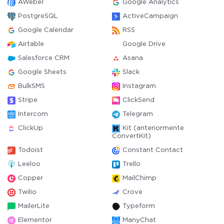
AWeber
Google Analytics
PostgreSQL
ActiveCampaign
Google Calendar
RSS
Airtable
Google Drive
Salesforce CRM
Asana
Google Sheets
Slack
BulkSMS
Instagram
Stripe
ClickSend
Intercom
Telegram
ClickUp
Kit (anteriormente
ConvertKit)
Todoist
Constant Contact
Leeloo
Trello
Copper
MailChimp
Twilio
Crove
MailerLite
Typeform
Elementor
ManyChat