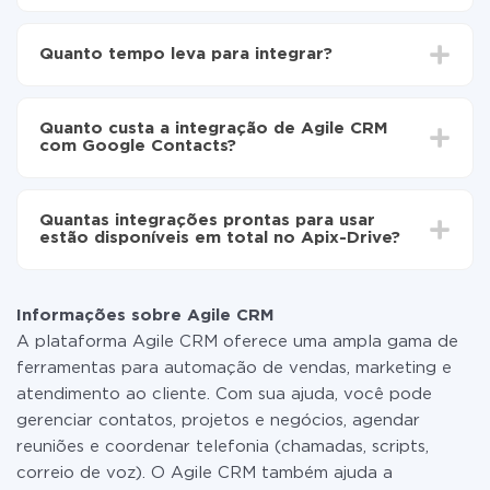
Para começar é preciso
registar-se no ApiX-Drive
Escolha quais dados transferir de Agile CRM para
Quanto tempo leva para integrar?
Google Contacts
Ative a atualização automática
Dependendo do sistema com o qual você vai integrar,
Agora os dados serão transferidos
o tempo de configuração pode variar e estar entre 5 e
automaticamente de Agile CRM para Google
Quanto custa a integração de Agile CRM
30 minutos. Em média, a configuração leva de 10 a 15
Contacts
com Google Contacts?
minutos.
Não é preciso pagar nada pela integração em si, e
todas as funcionalidades estão disponíveis em todas
Quantas integrações prontas para usar
as tarifas. Você paga apenas pela quantidade de
estão disponíveis em total no Apix-Drive?
dados que é realmente transferida de um de seus
sistemas para outro por meio do nosso serviço. Se
No momento, temos prontas para usar296 +
você tem uma pequena quantidade de dados por mês,
integrações, além de Agile CRM e Google Contacts
pode usar com segurança um plano de tarifa gratuita
Informações sobre Agile CRM
ou mudar para um de pago, se necessário. Mais
A plataforma Agile CRM oferece uma ampla gama de
detalhes sobre
tarifas
.
ferramentas para automação de vendas, marketing e
atendimento ao cliente. Com sua ajuda, você pode
gerenciar contatos, projetos e negócios, agendar
reuniões e coordenar telefonia (chamadas, scripts,
correio de voz). O Agile CRM também ajuda a