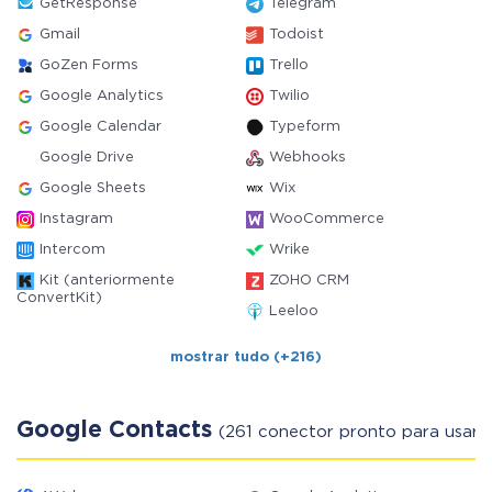
GetResponse
Telegram
Gmail
Todoist
GoZen Forms
Trello
Google Analytics
Twilio
Google Calendar
Typeform
Google Drive
Webhooks
Google Sheets
Wix
Instagram
WooCommerce
Intercom
Wrike
Kit (anteriormente
ZOHO CRM
ConvertKit)
Leeloo
mostrar tudo (+216)
Google Contacts
(261 conector pronto para usar)