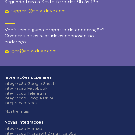
Segunda feira a Sexta feira das 9h às 18h
support@apix-drive.com
Você tem alguma proposta de cooperação?
Compartilhe as suas ideias connosco no
endereço:
igor@apix-drive.com
Integrações populares
Integração Google Sheets
Integração Facebook
Integração Telegram
Integração Google Drive
Integração Slack
Integração MailChimp
Mostre mais
Integração Gmail
Integração Trello
Integração ClickUp
Novas integrações
Integração Airtable
Integração Finmap
Integração Google Contacts
Integração Microsoft Dynamics 365