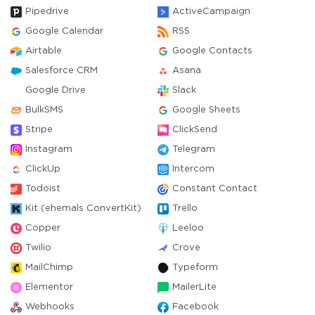
Pipedrive
ActiveCampaign
Google Calendar
RSS
Airtable
Google Contacts
Salesforce CRM
Asana
Google Drive
Slack
BulkSMS
Google Sheets
Stripe
ClickSend
Instagram
Telegram
ClickUp
Intercom
Todoist
Constant Contact
Kit (ehemals ConvertKit)
Trello
Copper
Leeloo
Twilio
Crove
MailChimp
Typeform
Elementor
MailerLite
Webhooks
Facebook