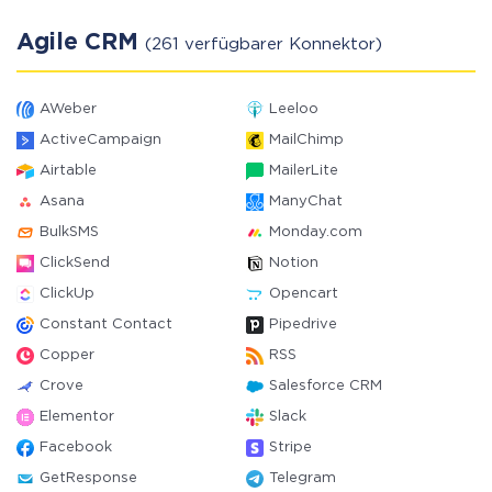
Agile CRM
(261 verfügbarer Konnektor)
AWeber
Leeloo
ActiveCampaign
MailChimp
Airtable
MailerLite
Asana
ManyChat
BulkSMS
Monday.com
ClickSend
Notion
ClickUp
Opencart
Constant Contact
Pipedrive
Copper
RSS
Crove
Salesforce CRM
Elementor
Slack
Facebook
Stripe
GetResponse
Telegram