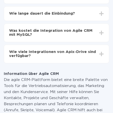
Zuerst muss man sich
bei ApiX-Drive registrieren
Wählen, welche Daten von Agile CRM auf MySQL
Wie lange dauert die Einbindung?
zu übertragen
Automatische Aktualisierung aktivieren
Je nach System, das Sie integrieren möchten, kann die
Jetzt werden die Daten automatisch von Agile
Einrichtungszeit zwischen 5 und 30 Minuten variieren.
CRM auf MySQL übertragen
Was kostet die Integration von Agile CRM
Im Durchschnitt dauert es 10-15 Minuten.
mit MySQL?
Sie müssen für die Integration nicht bezahlen, da alle
Funktionen in allen Tarifplänen verfügbar sind. Sie
Wie viele Integrationen von Apix-Drive sind
zahlen nur für die Datenmenge, die über unseren
verfügbar?
Service von einem System auf ein anderes übertragen
wird. Wenn Sie eine geringe Datenmenge pro Monat
Zurzeit haben wir 296+ Integrationen ausser Agile
haben, können Sie einen kostenlosen Plan nutzen und
CRM und MySQL
bei Bedarf zu einem kostenpflichtigen wechseln.
Information über Agile CRM
Weitere Informationen zu
Tarifen
.
Die agile CRM-Plattform bietet eine breite Palette von
Tools für die Vertriebsautomatisierung, das Marketing
und den Kundenservice. Mit seiner Hilfe können Sie
Kontakte, Projekte und Geschäfte verwalten,
Besprechungen planen und Telefonie koordinieren
(Anrufe, Skripte, Voicemail). Agile CRM hilft auch bei