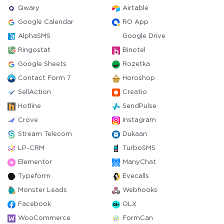
Qwary
Airtable
Google Calendar
RO App
AlphaSMS
Google Drive
Ringostat
Binotel
Google Sheets
Rozetka
Contact Form 7
Horoshop
SellAction
Creatio
Hotline
SendPulse
Crove
Instagram
Stream Telecom
Dukaan
LP-CRM
TurboSMS
Elementor
ManyChat
Typeform
Evecalls
Monster Leads
Webhooks
Facebook
OLX
WooCommerce
FormCan