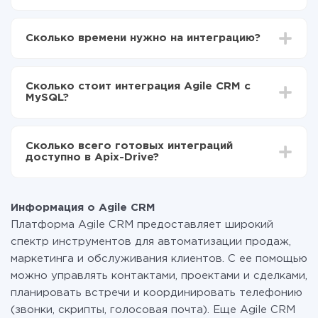
Для начала нужно
зарегистрироваться в ApiX-
Drive
Сколько времени нужно на интеграцию?
Выбираете какие данные передавать из Agile
CRM в MySQL
В зависимости от системы, с которой вы будете
Включаете автообновление
делать интеграцию, время настройки может
Теперь данные будут автоматически
Сколько стоит интеграция Agile CRM с
отличаться и составлять от 5-ти до 30-минут. В
передаваться из Agile CRM в MySQL
MySQL?
среднем настройка занимает 10-15 минут.
За саму интеграцию ничего платить не нужно и на
всех тарифах доступен полностью весь
Сколько всего готовых интеграций
функционал. Вы оплачиваете только количество
доступно в Apix-Drive?
данных, которые по факту передаются из одной
вашей системы в другую через наш сервис. Если у
На данный момент у нас готово 400+ интеграций
вас количество данных в месяц небольшое, можете
помимо Agile CRM и MySQL
смело пользоваться бесплатным тарифом или
Информация о Agile CRM
перейти на платный, при необходимости. Подробнее
Платформа Agile CRM предоставляет широкий
о
тарифах
.
спектр инструментов для автоматизации продаж,
маркетинга и обслуживания клиентов. С ее помощью
можно управлять контактами, проектами и сделками,
планировать встречи и координировать телефонию
(звонки, скрипты, голосовая почта). Еще Agile CRM