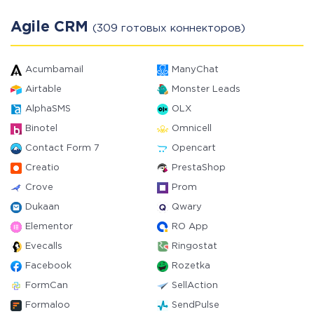
Agile CRM
(309 готовых коннекторов)
Acumbamail
ManyChat
Airtable
Monster Leads
AlphaSMS
OLX
Binotel
Omnicell
Contact Form 7
Opencart
Creatio
PrestaShop
Crove
Prom
Dukaan
Qwary
Elementor
RO App
Evecalls
Ringostat
Facebook
Rozetka
FormCan
SellAction
Formaloo
SendPulse