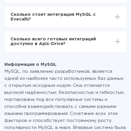
Evecalls
В зависимости от системы, с которой вы будете
Включаете автообновление
делать интеграцию, время настройки может
Теперь данные будут автоматически
Сколько стоит интеграция MySQL с
отличаться и составлять от 5-ти до 30-минут. В
передаваться из MySQL в Evecalls
Evecalls?
среднем настройка занимает 10-15 минут.
За саму интеграцию ничего платить не нужно и на
всех тарифах доступен полностью весь
Сколько всего готовых интеграций
функционал. Вы оплачиваете только количество
доступно в Apix-Drive?
данных, которые по факту передаются из одной
вашей системы в другую через наш сервис. Если у
На данный момент у нас готово 400+ интеграций
вас количество данных в месяц небольшое, можете
помимо MySQL и Evecalls
смело пользоваться бесплатным тарифом или
Информация о MySQL
перейти на платный, при необходимости. Подробнее
MySQL, по заявлению разработчиков, является
о
тарифах
.
одной из наиболее часто используемых баз данных
с открытым исходным кодом. Она отличается
высокой надёжностью, безопасностью и гибкостью,
портирована под все популярные системы и
способна взаимодействовать с самыми разными
языками программирования. Сочетание всех этих
факторов и способствует постоянному росту
популярности MySQL в мире. Впервые система была