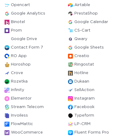
Opencart
Airtable
Google Analytics
PrestaShop
Binotel
Google Calendar
Prom
CS-Cart
Google Drive
Qwary
Contact Form 7
Google Sheets
RO App
Creatio
Horoshop
Ringostat
Crove
Hotline
Rozetka
Dukaan
Infinity
SellAction
Elementor
Instagram
Stream Telecom
Facebook
Invoiless
Typeform
FlowMattic
LP-CRM
WooCommerce
Fluent Forms Pro