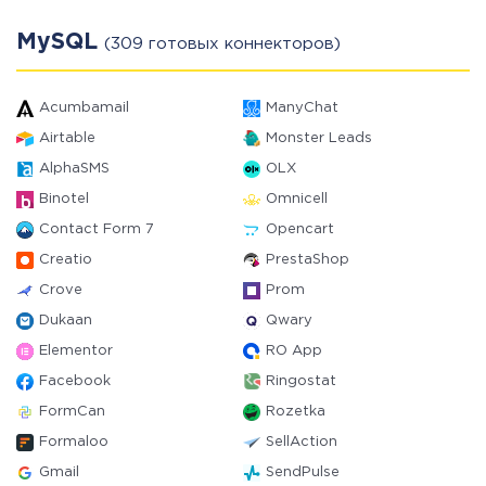
MySQL
(309 готовых коннекторов)
Acumbamail
ManyChat
Airtable
Monster Leads
AlphaSMS
OLX
Binotel
Omnicell
Contact Form 7
Opencart
Creatio
PrestaShop
Crove
Prom
Dukaan
Qwary
Elementor
RO App
Facebook
Ringostat
FormCan
Rozetka
Formaloo
SellAction
Gmail
SendPulse