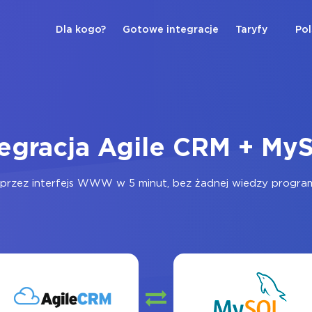
Dla kogo?
Gotowe integracje
Taryfy
Pol
tegracja Agile CRM + My
przez interfejs WWW w 5 minut, bez żadnej wiedzy programis