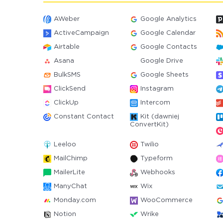
AWeber
Google Analytics
ActiveCampaign
Google Calendar
Airtable
Google Contacts
Asana
Google Drive
BulkSMS
Google Sheets
ClickSend
Instagram
ClickUp
Intercom
Constant Contact
Kit (dawniej
ConvertKit)
Leeloo
Twilio
MailChimp
Typeform
MailerLite
Webhooks
ManyChat
Wix
Monday.com
WooCommerce
Notion
Wrike