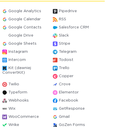
Google Analytics
Pipedrive
Google Calendar
RSS
Google Contacts
Salesforce CRM
Google Drive
Slack
Google Sheets
Stripe
Instagram
Telegram
Intercom
Todoist
Kit (dawniej
Trello
ConvertKit)
Copper
Twilio
Crove
Typeform
Elementor
Webhooks
Facebook
Wix
GetResponse
WooCommerce
Gmail
Wrike
GoZen Forms