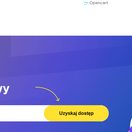
Opencart
wy
Uzyskaj dostęp