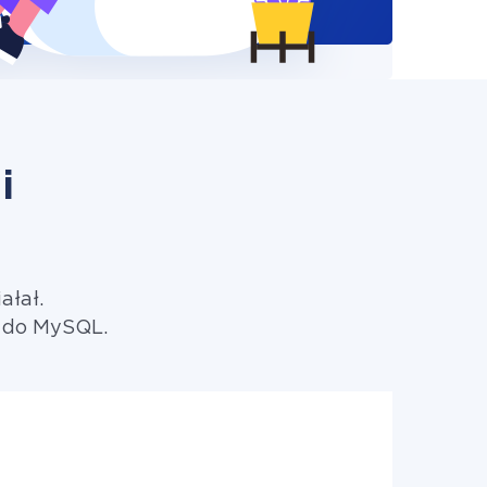
i
ałał.
M do MySQL.