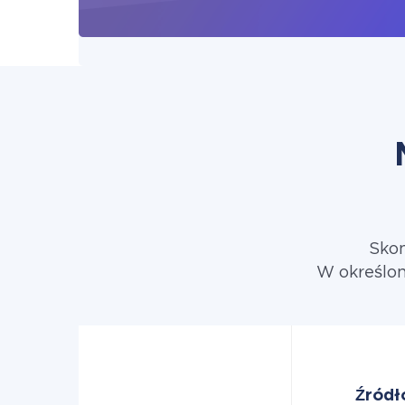
Skon
W określon
Źródł