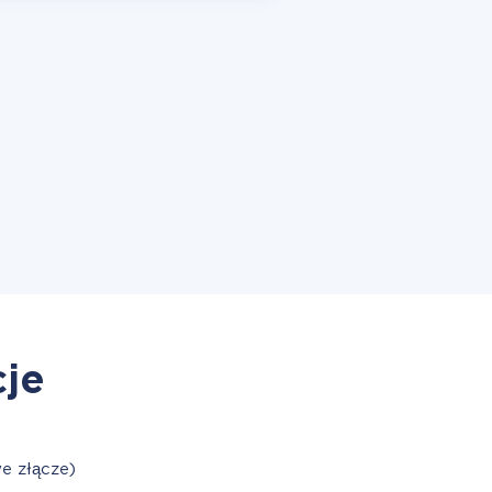
cje
e złącze)