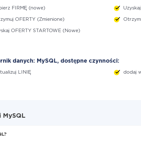
bierz FIRMĘ (nowe)
Uzyska
rzymuj OFERTY (Zmienione)
Otrzym
yskaj OFERTY STARTOWE (Nowe)
rnik danych: MySQL, dostępne czynności:
tualizuj LINIĘ
dodaj w
 i MySQL
QL?