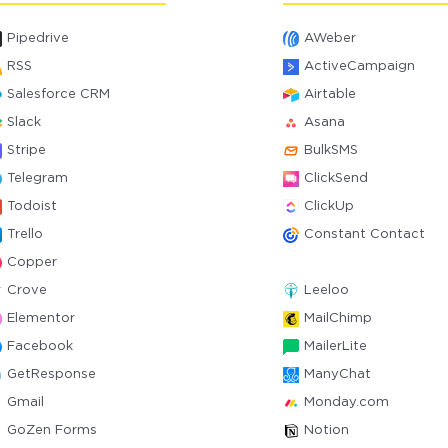
Pipedrive
AWeber
RSS
ActiveCampaign
Salesforce CRM
Airtable
Slack
Asana
Stripe
BulkSMS
Telegram
ClickSend
Todoist
ClickUp
Trello
Constant Contact
Copper
Crove
Leeloo
Elementor
MailChimp
Facebook
MailerLite
GetResponse
ManyChat
Gmail
Monday.com
GoZen Forms
Notion