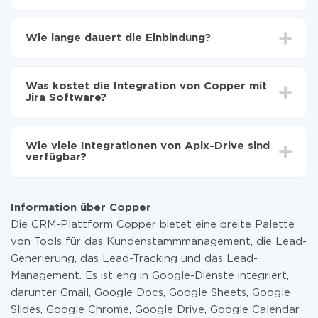
Zuerst muss man sich
bei ApiX-Drive registrieren
Wählen, welche Daten von Copper auf Jira
Wie lange dauert die Einbindung?
Software zu übertragen
Automatische Aktualisierung aktivieren
Je nach System, das Sie integrieren möchten, kann die
Jetzt werden die Daten automatisch von Copper
Einrichtungszeit zwischen 5 und 30 Minuten variieren.
auf Jira Software übertragen
Was kostet die Integration von Copper mit
Im Durchschnitt dauert es 10-15 Minuten.
Jira Software?
Sie müssen für die Integration nicht bezahlen, da alle
Funktionen in allen Tarifplänen verfügbar sind. Sie
Wie viele Integrationen von Apix-Drive sind
zahlen nur für die Datenmenge, die über unseren
verfügbar?
Service von einem System auf ein anderes übertragen
wird. Wenn Sie eine geringe Datenmenge pro Monat
Zurzeit haben wir 296+ Integrationen ausser Copper
haben, können Sie einen kostenlosen Plan nutzen und
und Jira Software
bei Bedarf zu einem kostenpflichtigen wechseln.
Information über Copper
Weitere Informationen zu
Tarifen
.
Die CRM-Plattform Copper bietet eine breite Palette
von Tools für das Kundenstammmanagement, die Lead-
Generierung, das Lead-Tracking und das Lead-
Management. Es ist eng in Google-Dienste integriert,
darunter Gmail, Google Docs, Google Sheets, Google
Slides, Google Chrome, Google Drive, Google Calendar