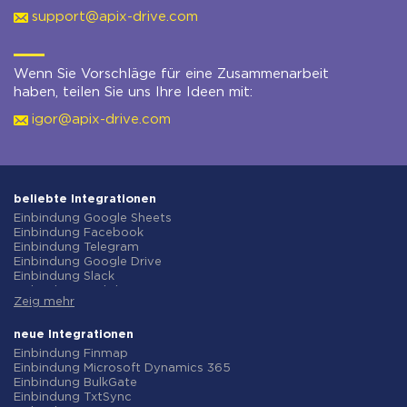
support@apix-drive.com
Wenn Sie Vorschläge für eine Zusammenarbeit
haben, teilen Sie uns Ihre Ideen mit:
igor@apix-drive.com
beliebte Integrationen
Einbindung Google Sheets
Einbindung Facebook
Einbindung Telegram
Einbindung Google Drive
Einbindung Slack
Einbindung MailChimp
Zeig mehr
Einbindung Gmail
Einbindung Trello
Einbindung ClickUp
neue Integrationen
Einbindung Airtable
Einbindung Finmap
Einbindung Google Contacts
Einbindung Microsoft Dynamics 365
Einbindung OpenAI (ChatGPT)
Einbindung BulkGate
Einbindung Instagram
Einbindung TxtSync