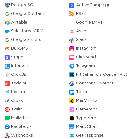
PostgreSQL
ActiveCampaign
Google Contacts
RSS
Airtable
Google Drive
Salesforce CRM
Asana
Google Sheets
Slack
BulkSMS
Instagram
Stripe
ClickSend
Intercom
Telegram
ClickUp
Kit (ehemals ConvertKit)
Todoist
Constant Contact
Leeloo
Trello
Crove
MailChimp
Twilio
Elementor
MailerLite
Typeform
Facebook
ManyChat
Webhooks
GetResponse