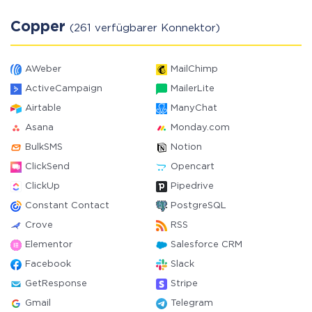
Copper
(261 verfügbarer Konnektor)
AWeber
MailChimp
ActiveCampaign
MailerLite
Airtable
ManyChat
Asana
Monday.com
BulkSMS
Notion
ClickSend
Opencart
ClickUp
Pipedrive
Constant Contact
PostgreSQL
Crove
RSS
Elementor
Salesforce CRM
Facebook
Slack
GetResponse
Stripe
Gmail
Telegram