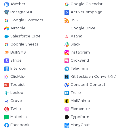
AWeber
Google Calendar
PostgreSQL
ActiveCampaign
Google Contacts
RSS
Airtable
Google Drive
Salesforce CRM
Asana
Google Sheets
Slack
BulkSMS
Instagram
Stripe
ClickSend
Intercom
Telegram
ClickUp
Kit (eskiden ConvertKit)
Todoist
Constant Contact
Leeloo
Trello
Crove
MailChimp
Twilio
Elementor
MailerLite
Typeform
Facebook
ManyChat