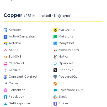
Copper
(261 kullanılabilir bağlayıcı)
AWeber
MailChimp
ActiveCampaign
MailerLite
Airtable
ManyChat
Asana
Monday.com
BulkSMS
Notion
ClickSend
Opencart
ClickUp
Pipedrive
Constant Contact
PostgreSQL
Crove
RSS
Elementor
Salesforce CRM
Facebook
Slack
GetResponse
Stripe