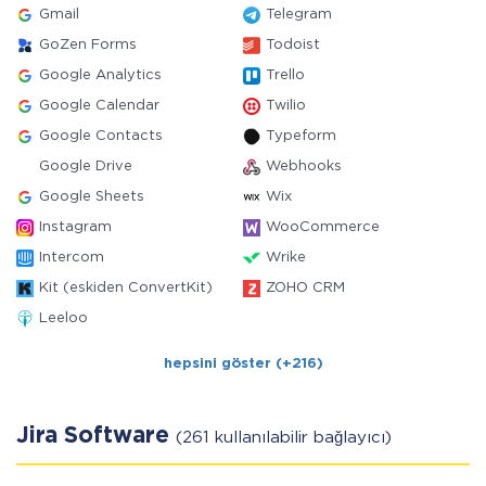
Gmail
Telegram
GoZen Forms
Todoist
Google Analytics
Trello
Google Calendar
Twilio
Google Contacts
Typeform
Google Drive
Webhooks
Google Sheets
Wix
Instagram
WooCommerce
Intercom
Wrike
Kit (eskiden ConvertKit)
ZOHO CRM
Leeloo
hepsini göster (+216)
Jira Software
(261 kullanılabilir bağlayıcı)