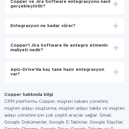
Copper ve Jira Software entegrasyonu nasıl
gerçekleştirilir?
İlk olarak,
'ı ApiX-Drive
'a kaydetmeniz gerekir.
Copper'den Jira Software'ye hangi verilerin
Entegrasyon ne kadar sürer?
aktarılacağını seçin
Otomatik güncellemeyi aç
Entegre etmek istediğiniz sisteme bağlı olarak kurulum
Artık veriler otomatik olarak Copper'den Jira
süresi 5 ile 30 dakika arasında değişebilir. Ortalama
Software'ye aktarılacaktır.
Copper'i Jira Software ile entegre etmenin
olarak, 10-15 dakika sürer.
maliyeti nedir?
Tüm işlevler tüm tarife planlarında mevcut olduğundan
entegrasyon için ödeme yapmanız gerekmez.
Apix-Drive'da kaç tane hazır entegrasyon
Hizmetimiz aracılığıyla yalnızca bir sisteminizden
var?
diğerine aktarılan veri miktarı için ödeme yaparsınız.
Ayda az miktarda veriye sahipseniz, ücretsiz bir plan
Şu anda Copper ve Jira Software yanında 296 +
kullanabilir ve gerekirse ücretli bir plana geçebilirsiniz.
entegrasyonlarımız var
tarifeleri
hakkında daha fazla bilgi.
Copper hakkında bilgi
CRM platformu Copper, müşteri tabanı yönetimi,
müşteri adayı oluşturma, müşteri adayı takibi ve müşteri
adayı yönetimi için çok çeşitli araçlar sağlar. Gmail,
Google Dokümanlar, Google E-Tablolar, Google Slaytlar,