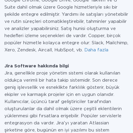
Google Chrome, Google Drive, Google Takvim ve G
Suite dahil olmak üzere Google hizmetleriyle sıkı bir
şekilde entegre edilmiştir. Yardımı ile satışları yönetebilir
ve rutin süreçleri otomatikleştirebilir, tahminler yapabilir
ve analizler yapabilirsiniz. Satış hunisi oluşturma ve
hedefleri izleme seçenekleri de vardır. Copper, birçok
popüler hizmetle kolayca entegre olur: Slack, Mailchimp,
Xero, Zendesk, Aircall, HubSpot, vb.
Daha fazla
Jira Software hakkında bilgi
Jira, genellikle proje yönetim sistemi olarak kullanılan
oldukça verimli bir hata takip sistemidir. Son derece
geniş işlevsellik ve esneklikte farklılık gösterir, büyük
ekipler ve karmaşık projeler için en uygun olanıdır.
Kullanıcılar, üçüncü taraf geliştiriciler tarafından
oluşturulanlar da dahil olmak üzere çeşitli eklentilerin
yüklenmesi gibi fırsatlara erişebilir. Popüler servislerle
entegrasyon da vardır. Jira'yı yaratan Atlassian
şirketine göre, bugünün en iyi yazılımı bu sistem