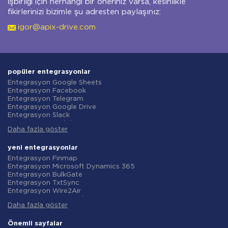
İşbirliği için herhangi bir öneriniz varsa, kesinlikle
fikirlerinizi bizimle şu adresten paylaşınız:
igor@apix-drive.com
popüler entegrasyonlar
Entegrasyon Google Sheets
Entegrasyon Facebook
Entegrasyon Telegram
Entegrasyon Google Drive
Entegrasyon Slack
Entegrasyon MailChimp
Daha fazla göster
Entegrasyon Gmail
Entegrasyon Trello
Entegrasyon ClickUp
yeni entegrasyonlar
Entegrasyon Airtable
Entegrasyon Finmap
Entegrasyon Google Contacts
Entegrasyon Microsoft Dynamics 365
Entegrasyon OpenAI (ChatGPT)
Entegrasyon BulkGate
Entegrasyon Instagram
Entegrasyon TxtSync
Entegrasyon ActiveCampaign
Entegrasyon Wire2Air
Entegrasyon Typeform
Entegrasyon Corezoid
Entegrasyon Salesforce CRM
Daha fazla göster
Entegrasyon Infobip
Entegrasyon Monday.com
Entegrasyon Instasent
Entegrasyon Notion
Entegrasyon AtomPark
Önemli sayfalar