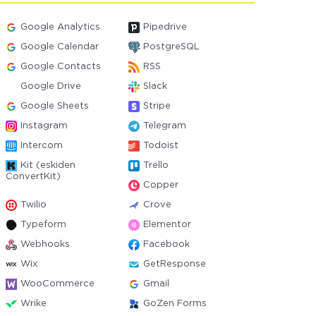
Google Analytics
Pipedrive
Google Calendar
PostgreSQL
Google Contacts
RSS
Google Drive
Slack
Google Sheets
Stripe
Instagram
Telegram
Intercom
Todoist
Kit (eskiden
Trello
ConvertKit)
Copper
Twilio
Crove
Typeform
Elementor
Webhooks
Facebook
Wix
GetResponse
WooCommerce
Gmail
Wrike
GoZen Forms