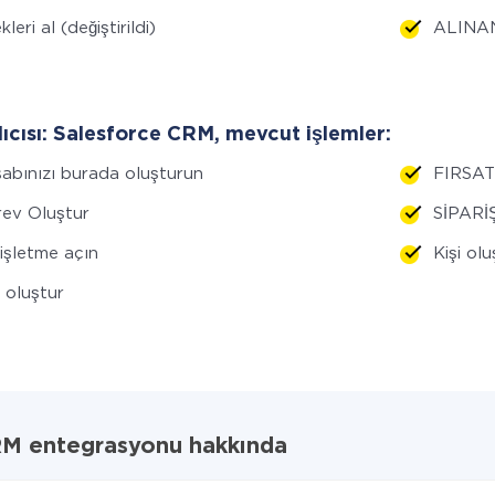
kleri al (değiştirildi)
ALINAN
lıcısı: Salesforce CRM, mevcut işlemler:
abınızı burada oluşturun
FIRSAT
ev Oluştur
SİPARİŞ
 işletme açın
Kişi olu
i oluştur
CRM entegrasyonu hakkında