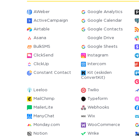
AWeber
Google Analytics
ActiveCampaign
Google Calendar
Airtable
Google Contacts
Asana
Google Drive
BulkSMS
Google Sheets
ClickSend
Instagram
ClickUp
Intercom
Constant Contact
Kit (eskiden
ConvertKit)
Leeloo
Twilio
MailChimp
Typeform
MailerLite
Webhooks
ManyChat
Wix
Monday.com
WooCommerce
Notion
Wrike