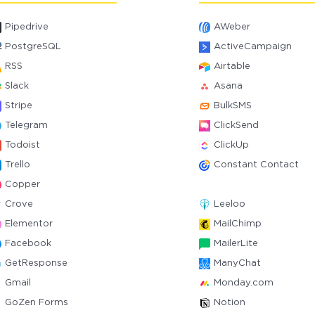
Pipedrive
AWeber
PostgreSQL
ActiveCampaign
RSS
Airtable
Slack
Asana
Stripe
BulkSMS
Telegram
ClickSend
Todoist
ClickUp
Trello
Constant Contact
Copper
Crove
Leeloo
Elementor
MailChimp
Facebook
MailerLite
GetResponse
ManyChat
Gmail
Monday.com
GoZen Forms
Notion