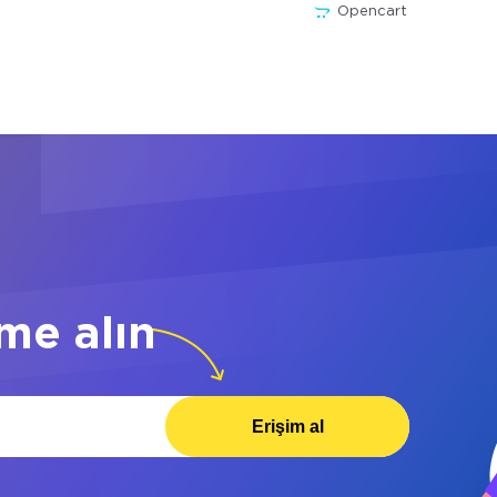
Opencart
me alın
Erişim al