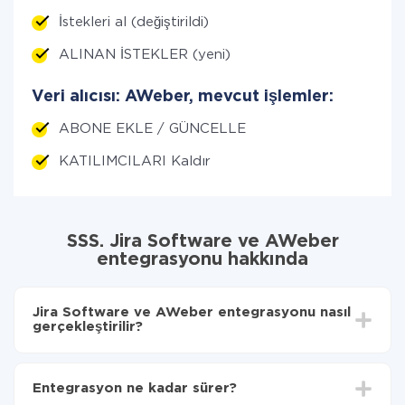
İstekleri al (değiştirildi)
ALINAN İSTEKLER (yeni)
Veri alıcısı: AWeber, mevcut işlemler:
ABONE EKLE / GÜNCELLE
KATILIMCILARI Kaldır
SSS. Jira Software ve AWeber
entegrasyonu hakkında
Jira Software ve AWeber entegrasyonu nasıl
gerçekleştirilir?
İlk olarak,
'ı ApiX-Drive
'a kaydetmeniz gerekir.
Jira Software'den AWeber'ye hangi verilerin
Entegrasyon ne kadar sürer?
aktarılacağını seçin