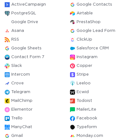
ActiveCampaign
Google Contacts
PostgreSQL
Airtable
Google Drive
PrestaShop
Asana
Google Lead Form
RSS
ClickUp
Google Sheets
Salesforce CRM
Contact Form 7
Instagram
Slack
Copper
Intercom
Stripe
Crove
Leeloo
Telegram
Ecwid
MailChimp
Todoist
Elementor
MailerLite
Trello
Facebook
ManyChat
Typeform
Gmail
Monday.com