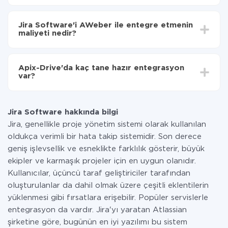
Otomatik güncellemeyi aç
Entegre etmek istediğiniz sisteme bağlı olarak kurulum
Artık veriler otomatik olarak Jira Software'den
süresi 5 ile 30 dakika arasında değişebilir. Ortalama
AWeber'ye aktarılacaktır.
Jira Software'i AWeber ile entegre etmenin
olarak, 10-15 dakika sürer.
maliyeti nedir?
Tüm işlevler tüm tarife planlarında mevcut olduğundan
entegrasyon için ödeme yapmanız gerekmez.
Apix-Drive'da kaç tane hazır entegrasyon
Hizmetimiz aracılığıyla yalnızca bir sisteminizden
var?
diğerine aktarılan veri miktarı için ödeme yaparsınız.
Ayda az miktarda veriye sahipseniz, ücretsiz bir plan
Şu anda Jira Software ve AWeber yanında 296 +
kullanabilir ve gerekirse ücretli bir plana geçebilirsiniz.
entegrasyonlarımız var
tarifeleri
hakkında daha fazla bilgi.
Jira Software hakkında bilgi
Jira, genellikle proje yönetim sistemi olarak kullanılan
oldukça verimli bir hata takip sistemidir. Son derece
geniş işlevsellik ve esneklikte farklılık gösterir, büyük
ekipler ve karmaşık projeler için en uygun olanıdır.
Kullanıcılar, üçüncü taraf geliştiriciler tarafından
oluşturulanlar da dahil olmak üzere çeşitli eklentilerin
yüklenmesi gibi fırsatlara erişebilir. Popüler servislerle
entegrasyon da vardır. Jira'yı yaratan Atlassian
şirketine göre, bugünün en iyi yazılımı bu sistem