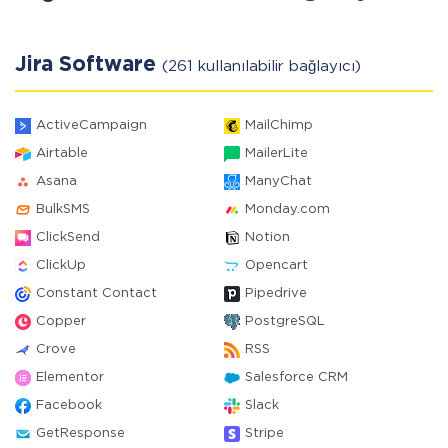
Jira Software
(261 kullanılabilir bağlayıcı)
ActiveCampaign
MailChimp
Airtable
MailerLite
Asana
ManyChat
BulkSMS
Monday.com
ClickSend
Notion
ClickUp
Opencart
Constant Contact
Pipedrive
Copper
PostgreSQL
Crove
RSS
Elementor
Salesforce CRM
Facebook
Slack
GetResponse
Stripe