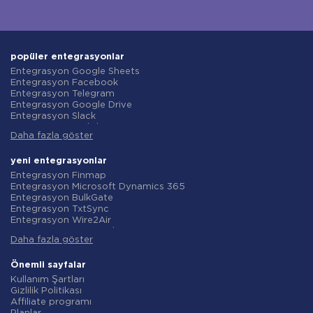
popüler entegrasyonlar
Entegrasyon Google Sheets
Entegrasyon Facebook
Entegrasyon Telegram
Entegrasyon Google Drive
Entegrasyon Slack
Entegrasyon MailChimp
Daha fazla göster
Entegrasyon Gmail
Entegrasyon Trello
Entegrasyon ClickUp
yeni entegrasyonlar
Entegrasyon Airtable
Entegrasyon Finmap
Entegrasyon Google Contacts
Entegrasyon Microsoft Dynamics 365
Entegrasyon OpenAI (ChatGPT)
Entegrasyon BulkGate
Entegrasyon Instagram
Entegrasyon TxtSync
Entegrasyon ActiveCampaign
Entegrasyon Wire2Air
Entegrasyon Typeform
Entegrasyon Corezoid
Entegrasyon Salesforce CRM
Daha fazla göster
Entegrasyon Infobip
Entegrasyon Monday.com
Entegrasyon Instasent
Entegrasyon Notion
Entegrasyon AtomPark
Önemli sayfalar
Entegrasyon Stripe
Entegrasyon TXTImpact
Kullanım Şartları
Entegrasyon AWeber
Entegrasyon Campaign Monitor
Gizlilik Politikası
Entegrasyon Asana
Entegrasyon CM.com
Affiliate programı
Entegrasyon ZOHO CRM
Entegrasyon D7 Networks