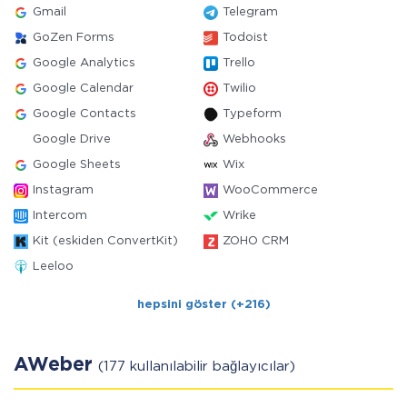
Gmail
Telegram
GoZen Forms
Todoist
Google Analytics
Trello
Google Calendar
Twilio
Google Contacts
Typeform
Google Drive
Webhooks
Google Sheets
Wix
Instagram
WooCommerce
Intercom
Wrike
Kit (eskiden ConvertKit)
ZOHO CRM
Leeloo
hepsini göster (+216)
AWeber
(177 kullanılabilir bağlayıcılar)