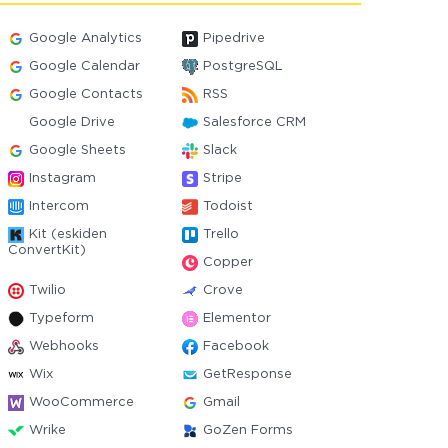
Google Analytics
Pipedrive
Google Calendar
PostgreSQL
Google Contacts
RSS
Google Drive
Salesforce CRM
Google Sheets
Slack
Instagram
Stripe
Intercom
Todoist
Kit (eskiden
Trello
ConvertKit)
Copper
Twilio
Crove
Typeform
Elementor
Webhooks
Facebook
Wix
GetResponse
WooCommerce
Gmail
Wrike
GoZen Forms