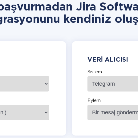
başvurmadan Jira Softw
grasyonunu kendiniz oluş
VERI ALICISI
Sistem
Eylem