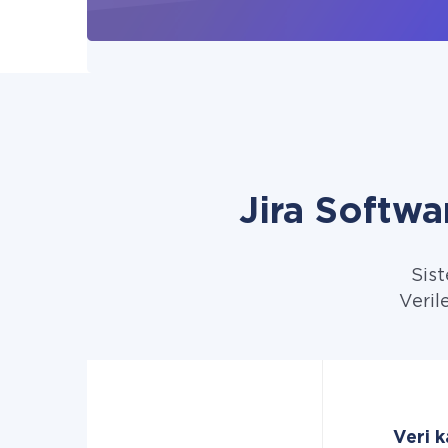
Jira Softw
Sist
Veril
Veri k