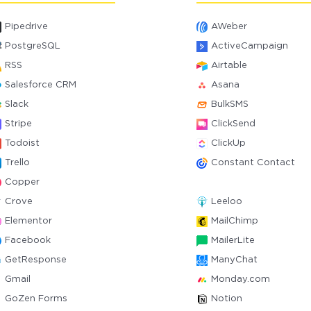
Pipedrive
AWeber
PostgreSQL
ActiveCampaign
RSS
Airtable
Salesforce CRM
Asana
Slack
BulkSMS
Stripe
ClickSend
Todoist
ClickUp
Trello
Constant Contact
Copper
Crove
Leeloo
Elementor
MailChimp
Facebook
MailerLite
GetResponse
ManyChat
Gmail
Monday.com
GoZen Forms
Notion