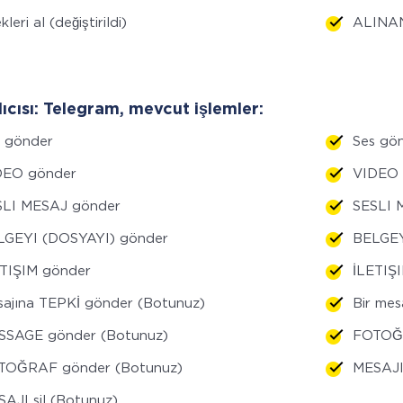
kleri al (değiştirildi)
ALINAN
lıcısı: Telegram, mevcut işlemler:
s gönder
Ses gö
DEO gönder
VIDEO 
SLI MESAJ gönder
SESLI 
LGEYI (DOSYAYI) gönder
BELGEY
ETIŞIM gönder
İLETIŞ
ajına TEPKİ gönder (Botunuz)
Bir me
SSAGE gönder (Botunuz)
FOTOĞ
TOĞRAF gönder (Botunuz)
MESAJI
AJI sil (Botunuz)