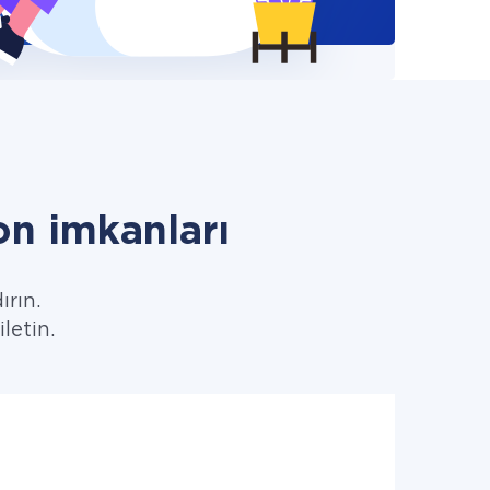
n imkanları
ırın.
letin.