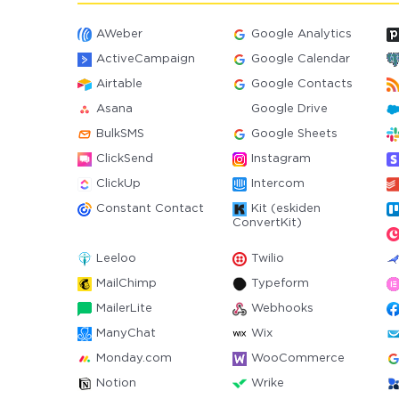
AWeber
Google Analytics
ActiveCampaign
Google Calendar
Airtable
Google Contacts
Asana
Google Drive
BulkSMS
Google Sheets
ClickSend
Instagram
ClickUp
Intercom
Constant Contact
Kit (eskiden
ConvertKit)
Leeloo
Twilio
MailChimp
Typeform
MailerLite
Webhooks
ManyChat
Wix
Monday.com
WooCommerce
Notion
Wrike