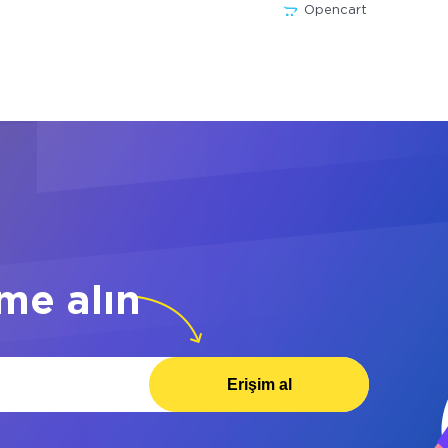
Opencart
me alın
Erişim al