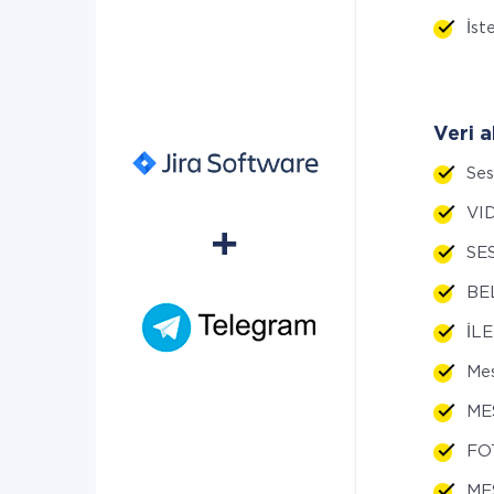
İste
Veri a
Se
VI
SE
BE
İL
Mes
ME
FO
MES