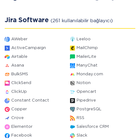
Jira Software
(261 kullanılabilir bağlayıcı)
AWeber
Leeloo
ActiveCampaign
MailChimp
Airtable
MailerLite
Asana
ManyChat
BulkSMS
Monday.com
ClickSend
Notion
ClickUp
Opencart
Constant Contact
Pipedrive
Copper
PostgreSQL
Crove
RSS
Elementor
Salesforce CRM
Facebook
Slack