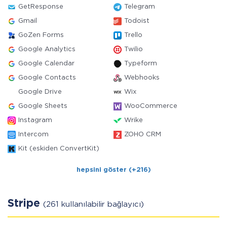
GetResponse
Telegram
Gmail
Todoist
GoZen Forms
Trello
Google Analytics
Twilio
Google Calendar
Typeform
Google Contacts
Webhooks
Google Drive
Wix
Google Sheets
WooCommerce
Instagram
Wrike
Intercom
ZOHO CRM
Kit (eskiden ConvertKit)
hepsini göster (+216)
Stripe
(261 kullanılabilir bağlayıcı)