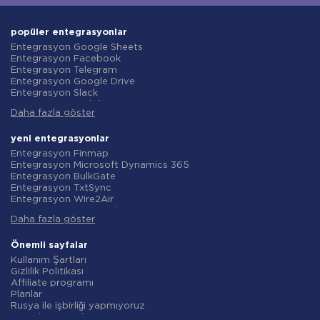
popüler entegrasyonlar
Entegrasyon Google Sheets
Entegrasyon Facebook
Entegrasyon Telegram
Entegrasyon Google Drive
Entegrasyon Slack
Entegrasyon MailChimp
Daha fazla göster
Entegrasyon Gmail
Entegrasyon Trello
Entegrasyon ClickUp
yeni entegrasyonlar
Entegrasyon Airtable
Entegrasyon Finmap
Entegrasyon Google Contacts
Entegrasyon Microsoft Dynamics 365
Entegrasyon OpenAI (ChatGPT)
Entegrasyon BulkGate
Entegrasyon Instagram
Entegrasyon TxtSync
Entegrasyon ActiveCampaign
Entegrasyon Wire2Air
Entegrasyon Typeform
Entegrasyon Corezoid
Entegrasyon Salesforce CRM
Daha fazla göster
Entegrasyon Infobip
Entegrasyon Monday.com
Entegrasyon Instasent
Entegrasyon Notion
Entegrasyon AtomPark
Önemli sayfalar
Entegrasyon Stripe
Entegrasyon TXTImpact
Kullanım Şartları
Entegrasyon AWeber
Entegrasyon Campaign Monitor
Gizlilik Politikası
Entegrasyon Asana
Entegrasyon CM.com
Affiliate programı
Entegrasyon ZOHO CRM
Entegrasyon D7 Networks
Planlar
Entegrasyon Webhooks
Entegrasyon SMS.to
Rusya ile işbirliği yapmıyoruz
Entegrasyon GetResponse
Entegrasyon SMSGlobal
Veri işleme sözleşmesi