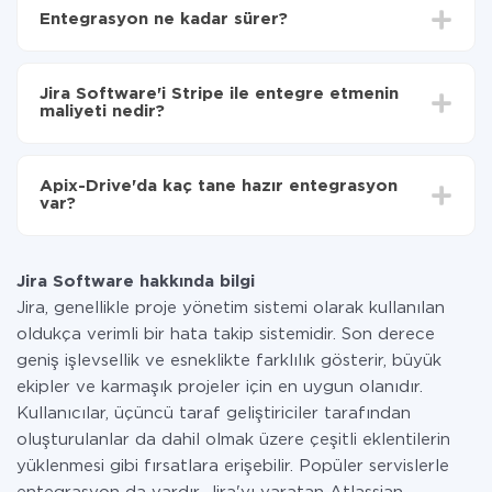
Jira Software'den Stripe'ye hangi verilerin
Entegrasyon ne kadar sürer?
aktarılacağını seçin
Otomatik güncellemeyi aç
Entegre etmek istediğiniz sisteme bağlı olarak kurulum
Artık veriler otomatik olarak Jira Software'den
süresi 5 ile 30 dakika arasında değişebilir. Ortalama
Stripe'ye aktarılacaktır.
Jira Software'i Stripe ile entegre etmenin
olarak, 10-15 dakika sürer.
maliyeti nedir?
Tüm işlevler tüm tarife planlarında mevcut olduğundan
entegrasyon için ödeme yapmanız gerekmez.
Apix-Drive'da kaç tane hazır entegrasyon
Hizmetimiz aracılığıyla yalnızca bir sisteminizden
var?
diğerine aktarılan veri miktarı için ödeme yaparsınız.
Ayda az miktarda veriye sahipseniz, ücretsiz bir plan
Şu anda Jira Software ve Stripe yanında 296 +
kullanabilir ve gerekirse ücretli bir plana geçebilirsiniz.
entegrasyonlarımız var
tarifeleri
hakkında daha fazla bilgi.
Jira Software hakkında bilgi
Jira, genellikle proje yönetim sistemi olarak kullanılan
oldukça verimli bir hata takip sistemidir. Son derece
geniş işlevsellik ve esneklikte farklılık gösterir, büyük
ekipler ve karmaşık projeler için en uygun olanıdır.
Kullanıcılar, üçüncü taraf geliştiriciler tarafından
oluşturulanlar da dahil olmak üzere çeşitli eklentilerin
yüklenmesi gibi fırsatlara erişebilir. Popüler servislerle