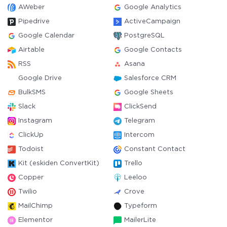
AWeber
Google Analytics
Pipedrive
ActiveCampaign
Google Calendar
PostgreSQL
Airtable
Google Contacts
RSS
Asana
Google Drive
Salesforce CRM
BulkSMS
Google Sheets
Slack
ClickSend
Instagram
Telegram
ClickUp
Intercom
Todoist
Constant Contact
Kit (eskiden ConvertKit)
Trello
Copper
Leeloo
Twilio
Crove
MailChimp
Typeform
Elementor
MailerLite