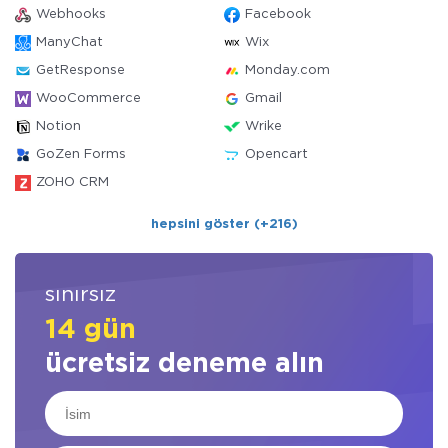
Webhooks
Facebook
ManyChat
Wix
GetResponse
Monday.com
WooCommerce
Gmail
Notion
Wrike
GoZen Forms
Opencart
ZOHO CRM
hepsini göster (+216)
sınırsız
14 gün
ücretsiz deneme alın