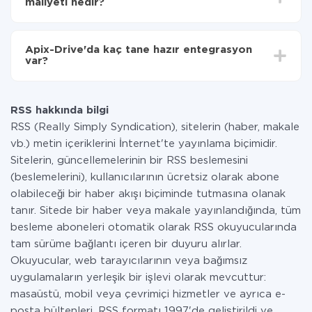
maliyeti nedir?
Tüm işlevler tüm tarife planlarında mevcut olduğundan
entegrasyon için ödeme yapmanız gerekmez.
Apix-Drive'da kaç tane hazır entegrasyon
Hizmetimiz aracılığıyla yalnızca bir sisteminizden
var?
diğerine aktarılan veri miktarı için ödeme yaparsınız.
Ayda az miktarda veriye sahipseniz, ücretsiz bir plan
Şu anda RSS ve Jira Software yanında 296 +
kullanabilir ve gerekirse ücretli bir plana geçebilirsiniz.
entegrasyonlarımız var
tarifeleri
hakkında daha fazla bilgi.
RSS hakkında bilgi
RSS (Really Simply Syndication), sitelerin (haber, makale
vb.) metin içeriklerini İnternet'te yayınlama biçimidir.
Sitelerin, güncellemelerinin bir RSS beslemesini
(beslemelerini), kullanıcılarının ücretsiz olarak abone
olabileceği bir haber akışı biçiminde tutmasına olanak
tanır. Sitede bir haber veya makale yayınlandığında, tüm
besleme aboneleri otomatik olarak RSS okuyucularında
tam sürüme bağlantı içeren bir duyuru alırlar.
Okuyucular, web tarayıcılarının veya bağımsız
uygulamaların yerleşik bir işlevi olarak mevcuttur:
masaüstü, mobil veya çevrimiçi hizmetler ve ayrıca e-
posta bültenleri. RSS formatı 1997'de geliştirildi ve