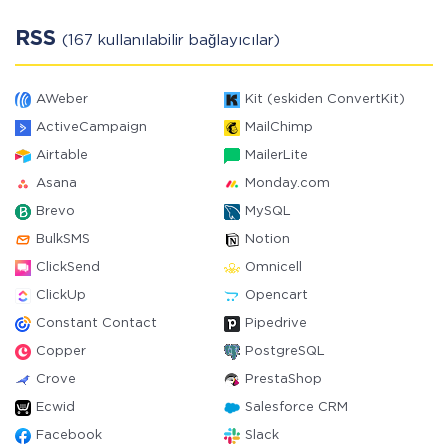
RSS
(167 kullanılabilir bağlayıcılar)
AWeber
Kit (eskiden ConvertKit)
ActiveCampaign
MailChimp
Airtable
MailerLite
Asana
Monday.com
Brevo
MySQL
BulkSMS
Notion
ClickSend
Omnicell
ClickUp
Opencart
Constant Contact
Pipedrive
Copper
PostgreSQL
Crove
PrestaShop
Ecwid
Salesforce CRM
Facebook
Slack