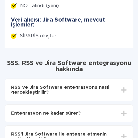
NOT alındı (yeni)
Veri alıcısı: Jira Software, mevcut
işlemler:
SİPARİŞ oluştur
SSS. RSS ve Jira Software entegrasyonu
hakkında
RSS ve Jira Software entegrasyonu nasıl
gerçekleştirilir?
İlk olarak,
'ı ApiX-Drive
'a kaydetmeniz gerekir.
RSS'den Jira Software'ye hangi verilerin
Entegrasyon ne kadar sürer?
aktarılacağını seçin
Otomatik güncellemeyi aç
Entegre etmek istediğiniz sisteme bağlı olarak kurulum
Artık veriler otomatik olarak RSS'den Jira
süresi 5 ile 30 dakika arasında değişebilir. Ortalama
Software'ye aktarılacaktır.
RSS'i Jira Software ile entegre etmenin
olarak, 10-15 dakika sürer.