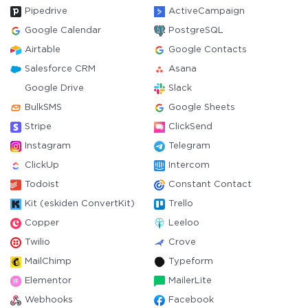
Pipedrive
ActiveCampaign
Google Calendar
PostgreSQL
Airtable
Google Contacts
Salesforce CRM
Asana
Google Drive
Slack
BulkSMS
Google Sheets
Stripe
ClickSend
Instagram
Telegram
ClickUp
Intercom
Todoist
Constant Contact
Kit (eskiden ConvertKit)
Trello
Copper
Leeloo
Twilio
Crove
MailChimp
Typeform
Elementor
MailerLite
Webhooks
Facebook