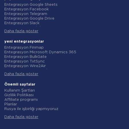
Entegrasyon Google Sheets
Entegrasyon Facebook
Entegrasyon Telegram
Entegrasyon Google Drive
Entegrasyon Slack
Entegrasyon MailChimp
Daha fazla göster
Entegrasyon Gmail
Entegrasyon Trello
Entegrasyon ClickUp
yeni entegrasyonlar
Entegrasyon Airtable
Entegrasyon Finmap
Entegrasyon Google Contacts
Entegrasyon Microsoft Dynamics 365
Entegrasyon OpenAI (ChatGPT)
Entegrasyon BulkGate
Entegrasyon Instagram
Entegrasyon TxtSync
Entegrasyon ActiveCampaign
Entegrasyon Wire2Air
Entegrasyon Typeform
Entegrasyon Corezoid
Entegrasyon Salesforce CRM
Daha fazla göster
Entegrasyon Infobip
Entegrasyon Monday.com
Entegrasyon Instasent
Entegrasyon Notion
Entegrasyon AtomPark
Önemli sayfalar
Entegrasyon Stripe
Entegrasyon TXTImpact
Kullanım Şartları
Entegrasyon AWeber
Entegrasyon Campaign Monitor
Gizlilik Politikası
Entegrasyon Asana
Entegrasyon CM.com
Affiliate programı
Entegrasyon ZOHO CRM
Entegrasyon D7 Networks
Planlar
Entegrasyon Webhooks
Entegrasyon SMS.to
Rusya ile işbirliği yapmıyoruz
Entegrasyon GetResponse
Entegrasyon SMSGlobal
Veri işleme sözleşmesi
Entegrasyon WooCommerce
Entegrasyon Textlocal
Daha fazla göster
iade politikasi
Entegrasyon Pipedrive
Entegrasyon ShoutOUT
Bireysel gelişim
Entegrasyon Google Calendar
Entegrasyon Apifonica
Ortaklık Programı Koşulları