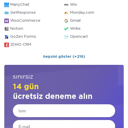
ManyChat
Wix
GetResponse
Monday.com
WooCommerce
Gmail
Notion
Wrike
GoZen Forms
Opencart
ZOHO CRM
hepsini göster (+216)
sınırsız
14 gün
ücretsiz deneme alın