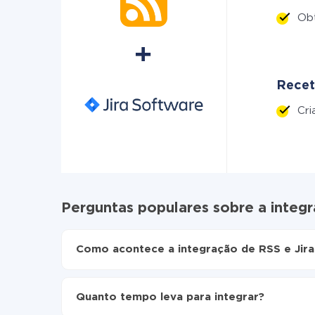
Ob
Recet
Cr
Perguntas populares sobre a integr
Como acontece a integração de RSS e Jira
Para começar é preciso
registar-se no ApiX-Dr
Escolha quais dados transferir de RSS para Jir
Quanto tempo leva para integrar?
Ative a atualização automática
Agora os dados serão transferidos automatic