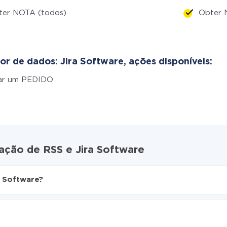
ter NOTA (todos)
Obter 
or de dados: Jira Software, ações disponíveis:
iar um PEDIDO
ação de RSS e Jira Software
 Software?
ive
a Software
amente de RSS para Jira Software