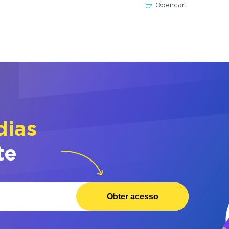
Opencart
dias
te
Obter acesso