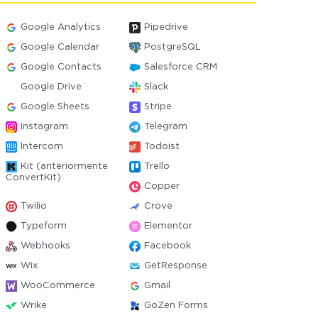
Google Analytics
Pipedrive
Google Calendar
PostgreSQL
Google Contacts
Salesforce CRM
Google Drive
Slack
Google Sheets
Stripe
Instagram
Telegram
Intercom
Todoist
Kit (anteriormente
Trello
ConvertKit)
Copper
Twilio
Crove
Typeform
Elementor
Webhooks
Facebook
Wix
GetResponse
WooCommerce
Gmail
Wrike
GoZen Forms