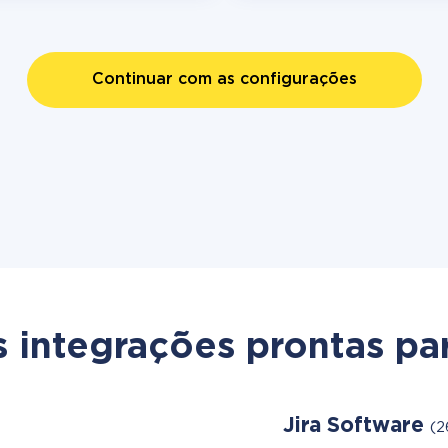
Continuar com as configurações
s integrações prontas par
Jira Software
(2