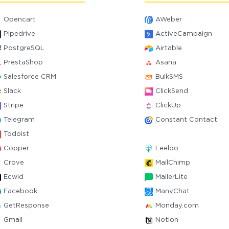
Opencart
AWeber
Pipedrive
ActiveCampaign
PostgreSQL
Airtable
PrestaShop
Asana
Salesforce CRM
BulkSMS
Slack
ClickSend
Stripe
ClickUp
Telegram
Constant Contact
Todoist
Copper
Leeloo
Crove
MailChimp
Ecwid
MailerLite
Facebook
ManyChat
GetResponse
Monday.com
Gmail
Notion