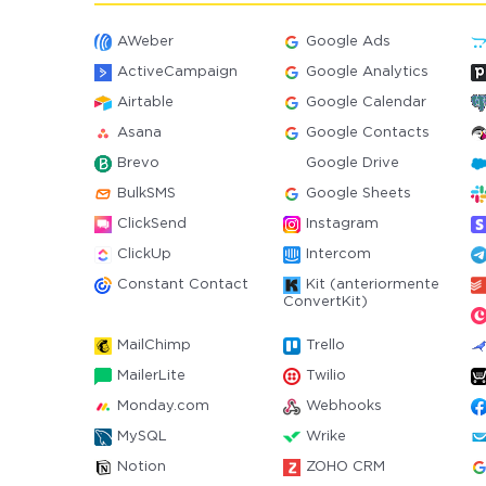
AWeber
Google Ads
ActiveCampaign
Google Analytics
Airtable
Google Calendar
Asana
Google Contacts
Brevo
Google Drive
BulkSMS
Google Sheets
ClickSend
Instagram
ClickUp
Intercom
Constant Contact
Kit (anteriormente
ConvertKit)
MailChimp
Trello
MailerLite
Twilio
Monday.com
Webhooks
MySQL
Wrike
Notion
ZOHO CRM