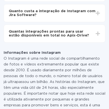
Ative a atualização automática
Dependendo do sistema com o qual você vai integrar,
Agora os dados serão transferidos
o tempo de configuração pode variar e estar entre 5 e
automaticamente de Instagram para Jira Software
Quanto custa a integração de Instagram com
30 minutos. Em média, a configuração leva de 10 a 15
Jira Software?
minutos.
Não é preciso pagar nada pela integração em si, e
todas as funcionalidades estão disponíveis em todas
Quantas integrações prontas para usar
as tarifas. Você paga apenas pela quantidade de
estão disponíveis em total no Apix-Drive?
dados que é realmente transferida de um de seus
sistemas para outro por meio do nosso serviço. Se
No momento, temos prontas para usar297 +
você tem uma pequena quantidade de dados por mês,
integrações, além de Instagram e Jira Software
pode usar com segurança um plano de tarifa gratuita
Informações sobre Instagram
ou mudar para um de pago, se necessário. Mais
O Instagram é uma rede social de compartilhamento
detalhes sobre
tarifas
.
de fotos e vídeos extremamente popular que existe
desde 2010. É usado diariamente por milhões de
pessoas de todo o mundo, o número total de usuários
já ultrapassou um bilhão. As histórias do Instagram, que
têm uma vida útil de 24 horas, são especialmente
populares. É importante notar que hoje esta rede social
é utilizada ativamente por pequenas e grandes
empresas para promover bens e serviços, esta é uma