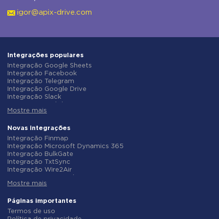
igor@apix-drive.com
Integrações populares
Integração Google Sheets
Integração Facebook
Integração Telegram
Integração Google Drive
Integração Slack
Integração MailChimp
Mostre mais
Integração Gmail
Integração Trello
Integração ClickUp
Novas integrações
Integração Airtable
Integração Finmap
Integração Google Contacts
Integração Microsoft Dynamics 365
Integração OpenAI (ChatGPT)
Integração BulkGate
Integração Instagram
Integração TxtSync
Integração ActiveCampaign
Integração Wire2Air
Integração Typeform
Integração Corezoid
Integração Salesforce CRM
Mostre mais
Integração Infobip
Integração Monday.com
Integração Instasent
Integração Notion
Integração AtomPark
Páginas importantes
Integração Stripe
Integração TXTImpact
Termos de uso
Integração AWeber
Integração Campaign Monitor