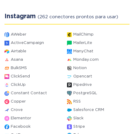
Instagram
(262 conectores prontos para usar)
AWeber
MailChimp
ActiveCampaign
MailerLite
Airtable
ManyChat
Asana
Monday.com
BulkSMS
Notion
ClickSend
Opencart
ClickUp
Pipedrive
Constant Contact
PostgreSQL
Copper
RSS
Crove
Salesforce CRM
Elementor
Slack
Facebook
Stripe