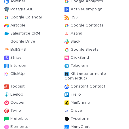
AWeber
Google Analytics
PostgreSQL
ActiveCampaign
Google Calendar
RSS
Airtable
Google Contacts
Salesforce CRM
Asana
Google Drive
Slack
BulkSMS
Google Sheets
Stripe
ClickSend
Intercom
Telegram
ClickUp
Kit (anteriormente
ConvertKit)
Todoist
Constant Contact
Leeloo
Trello
Copper
MailChimp
Twilio
Crove
MailerLite
Typeform
Elementor
ManyChat