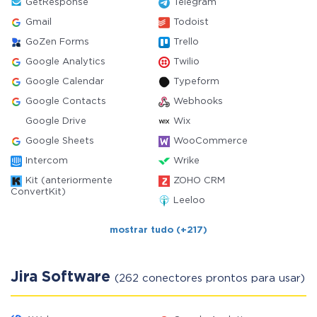
GetResponse
Telegram
Gmail
Todoist
GoZen Forms
Trello
Google Analytics
Twilio
Google Calendar
Typeform
Google Contacts
Webhooks
Google Drive
Wix
Google Sheets
WooCommerce
Intercom
Wrike
Kit (anteriormente
ZOHO CRM
ConvertKit)
Leeloo
mostrar tudo (+217)
Jira Software
(262 conectores prontos para usar)