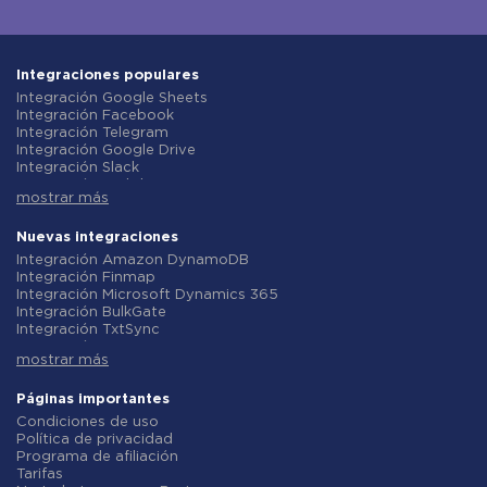
Integraciones populares
Integración Google Sheets
Integración Facebook
Integración Telegram
Integración Google Drive
Integración Slack
Integración MailChimp
mostrar más
Integración Gmail
Integración Trello
Integración ClickUp
Nuevas integraciones
Integración Airtable
Integración Amazon DynamoDB
Integración Google Contacts
Integración Finmap
Integración OpenAI (ChatGPT)
Integración Microsoft Dynamics 365
Integración Instagram
Integración BulkGate
Integración ActiveCampaign
Integración TxtSync
Integración Typeform
Integración Wire2Air
Integración Salesforce CRM
mostrar más
Integración Corezoid
Integración Monday.com
Integración Infobip
Integración Notion
Integración Instasent
Páginas importantes
Integración Stripe
Integración AtomPark
Condiciones de uso
Integración AWeber
Integración TXTImpact
Política de privacidad
Integración Asana
Integración Campaign Monitor
Programa de afiliación
Integración ZOHO CRM
Integración CM.com
Tarifas
Integración Webhooks
Integración D7 Networks