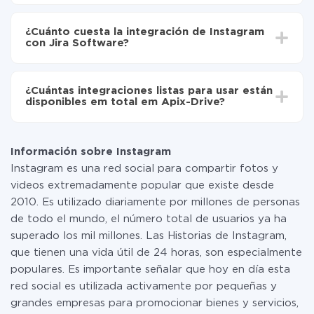
Software
Dependiendo del sistema con el que usted hará la
Active la actualización automática
integración, el tiempo de configuración puede variar y
Ahora los datos se transferirán automáticamente
¿Cuánto cuesta la integración de Instagram
oscilar entre 5 y 30 minutos. En promedio, la
de Instagram a Jira Software
con Jira Software?
configuración tarda entre 10 y 15 minutos.
No es necesario pagar nada por la integración en sí, y
toda las funcionalidades están disponibles en todas las
¿Cuántas integraciones listas para usar están
tarifas. Usted solo paga por la cantidad de datos que
disponibles em total em Apix-Drive?
realmente se transfieren de uno de sus sistemas a otro
a través de nuestro servicio. Si usted tiene una
Por el momento, tenemos listas para usar296 +
pequeña cantidad de datos por mes, puede usar de
integraciones además de Instagram y Jira Software
manera segura un plan de tarifa gratuita o cambiar a
Información sobre Instagram
uno de pago, si es necesario. Más detalles sobre
Instagram es una red social para compartir fotos y
tarifas
.
videos extremadamente popular que existe desde
2010. Es utilizado diariamente por millones de personas
de todo el mundo, el número total de usuarios ya ha
superado los mil millones. Las Historias de Instagram,
que tienen una vida útil de 24 horas, son especialmente
populares. Es importante señalar que hoy en día esta
red social es utilizada activamente por pequeñas y
grandes empresas para promocionar bienes y servicios,