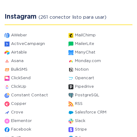
Instagram
(261 conector listo para usar)
AWeber
MailChimp
ActiveCampaign
MailerLite
Airtable
ManyChat
Asana
Monday.com
BulkSMS
Notion
ClickSend
Opencart
ClickUp
Pipedrive
Constant Contact
PostgreSQL
Copper
RSS
Crove
Salesforce CRM
Elementor
Slack
Facebook
Stripe