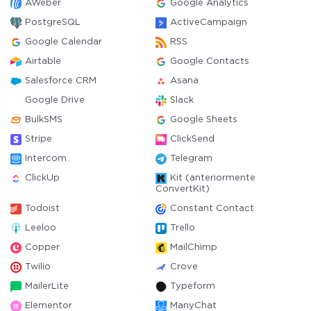
AWeber
Google Analytics
PostgreSQL
ActiveCampaign
Google Calendar
RSS
Airtable
Google Contacts
Salesforce CRM
Asana
Google Drive
Slack
BulkSMS
Google Sheets
Stripe
ClickSend
Intercom
Telegram
ClickUp
Kit (anteriormente
ConvertKit)
Todoist
Constant Contact
Leeloo
Trello
Copper
MailChimp
Twilio
Crove
MailerLite
Typeform
Elementor
ManyChat