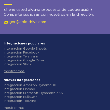
¿Tiene usted alguna propuesta de cooperación?
Comparta sus ideas con nosotros en la dirección:
igor@apix-drive.com
Integraciones populares
Integración Google Sheets
Integración Facebook
Integración Telegram
Integración Google Drive
Integración Slack
Integración MailChimp
mostrar más
Integración Gmail
Integración Trello
Integración ClickUp
Nuevas integraciones
Integración Airtable
Integración Amazon DynamoDB
Integración Google Contacts
Integración Finmap
Integración OpenAI (ChatGPT)
Integración Microsoft Dynamics 365
Integración Instagram
Integración BulkGate
Integración ActiveCampaign
Integración TxtSync
Integración Typeform
Integración Wire2Air
Integración Salesforce CRM
mostrar más
Integración Corezoid