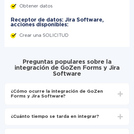
Obtener datos
Receptor de datos: Jira Software,
acciones disponibles:
Crear una SOLICITUD
Preguntas populares sobre la
integración de GoZen Forms y Jira
Software
¿Cómo ocurre la integración de GoZen
Forms y Jira Software?
Para empezar es necesario
registrarse en ApiX-
Drive
¿Cuánto tiempo se tarda en integrar?
Elija qué datos transferir de GoZen Forms a Jira
Software
Dependiendo del sistema con el que usted hará la
Active la actualización automática
integración, el tiempo de configuración puede variar y