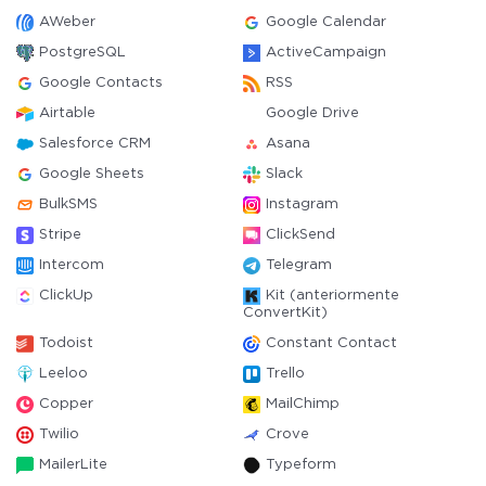
AWeber
Google Calendar
PostgreSQL
ActiveCampaign
Google Contacts
RSS
Airtable
Google Drive
Salesforce CRM
Asana
Google Sheets
Slack
BulkSMS
Instagram
Stripe
ClickSend
Intercom
Telegram
ClickUp
Kit (anteriormente
ConvertKit)
Todoist
Constant Contact
Leeloo
Trello
Copper
MailChimp
Twilio
Crove
MailerLite
Typeform