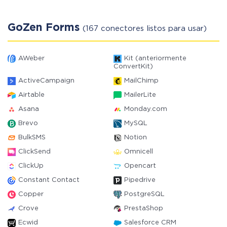
GoZen Forms
(167 conectores listos para usar)
AWeber
Kit (anteriormente
ConvertKit)
ActiveCampaign
MailChimp
Airtable
MailerLite
Asana
Monday.com
Brevo
MySQL
BulkSMS
Notion
ClickSend
Omnicell
ClickUp
Opencart
Constant Contact
Pipedrive
Copper
PostgreSQL
Crove
PrestaShop
Ecwid
Salesforce CRM