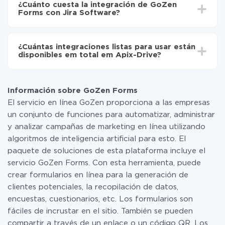
Ahora los datos se transferirán automáticamente
¿Cuánto cuesta la integración de GoZen
oscilar entre 5 y 30 minutos. En promedio, la
de GoZen Forms a Jira Software
Forms con Jira Software?
configuración tarda entre 10 y 15 minutos.
No es necesario pagar nada por la integración en sí, y
toda las funcionalidades están disponibles en todas las
¿Cuántas integraciones listas para usar están
tarifas. Usted solo paga por la cantidad de datos que
disponibles em total em Apix-Drive?
realmente se transfieren de uno de sus sistemas a otro
a través de nuestro servicio. Si usted tiene una
Por el momento, tenemos listas para usar296 +
pequeña cantidad de datos por mes, puede usar de
integraciones además de GoZen Forms y Jira
manera segura un plan de tarifa gratuita o cambiar a
Información sobre GoZen Forms
Software
uno de pago, si es necesario. Más detalles sobre
El servicio en línea GoZen proporciona a las empresas
tarifas
.
un conjunto de funciones para automatizar, administrar
y analizar campañas de marketing en línea utilizando
algoritmos de inteligencia artificial para esto. El
paquete de soluciones de esta plataforma incluye el
servicio GoZen Forms. Con esta herramienta, puede
crear formularios en línea para la generación de
clientes potenciales, la recopilación de datos,
encuestas, cuestionarios, etc. Los formularios son
fáciles de incrustar en el sitio. También se pueden
compartir a través de un enlace o un código QR. Los