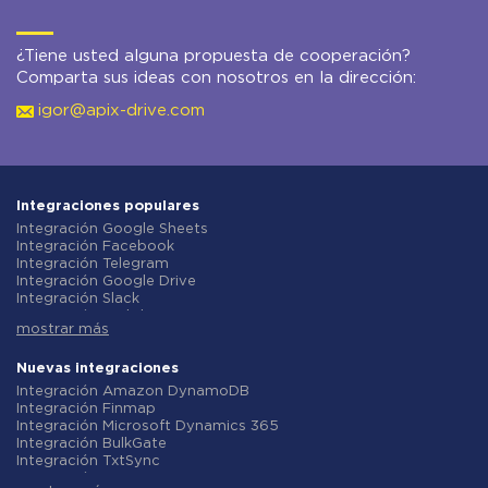
¿Tiene usted alguna propuesta de cooperación?
Comparta sus ideas con nosotros en la dirección:
igor@apix-drive.com
Integraciones populares
Integración Google Sheets
Integración Facebook
Integración Telegram
Integración Google Drive
Integración Slack
Integración MailChimp
mostrar más
Integración Gmail
Integración Trello
Integración ClickUp
Nuevas integraciones
Integración Airtable
Integración Amazon DynamoDB
Integración Google Contacts
Integración Finmap
Integración OpenAI (ChatGPT)
Integración Microsoft Dynamics 365
Integración Instagram
Integración BulkGate
Integración ActiveCampaign
Integración TxtSync
Integración Typeform
Integración Wire2Air