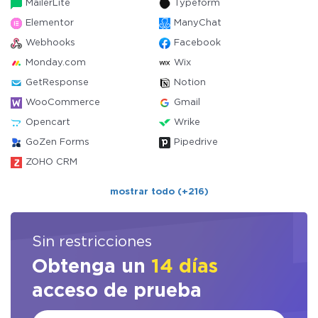
MailerLite
Typeform
Elementor
ManyChat
Webhooks
Facebook
Monday.com
Wix
GetResponse
Notion
WooCommerce
Gmail
Opencart
Wrike
GoZen Forms
Pipedrive
ZOHO CRM
mostrar todo (+216)
Sin restricciones
Obtenga un
14 días
acceso de prueba