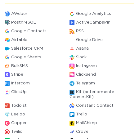
AWeber
Google Analytics
PostgreSQL
ActiveCampaign
Google Contacts
RSS
Airtable
Google Drive
Salesforce CRM
Asana
Google Sheets
Slack
BulkSMS
Instagram
Stripe
ClickSend
Intercom
Telegram
ClickUp
Kit (anteriormente
ConvertKit)
Todoist
Constant Contact
Leeloo
Trello
Copper
MailChimp
Twilio
Crove