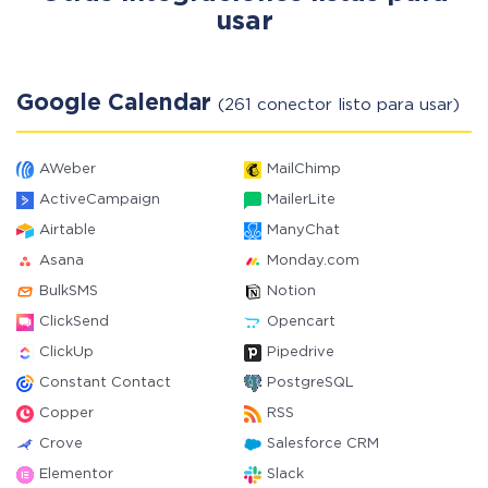
usar
Google Calendar
(261 conector listo para usar)
AWeber
MailChimp
ActiveCampaign
MailerLite
Airtable
ManyChat
Asana
Monday.com
BulkSMS
Notion
ClickSend
Opencart
ClickUp
Pipedrive
Constant Contact
PostgreSQL
Copper
RSS
Crove
Salesforce CRM
Elementor
Slack