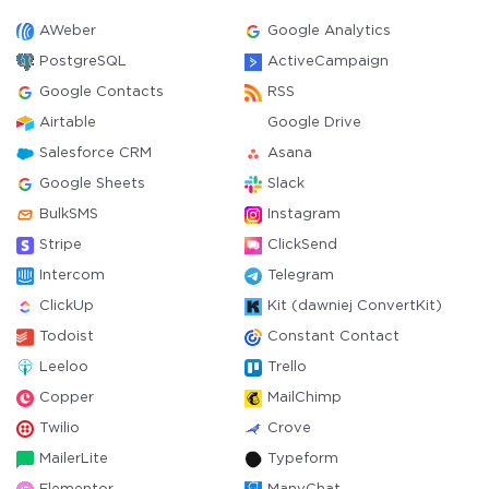
AWeber
Google Analytics
PostgreSQL
ActiveCampaign
Google Contacts
RSS
Airtable
Google Drive
Salesforce CRM
Asana
Google Sheets
Slack
BulkSMS
Instagram
Stripe
ClickSend
Intercom
Telegram
ClickUp
Kit (dawniej ConvertKit)
Todoist
Constant Contact
Leeloo
Trello
Copper
MailChimp
Twilio
Crove
MailerLite
Typeform