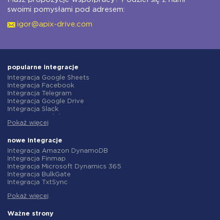
swoimi pomysłami pod adresem:
igor@apix-drive.com
popularne integracje
Integracja Google Sheets
Integracja Facebook
Integracja Telegram
Integracja Google Drive
Integracja Slack
Integracja MailChimp
Pokaż więcej
Integracja Gmail
Integracja Trello
Integracja ClickUp
nowe integracje
Integracja Airtable
Integracja Amazon DynamoDB
Integracja Google Contacts
Integracja Finmap
Integracja OpenAI (ChatGPT)
Integracja Microsoft Dynamics 365
Integracja Instagram
Integracja BulkGate
Integracja ActiveCampaign
Integracja TxtSync
Integracja Typeform
Integracja Wire2Air
Integracja Salesforce CRM
Pokaż więcej
Integracja Corezoid
Integracja Monday.com
Integracja Infobip
Integracja Notion
Integracja Instasent
Ważne strony
Integracja Stripe