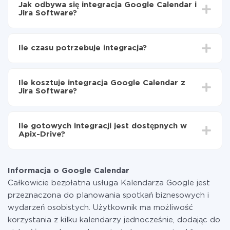
Jak odbywa się integracja Google Calendar i
Jira Software?
Najpierw
zarejestruj się w ApiX-Drive
Wybierz, jakie dane przenieść z Google Calendar do
Ile czasu potrzebuje integracja?
Jira Software
Włącz aktualizację
W zależności od systemu, z którym będziesz
Teraz dane będą automatycznie przesyłane z
integrować, czas konfiguracji może się różnić i wynosić
Google Calendar do Jira Software
Ile kosztuje integracja Google Calendar z
od 5 do 30 minut. Konfiguracja zajmuje średnio 10-15
Jira Software?
minut.
Za właśnie integrację nie musisz płacić nic, a cała
funkcjonalność jest dostępna we wszystkich taryfach.
Ile gotowych integracji jest dostępnych w
Płacisz tylko za ilość danych, która faktycznie jest
Apix-Drive?
przekazywana z jednego z Twoich systemów do
drugiego za pośrednictwem naszej usługi. Jeśli
W tej chwili zakończyliśmy 296+ integracji oprócz
dysponujesz niewielką ilością danych miesięcznie,
Google Calendar i Jira Software
możesz bezpiecznie skorzystać z darmowej taryfy lub
Informacja o Google Calendar
w razie potrzeby przełączyć się na płatną. Więcej
Całkowicie bezpłatna usługa Kalendarza Google jest
informacji o
taryfach
.
przeznaczona do planowania spotkań biznesowych i
wydarzeń osobistych. Użytkownik ma możliwość
korzystania z kilku kalendarzy jednocześnie, dodając do