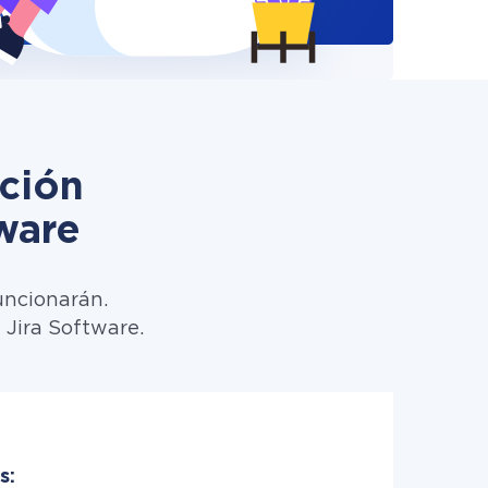
ción
ware
uncionarán.
 Jira Software.
s: