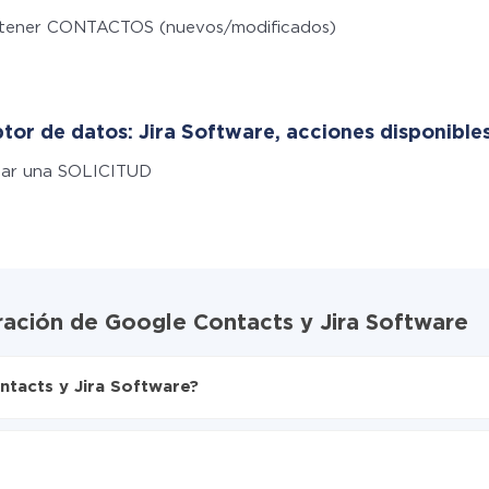
tener CONTACTOS (nuevos/modificados)
tor de datos: Jira Software, acciones disponibles
ear una SOLICITUD
ración de Google Contacts y Jira Software
tacts y Jira Software?
X-Drive
a Jira Software
nte de Google Contacts a Jira Software