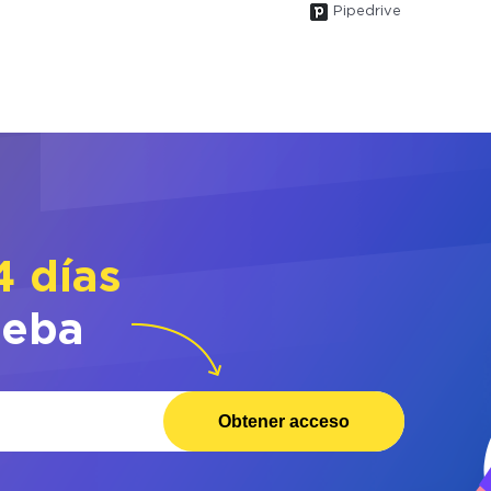
Pipedrive
4 días
ueba
Obtener acceso