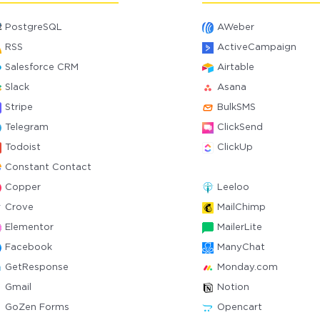
PostgreSQL
AWeber
RSS
ActiveCampaign
Salesforce CRM
Airtable
Slack
Asana
Stripe
BulkSMS
Telegram
ClickSend
Todoist
ClickUp
Constant Contact
Copper
Leeloo
Crove
MailChimp
Elementor
MailerLite
Facebook
ManyChat
GetResponse
Monday.com
Gmail
Notion
GoZen Forms
Opencart