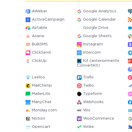
AWeber
Google Analytics
ActiveCampaign
Google Calendar
Airtable
Google Drive
Asana
Google Sheets
BulkSMS
Instagram
ClickSend
Intercom
ClickUp
Kit (anteriormente
ConvertKit)
Leeloo
Trello
MailChimp
Twilio
MailerLite
Typeform
ManyChat
Webhooks
Monday.com
Wix
Notion
WooCommerce
Opencart
Wrike