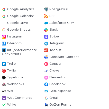
Google Analytics
PostgreSQL
Google Calendar
RSS
Google Drive
Salesforce CRM
Google Sheets
Slack
Instagram
Stripe
Intercom
Telegram
Kit (anteriormente
Todoist
ConvertKit)
Constant Contact
Trello
Copper
Twilio
Crove
Typeform
Elementor
Webhooks
Facebook
Wix
GetResponse
WooCommerce
Gmail
Wrike
GoZen Forms