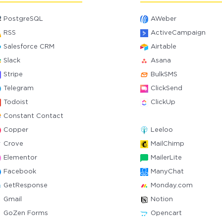
PostgreSQL
AWeber
RSS
ActiveCampaign
Salesforce CRM
Airtable
Slack
Asana
Stripe
BulkSMS
Telegram
ClickSend
Todoist
ClickUp
Constant Contact
Copper
Leeloo
Crove
MailChimp
Elementor
MailerLite
Facebook
ManyChat
GetResponse
Monday.com
Gmail
Notion
GoZen Forms
Opencart