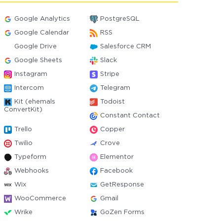
Google Analytics
PostgreSQL
Google Calendar
RSS
Google Drive
Salesforce CRM
Google Sheets
Slack
Instagram
Stripe
Intercom
Telegram
Kit (ehemals
Todoist
ConvertKit)
Constant Contact
Trello
Copper
Twilio
Crove
Typeform
Elementor
Webhooks
Facebook
Wix
GetResponse
WooCommerce
Gmail
Wrike
GoZen Forms