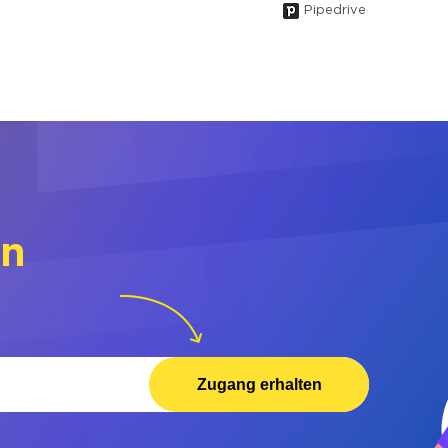
Pipedrive
rn
Zugang erhalten