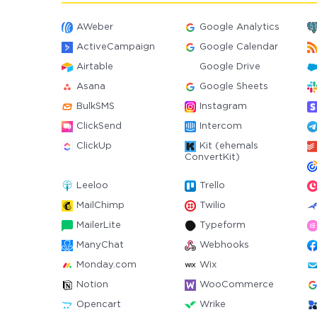
AWeber
Google Analytics
ActiveCampaign
Google Calendar
Airtable
Google Drive
Asana
Google Sheets
BulkSMS
Instagram
ClickSend
Intercom
ClickUp
Kit (ehemals
ConvertKit)
Leeloo
Trello
MailChimp
Twilio
MailerLite
Typeform
ManyChat
Webhooks
Monday.com
Wix
Notion
WooCommerce
Opencart
Wrike