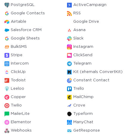
PostgreSQL
ActiveCampaign
Google Contacts
RSS
Airtable
Google Drive
Salesforce CRM
Asana
Google Sheets
Slack
BulkSMS
Instagram
Stripe
ClickSend
Intercom
Telegram
ClickUp
Kit (ehemals ConvertKit)
Todoist
Constant Contact
Leeloo
Trello
Copper
MailChimp
Twilio
Crove
MailerLite
Typeform
Elementor
ManyChat
Webhooks
GetResponse