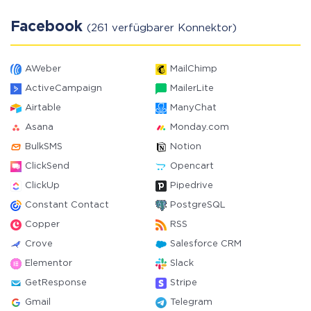
Facebook
(261 verfügbarer Konnektor)
AWeber
MailChimp
ActiveCampaign
MailerLite
Airtable
ManyChat
Asana
Monday.com
BulkSMS
Notion
ClickSend
Opencart
ClickUp
Pipedrive
Constant Contact
PostgreSQL
Copper
RSS
Crove
Salesforce CRM
Elementor
Slack
GetResponse
Stripe
Gmail
Telegram