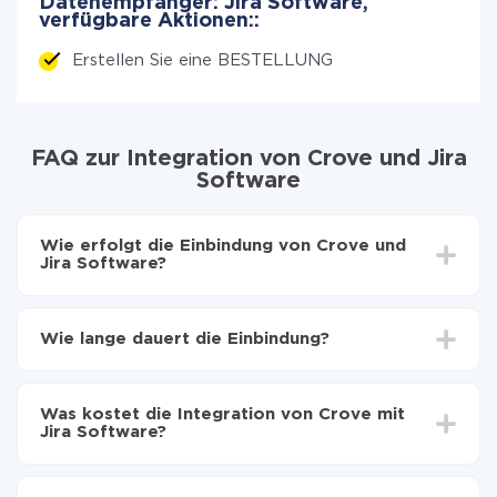
Datenempfänger: Jira Software,
verfügbare Aktionen::
Erstellen Sie eine BESTELLUNG
FAQ zur Integration von Crove und Jira
Software
Wie erfolgt die Einbindung von Crove und
Jira Software?
Zuerst muss man sich
bei ApiX-Drive registrieren
Wählen, welche Daten von Crove auf Jira Software
Wie lange dauert die Einbindung?
zu übertragen
Automatische Aktualisierung aktivieren
Je nach System, das Sie integrieren möchten, kann die
Jetzt werden die Daten automatisch von Crove auf
Einrichtungszeit zwischen 5 und 30 Minuten variieren.
Jira Software übertragen
Was kostet die Integration von Crove mit
Im Durchschnitt dauert es 10-15 Minuten.
Jira Software?
Sie müssen für die Integration nicht bezahlen, da alle
Funktionen in allen Tarifplänen verfügbar sind. Sie