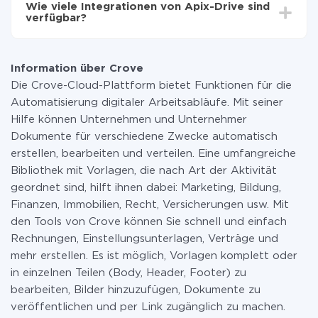
Wie viele Integrationen von Apix-Drive sind
zahlen nur für die Datenmenge, die über unseren
verfügbar?
Service von einem System auf ein anderes übertragen
wird. Wenn Sie eine geringe Datenmenge pro Monat
Zurzeit haben wir 296+ Integrationen ausser Crove
haben, können Sie einen kostenlosen Plan nutzen und
und Jira Software
bei Bedarf zu einem kostenpflichtigen wechseln.
Information über Crove
Weitere Informationen zu
Tarifen
.
Die Crove-Cloud-Plattform bietet Funktionen für die
Automatisierung digitaler Arbeitsabläufe. Mit seiner
Hilfe können Unternehmen und Unternehmer
Dokumente für verschiedene Zwecke automatisch
erstellen, bearbeiten und verteilen. Eine umfangreiche
Bibliothek mit Vorlagen, die nach Art der Aktivität
geordnet sind, hilft ihnen dabei: Marketing, Bildung,
Finanzen, Immobilien, Recht, Versicherungen usw. Mit
den Tools von Crove können Sie schnell und einfach
Rechnungen, Einstellungsunterlagen, Verträge und
mehr erstellen. Es ist möglich, Vorlagen komplett oder
in einzelnen Teilen (Body, Header, Footer) zu
bearbeiten, Bilder hinzuzufügen, Dokumente zu
veröffentlichen und per Link zugänglich zu machen.