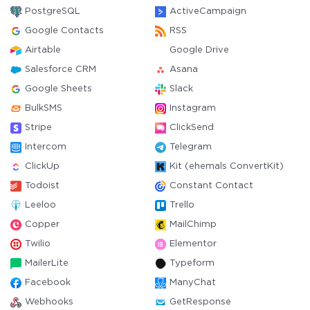
PostgreSQL
ActiveCampaign
Google Contacts
RSS
Airtable
Google Drive
Salesforce CRM
Asana
Google Sheets
Slack
BulkSMS
Instagram
Stripe
ClickSend
Intercom
Telegram
ClickUp
Kit (ehemals ConvertKit)
Todoist
Constant Contact
Leeloo
Trello
Copper
MailChimp
Twilio
Elementor
MailerLite
Typeform
Facebook
ManyChat
Webhooks
GetResponse