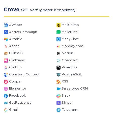
Crove
(261 verfügbarer Konnektor)
AWeber
MailChimp
ActiveCampaign
MailerLite
Airtable
ManyChat
Asana
Monday.com
BulkSMS
Notion
ClickSend
Opencart
ClickUp
Pipedrive
Constant Contact
PostgreSQL
Copper
RSS
Elementor
Salesforce CRM
Facebook
Slack
GetResponse
Stripe
Gmail
Telegram