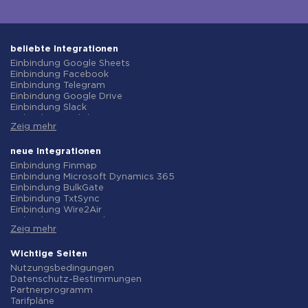
beliebte Integrationen
Einbindung Google Sheets
Einbindung Facebook
Einbindung Telegram
Einbindung Google Drive
Einbindung Slack
Einbindung MailChimp
Zeig mehr
Einbindung Gmail
Einbindung Trello
Einbindung ClickUp
neue Integrationen
Einbindung Airtable
Einbindung Finmap
Einbindung Google Contacts
Einbindung Microsoft Dynamics 365
Einbindung OpenAI (ChatGPT)
Einbindung BulkGate
Einbindung Instagram
Einbindung TxtSync
Einbindung ActiveCampaign
Einbindung Wire2Air
Einbindung Typeform
Einbindung Corezoid
Einbindung Salesforce CRM
Zeig mehr
Einbindung Infobip
Einbindung Monday.com
Einbindung Instasent
Einbindung Notion
Einbindung AtomPark
Wichtige Seiten
Einbindung Stripe
Einbindung TXTImpact
Nutzungsbedingungen
Einbindung AWeber
Einbindung Campaign Monitor
Datenschutz-Bestimmungen
Einbindung Asana
Einbindung CM.com
Partnerprogramm
Einbindung ZOHO CRM
Einbindung D7 Networks
Tarifpläne
Einbindung Webhooks