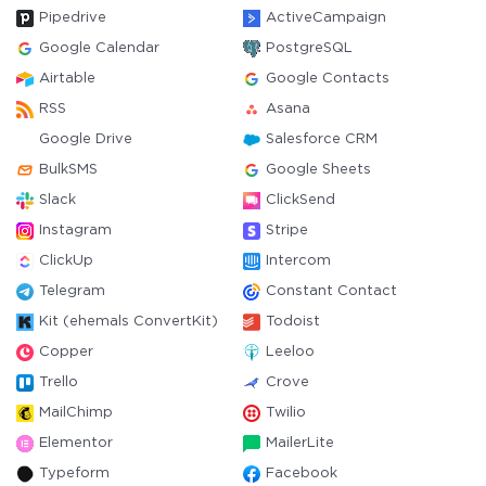
Pipedrive
ActiveCampaign
Google Calendar
PostgreSQL
Airtable
Google Contacts
RSS
Asana
Google Drive
Salesforce CRM
BulkSMS
Google Sheets
Slack
ClickSend
Instagram
Stripe
ClickUp
Intercom
Telegram
Constant Contact
Kit (ehemals ConvertKit)
Todoist
Copper
Leeloo
Trello
Crove
MailChimp
Twilio
Elementor
MailerLite
Typeform
Facebook