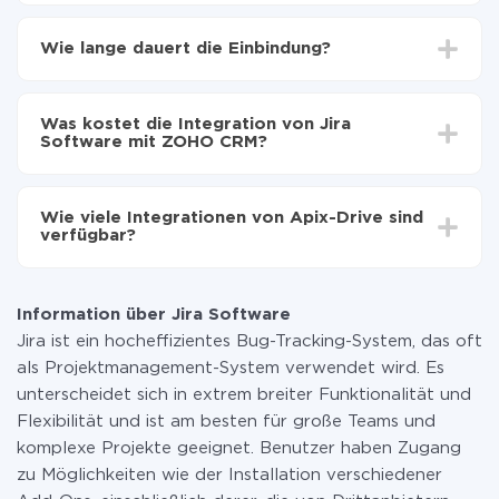
Zuerst muss man sich
bei ApiX-Drive registrieren
Wählen, welche Daten von Jira Software auf ZOHO
Wie lange dauert die Einbindung?
CRM zu übertragen
Automatische Aktualisierung aktivieren
Je nach System, das Sie integrieren möchten, kann die
Jetzt werden die Daten automatisch von Jira
Einrichtungszeit zwischen 5 und 30 Minuten variieren.
Software auf ZOHO CRM übertragen
Was kostet die Integration von Jira
Im Durchschnitt dauert es 10-15 Minuten.
Software mit ZOHO CRM?
Sie müssen für die Integration nicht bezahlen, da alle
Funktionen in allen Tarifplänen verfügbar sind. Sie
Wie viele Integrationen von Apix-Drive sind
zahlen nur für die Datenmenge, die über unseren
verfügbar?
Service von einem System auf ein anderes übertragen
wird. Wenn Sie eine geringe Datenmenge pro Monat
Zurzeit haben wir 296+ Integrationen ausser Jira
haben, können Sie einen kostenlosen Plan nutzen und
Software und ZOHO CRM
bei Bedarf zu einem kostenpflichtigen wechseln.
Information über Jira Software
Weitere Informationen zu
Tarifen
.
Jira ist ein hocheffizientes Bug-Tracking-System, das oft
als Projektmanagement-System verwendet wird. Es
unterscheidet sich in extrem breiter Funktionalität und
Flexibilität und ist am besten für große Teams und
komplexe Projekte geeignet. Benutzer haben Zugang
zu Möglichkeiten wie der Installation verschiedener