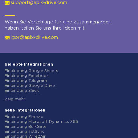
support@apix-drive.com
Wenn Sie Vorschläge für eine Zusammenarbeit
haben, teilen Sie uns Ihre Ideen mit:
igor@apix-drive.com
beliebte Integrationen
Einbindung Google Sheets
Einbindung Facebook
Einbindung Telegram
Einbindung Google Drive
Einbindung Slack
Einbindung MailChimp
Zeig mehr
Einbindung Gmail
Einbindung Trello
Einbindung ClickUp
neue Integrationen
Einbindung Airtable
Einbindung Finmap
Einbindung Google Contacts
Einbindung Microsoft Dynamics 365
Einbindung OpenAI (ChatGPT)
Einbindung BulkGate
Einbindung Instagram
Einbindung TxtSync
Einbindung ActiveCampaign
Einbindung Wire2Air