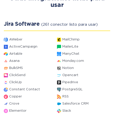
usar
Jira Software
(261 conector listo para usar)
AWeber
MailChimp
ActiveCampaign
MailerLite
Airtable
ManyChat
Asana
Monday.com
BulkSMS
Notion
ClickSend
Opencart
ClickUp
Pipedrive
Constant Contact
PostgreSQL
Copper
RSS
Crove
Salesforce CRM
Elementor
Slack