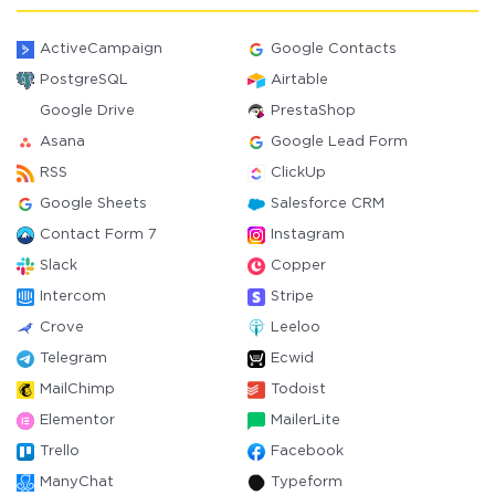
ActiveCampaign
Google Contacts
PostgreSQL
Airtable
Google Drive
PrestaShop
Asana
Google Lead Form
RSS
ClickUp
Google Sheets
Salesforce CRM
Contact Form 7
Instagram
Slack
Copper
Intercom
Stripe
Crove
Leeloo
Telegram
Ecwid
MailChimp
Todoist
Elementor
MailerLite
Trello
Facebook
ManyChat
Typeform