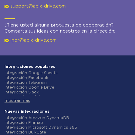
support@apix-drive.com
¿Tiene usted alguna propuesta de cooperación?
Comparta sus ideas con nosotros en la dirección:
igor@apix-drive.com
Integraciones populares
Integración Google Sheets
Integración Facebook
Integración Telegram
Integración Google Drive
Integración Slack
Integración MailChimp
mostrar más
Integración Gmail
Integración Trello
Integración ClickUp
Nuevas integraciones
Integración Airtable
Integración Amazon DynamoDB
Integración Google Contacts
Integración Finmap
Integración OpenAI (ChatGPT)
Integración Microsoft Dynamics 365
Integración Instagram
Integración BulkGate