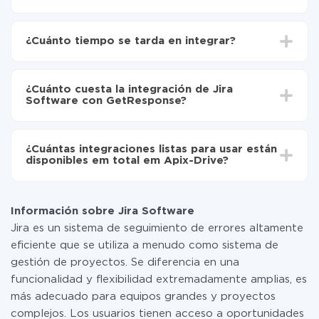
Para empezar es necesario
registrarse en ApiX-
Drive
¿Cuánto tiempo se tarda en integrar?
Elija qué datos transferir de Jira Software a
GetResponse
Dependiendo del sistema con el que usted hará la
Active la actualización automática
integración, el tiempo de configuración puede variar y
Ahora los datos se transferirán automáticamente
¿Cuánto cuesta la integración de Jira
oscilar entre 5 y 30 minutos. En promedio, la
de Jira Software a GetResponse
Software con GetResponse?
configuración tarda entre 10 y 15 minutos.
No es necesario pagar nada por la integración en sí, y
toda las funcionalidades están disponibles en todas las
¿Cuántas integraciones listas para usar están
tarifas. Usted solo paga por la cantidad de datos que
disponibles em total em Apix-Drive?
realmente se transfieren de uno de sus sistemas a otro
a través de nuestro servicio. Si usted tiene una
Por el momento, tenemos listas para usar296 +
pequeña cantidad de datos por mes, puede usar de
integraciones además de Jira Software y
manera segura un plan de tarifa gratuita o cambiar a
Información sobre Jira Software
GetResponse
uno de pago, si es necesario. Más detalles sobre
Jira es un sistema de seguimiento de errores altamente
tarifas
.
eficiente que se utiliza a menudo como sistema de
gestión de proyectos. Se diferencia en una
funcionalidad y flexibilidad extremadamente amplias, es
más adecuado para equipos grandes y proyectos
complejos. Los usuarios tienen acceso a oportunidades