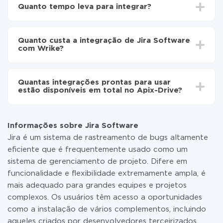
Escolha quais dados transferir de Jira Software para
Quanto tempo leva para integrar?
Wrike
Ative a atualização automática
Dependendo do sistema com o qual você vai integrar,
Agora os dados serão transferidos
o tempo de configuração pode variar e estar entre 5 e
automaticamente de Jira Software para Wrike
Quanto custa a integração de Jira Software
30 minutos. Em média, a configuração leva de 10 a 15
com Wrike?
minutos.
Não é preciso pagar nada pela integração em si, e
todas as funcionalidades estão disponíveis em todas
Quantas integrações prontas para usar
as tarifas. Você paga apenas pela quantidade de
estão disponíveis em total no Apix-Drive?
dados que é realmente transferida de um de seus
sistemas para outro por meio do nosso serviço. Se
No momento, temos prontas para usar296 +
você tem uma pequena quantidade de dados por mês,
integrações, além de Jira Software e Wrike
pode usar com segurança um plano de tarifa gratuita
Informações sobre Jira Software
ou mudar para um de pago, se necessário. Mais
Jira é um sistema de rastreamento de bugs altamente
detalhes sobre
tarifas
.
eficiente que é frequentemente usado como um
sistema de gerenciamento de projeto. Difere em
funcionalidade e flexibilidade extremamente ampla, é
mais adequado para grandes equipes e projetos
complexos. Os usuários têm acesso a oportunidades
como a instalação de vários complementos, incluindo
aqueles criados por desenvolvedores terceirizados.