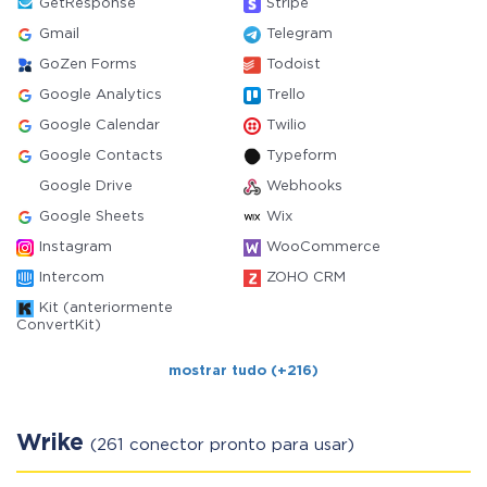
GetResponse
Stripe
Gmail
Telegram
GoZen Forms
Todoist
Google Analytics
Trello
Google Calendar
Twilio
Google Contacts
Typeform
Google Drive
Webhooks
Google Sheets
Wix
Instagram
WooCommerce
Intercom
ZOHO CRM
Kit (anteriormente
ConvertKit)
mostrar tudo (+216)
Wrike
(261 conector pronto para usar)