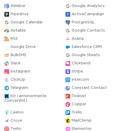
AWeber
Google Analytics
Pipedrive
ActiveCampaign
Google Calendar
PostgreSQL
Airtable
Google Contacts
RSS
Asana
Google Drive
Salesforce CRM
BulkSMS
Google Sheets
Slack
ClickSend
Instagram
Stripe
ClickUp
Intercom
Telegram
Constant Contact
Kit (anteriormente
Todoist
ConvertKit)
Copper
Leeloo
Trello
Crove
MailChimp
Twilio
Elementor