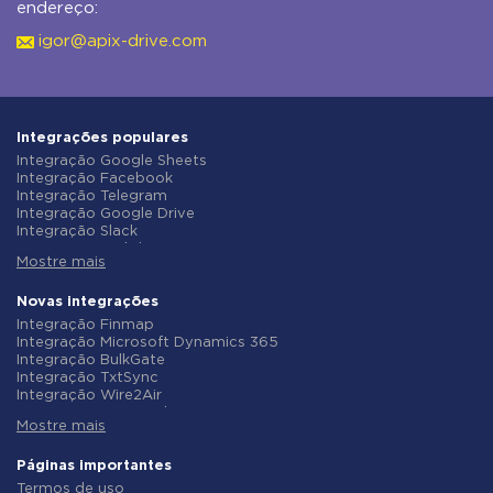
endereço:
igor@apix-drive.com
Integrações populares
Integração Google Sheets
Integração Facebook
Integração Telegram
Integração Google Drive
Integração Slack
Integração MailChimp
Mostre mais
Integração Gmail
Integração Trello
Integração ClickUp
Novas integrações
Integração Airtable
Integração Finmap
Integração Google Contacts
Integração Microsoft Dynamics 365
Integração OpenAI (ChatGPT)
Integração BulkGate
Integração Instagram
Integração TxtSync
Integração ActiveCampaign
Integração Wire2Air
Integração Typeform
Integração Corezoid
Integração Salesforce CRM
Mostre mais
Integração Infobip
Integração Monday.com
Integração Instasent
Integração Notion
Integração AtomPark
Páginas importantes
Integração Stripe
Integração TXTImpact
Termos de uso