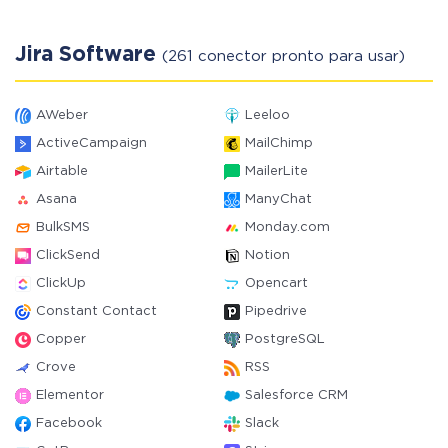
Jira Software
(261 conector pronto para usar)
AWeber
Leeloo
ActiveCampaign
MailChimp
Airtable
MailerLite
Asana
ManyChat
BulkSMS
Monday.com
ClickSend
Notion
ClickUp
Opencart
Constant Contact
Pipedrive
Copper
PostgreSQL
Crove
RSS
Elementor
Salesforce CRM
Facebook
Slack