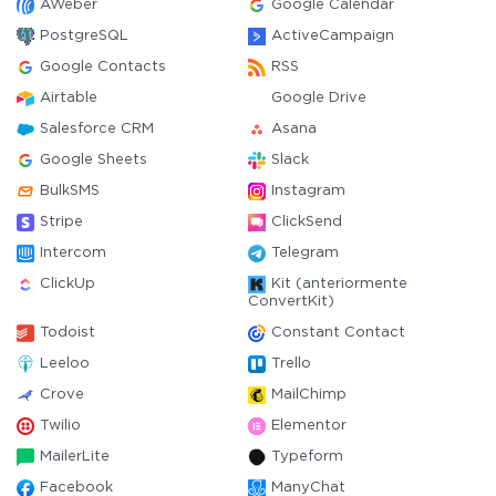
AWeber
Google Calendar
PostgreSQL
ActiveCampaign
Google Contacts
RSS
Airtable
Google Drive
Salesforce CRM
Asana
Google Sheets
Slack
BulkSMS
Instagram
Stripe
ClickSend
Intercom
Telegram
ClickUp
Kit (anteriormente
ConvertKit)
Todoist
Constant Contact
Leeloo
Trello
Crove
MailChimp
Twilio
Elementor
MailerLite
Typeform
Facebook
ManyChat