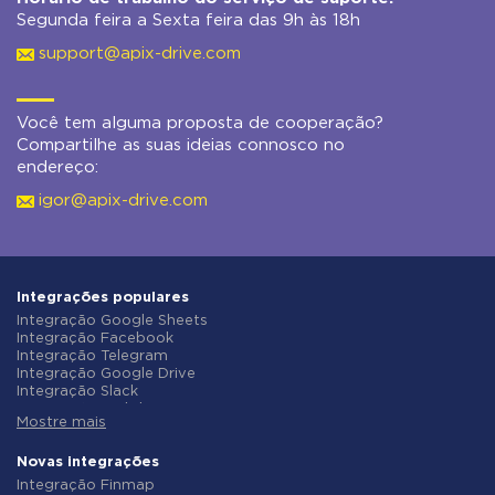
Segunda feira a Sexta feira das 9h às 18h
support@apix-drive.com
Você tem alguma proposta de cooperação?
Compartilhe as suas ideias connosco no
endereço:
igor@apix-drive.com
Integrações populares
Integração Google Sheets
Integração Facebook
Integração Telegram
Integração Google Drive
Integração Slack
Integração MailChimp
Mostre mais
Integração Gmail
Integração Trello
Integração ClickUp
Novas integrações
Integração Airtable
Integração Finmap