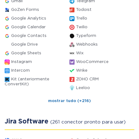
Gmail
Telegram
GoZen Forms
Todoist
Google Analytics
Trello
Google Calendar
Twilio
Google Contacts
Typeform
Google Drive
Webhooks
Google Sheets
Wix
Instagram
WooCommerce
Intercom
Wrike
Kit (anteriormente
ZOHO CRM
ConvertKit)
Leeloo
mostrar tudo (+216)
Jira Software
(261 conector pronto para usar)