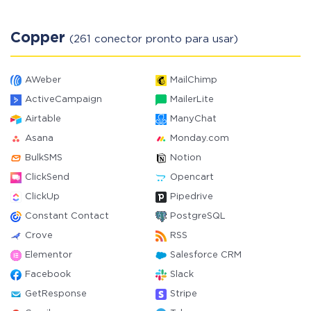
Copper
(261 conector pronto para usar)
AWeber
MailChimp
ActiveCampaign
MailerLite
Airtable
ManyChat
Asana
Monday.com
BulkSMS
Notion
ClickSend
Opencart
ClickUp
Pipedrive
Constant Contact
PostgreSQL
Crove
RSS
Elementor
Salesforce CRM
Facebook
Slack
GetResponse
Stripe