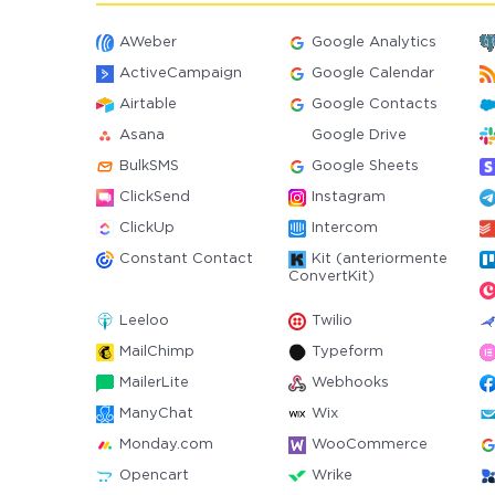
AWeber
Google Analytics
ActiveCampaign
Google Calendar
Airtable
Google Contacts
Asana
Google Drive
BulkSMS
Google Sheets
ClickSend
Instagram
ClickUp
Intercom
Constant Contact
Kit (anteriormente
ConvertKit)
Leeloo
Twilio
MailChimp
Typeform
MailerLite
Webhooks
ManyChat
Wix
Monday.com
WooCommerce
Opencart
Wrike