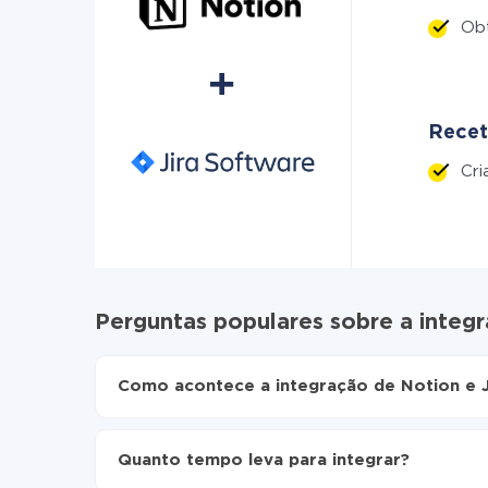
Ob
Recet
Cr
Perguntas populares sobre a integr
Como acontece a integração de Notion e J
Para começar é preciso
registar-se no ApiX-Dr
Escolha quais dados transferir de Notion para 
Quanto tempo leva para integrar?
Ative a atualização automática
Agora os dados serão transferidos automatica