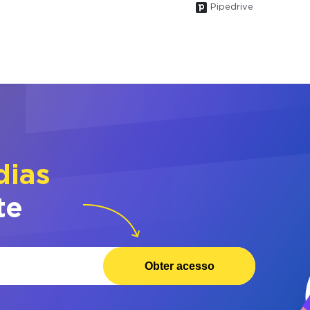
Pipedrive
dias
te
Obter acesso