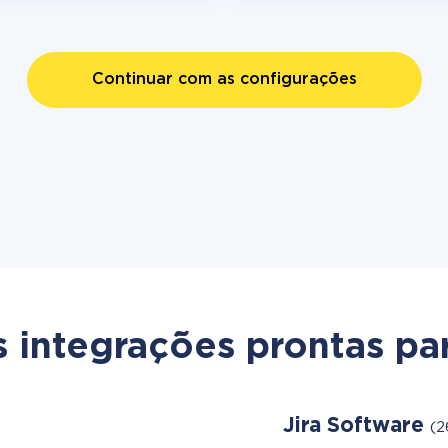
Continuar com as configurações
s integrações prontas par
Jira Software
(2