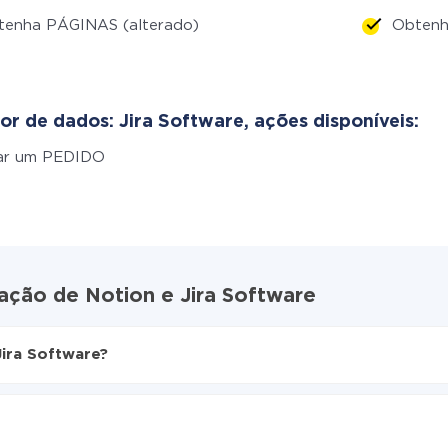
tenha PÁGINAS (alterado)
Obtenh
or de dados: Jira Software, ações disponíveis:
iar um PEDIDO
ação de Notion e Jira Software
ira Software?
ive
Jira Software
mente de Notion para Jira Software