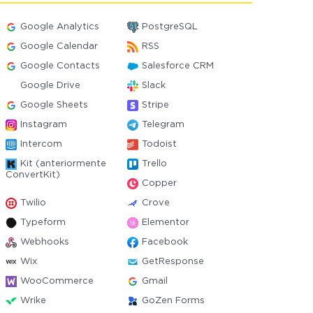
Google Analytics
PostgreSQL
Google Calendar
RSS
Google Contacts
Salesforce CRM
Google Drive
Slack
Google Sheets
Stripe
Instagram
Telegram
Intercom
Todoist
Kit (anteriormente
Trello
ConvertKit)
Copper
Twilio
Crove
Typeform
Elementor
Webhooks
Facebook
Wix
GetResponse
WooCommerce
Gmail
Wrike
GoZen Forms