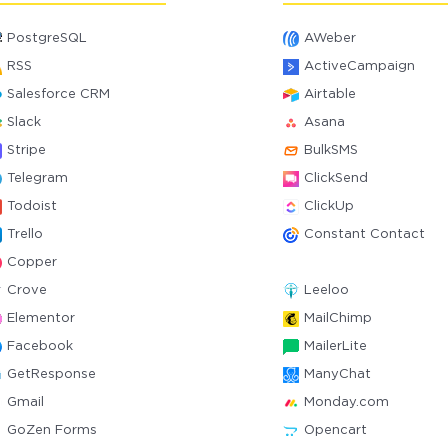
PostgreSQL
AWeber
RSS
ActiveCampaign
Salesforce CRM
Airtable
Slack
Asana
Stripe
BulkSMS
Telegram
ClickSend
Todoist
ClickUp
Trello
Constant Contact
Copper
Crove
Leeloo
Elementor
MailChimp
Facebook
MailerLite
GetResponse
ManyChat
Gmail
Monday.com
GoZen Forms
Opencart