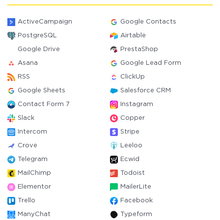
ActiveCampaign
Google Contacts
PostgreSQL
Airtable
Google Drive
PrestaShop
Asana
Google Lead Form
RSS
ClickUp
Google Sheets
Salesforce CRM
Contact Form 7
Instagram
Slack
Copper
Intercom
Stripe
Crove
Leeloo
Telegram
Ecwid
MailChimp
Todoist
Elementor
MailerLite
Trello
Facebook
ManyChat
Typeform