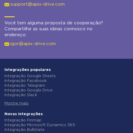
support@apix-drive.com
Você tem alguma proposta de cooperação?
Compartilhe as suas ideias connosco no
endereço:
igor@apix-drive.com
Integrações populares
Integração Google Sheets
Integração Facebook
Integração Telegram
Integração Google Drive
Integração Slack
Integração MailChimp
Mostre mais
Integração Gmail
Integração Trello
Integração ClickUp
Novas integrações
Integração Airtable
Integração Finmap
Integração Google Contacts
Integração Microsoft Dynamics 365
Integração OpenAI (ChatGPT)
Integração BulkGate