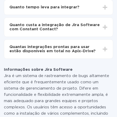
Escolha quais dados transferir de Jira Software para
Quanto tempo leva para integrar?
Constant Contact
Ative a atualização automática
Dependendo do sistema com o qual você vai integrar,
Agora os dados serão transferidos
o tempo de configuração pode variar e estar entre 5 e
automaticamente de Jira Software para Constant
Quanto custa a integração de Jira Software
30 minutos. Em média, a configuração leva de 10 a 15
Contact
com Constant Contact?
minutos.
Não é preciso pagar nada pela integração em si, e
todas as funcionalidades estão disponíveis em todas
Quantas integrações prontas para usar
as tarifas. Você paga apenas pela quantidade de
estão disponíveis em total no Apix-Drive?
dados que é realmente transferida de um de seus
sistemas para outro por meio do nosso serviço. Se
No momento, temos prontas para usar296 +
você tem uma pequena quantidade de dados por mês,
integrações, além de Jira Software e Constant
pode usar com segurança um plano de tarifa gratuita
Informações sobre Jira Software
Contact
ou mudar para um de pago, se necessário. Mais
Jira é um sistema de rastreamento de bugs altamente
detalhes sobre
tarifas
.
eficiente que é frequentemente usado como um
sistema de gerenciamento de projeto. Difere em
funcionalidade e flexibilidade extremamente ampla, é
mais adequado para grandes equipes e projetos
complexos. Os usuários têm acesso a oportunidades
como a instalação de vários complementos, incluindo