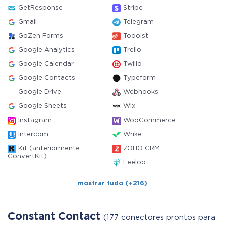
GetResponse
Stripe
Gmail
Telegram
GoZen Forms
Todoist
Google Analytics
Trello
Google Calendar
Twilio
Google Contacts
Typeform
Google Drive
Webhooks
Google Sheets
Wix
Instagram
WooCommerce
Intercom
Wrike
Kit (anteriormente
ZOHO CRM
ConvertKit)
Leeloo
mostrar tudo (+216)
Constant Contact
(177 conectores prontos para us