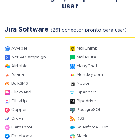
usar
Jira Software
(261 conector pronto para usar)
AWeber
MailChimp
ActiveCampaign
MailerLite
Airtable
ManyChat
Asana
Monday.com
BulkSMS
Notion
ClickSend
Opencart
ClickUp
Pipedrive
Copper
PostgreSQL
Crove
RSS
Elementor
Salesforce CRM
Facebook
Slack