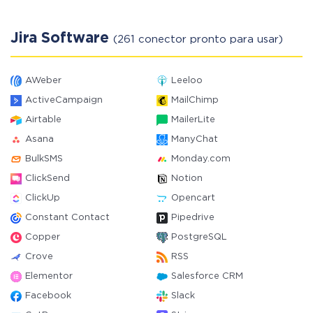
Jira Software
(261 conector pronto para usar)
AWeber
Leeloo
ActiveCampaign
MailChimp
Airtable
MailerLite
Asana
ManyChat
BulkSMS
Monday.com
ClickSend
Notion
ClickUp
Opencart
Constant Contact
Pipedrive
Copper
PostgreSQL
Crove
RSS
Elementor
Salesforce CRM
Facebook
Slack