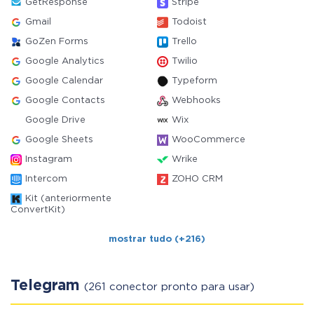
GetResponse
Stripe
Gmail
Todoist
GoZen Forms
Trello
Google Analytics
Twilio
Google Calendar
Typeform
Google Contacts
Webhooks
Google Drive
Wix
Google Sheets
WooCommerce
Instagram
Wrike
Intercom
ZOHO CRM
Kit (anteriormente
ConvertKit)
mostrar tudo (+216)
Telegram
(261 conector pronto para usar)