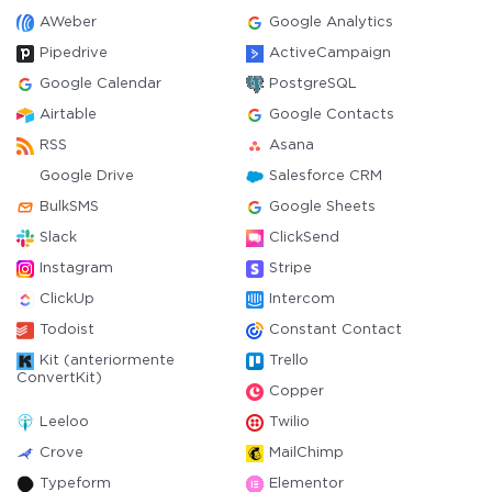
AWeber
Google Analytics
Pipedrive
ActiveCampaign
Google Calendar
PostgreSQL
Airtable
Google Contacts
RSS
Asana
Google Drive
Salesforce CRM
BulkSMS
Google Sheets
Slack
ClickSend
Instagram
Stripe
ClickUp
Intercom
Todoist
Constant Contact
Kit (anteriormente
Trello
ConvertKit)
Copper
Leeloo
Twilio
Crove
MailChimp
Typeform
Elementor