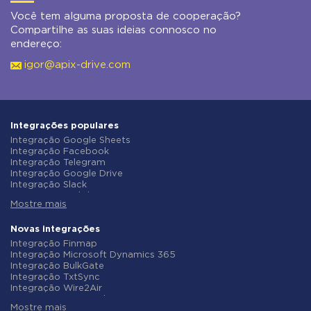
Você tem alguma proposta de cooperação?
Compartilhe as suas ideias connosco no
endereço:
igor@apix-drive.com
Integrações populares
Integração Google Sheets
Integração Facebook
Integração Telegram
Integração Google Drive
Integração Slack
Integração MailChimp
Mostre mais
Integração Gmail
Integração Trello
Integração ClickUp
Novas integrações
Integração Airtable
Integração Finmap
Integração Google Contacts
Integração Microsoft Dynamics 365
Integração OpenAI (ChatGPT)
Integração BulkGate
Integração Instagram
Integração TxtSync
Integração ActiveCampaign
Integração Wire2Air
Integração Typeform
Integração Corezoid
Integração Salesforce CRM
Mostre mais
Integração Infobip