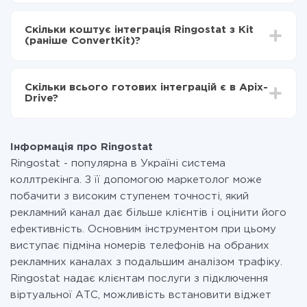
Залежно від системи, з якої ви будете робити
Включаєте автооновлення
інтеграцію, час налаштування може відрізнятися і
Тепер дані будуть автоматично передаватися з
Скільки коштує інтеграція Ringostat з Kit
становити від 5-ти до 30-хвилин. У середньому
Ringostat в Kit (раніше ConvertKit)
(раніше ConvertKit)?
налаштування займає 10-15 хвилин.
За саму інтеграцію нічого платити не потрібно і на
всіх тарифах доступний повністю весь функціонал.
Скільки всього готових інтеграцій є в Apix-
Ви оплачуєте лише кількість даних, які за фактом
Drive?
передаються з однієї вашої системи в іншу через
наш сервіс. Якщо у вас кількість даних в місяць
На даний час у нас готово 400+ інтеграцій крім
невелика, можете сміливо користуватися
Ringostat і Kit (раніше ConvertKit)
безкоштовним тарифом або перейти на платний,
Інформація про Ringostat
при необхідності. Детальніше про
тарифи
.
Ringostat - популярна в Україні система
коллтрекінга. З її допомогою маркетолог може
побачити з високим ступенем точності, який
рекламний канал дає більше клієнтів і оцінити його
ефективність. Основним інструментом при цьому
виступає підміна номерів телефонів на обраних
рекламних каналах з подальшим аналізом трафіку.
Ringostat надає клієнтам послуги з підключення
віртуальної АТС, можливість встановити віджет