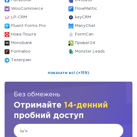
Facebook
Invoiless
WooCommerce
FlowMattic
LP-CRM
keyCRM
Fluent Forms Pro
ManyChat
Нова Пошта
FormCan
Monobank
Приват24
Formaloo
Monster Leads
Телеграм
показати всі (+159)
Без обмежень
Отримайте
14-денний
пробний доступ