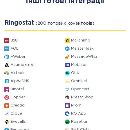
Інші готові інтеграції
Ringostat
(200 готових конекторів)
8x8
Mailchimp
AOL
MeisterTask
AWeber
MessageWhiz
Acumbamail
Mobizon
Airtable
OLX
AlphaSMS
Omnicell
Binotel
Opencart
Copper
PrestaShop
Creatio
Prom
Crove
RO App
Evecalls
Rozetka
Facebook
SMS Club