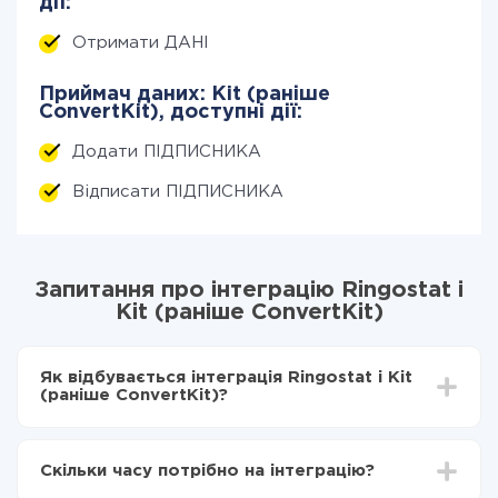
дії:
Отримати ДАНІ
Приймач даних: Kit (раніше
ConvertKit), доступні дії:
Додати ПІДПИСНИКА
Відписати ПІДПИСНИКА
Запитання про інтеграцію Ringostat і
Kit (раніше ConvertKit)
Як відбувається інтеграція Ringostat і Kit
(раніше ConvertKit)?
Для початку потрібно
зареєструватися в ApiX-
Drive
Скільки часу потрібно на інтеграцію?
Вибираєте які дані передавати з Ringostat в Kit
(раніше ConvertKit)