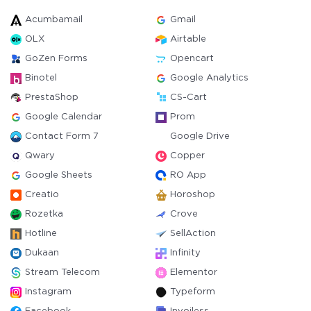
Acumbamail
Gmail
OLX
Airtable
GoZen Forms
Opencart
Binotel
Google Analytics
PrestaShop
CS-Cart
Google Calendar
Prom
Contact Form 7
Google Drive
Qwary
Copper
Google Sheets
RO App
Creatio
Horoshop
Rozetka
Crove
Hotline
SellAction
Dukaan
Infinity
Stream Telecom
Elementor
Instagram
Typeform