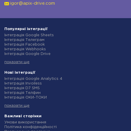
igor@apix-drive.com
Популярні інтеграції
Інтеграція Google Sheets
Інтеграція Телеграм
Інтеграція Facebook
Інтеграція Webhooks
Інтеграція Google Drive
Інтеграція Opencart
показати ще
Інтеграція Gmail
Інтеграція Нова Пошта
Інтеграція Rozetka
Нові інтеграції
Інтеграція OpenAI (ChatGPT)
Інтеграція Google Analytics 4
Інтеграція Binotel
Інтеграція Invoiless
Інтеграція Prom
Інтеграція D7 SMS
Інтеграція Приват24
Інтеграція Телфин
Інтеграція OLX
Інтеграція ОКИ-ТОКИ
Інтеграція TurboSMS
Інтеграція Finmap
Інтеграція SendPulse
показати ще
Інтеграція Microsoft Dynamics 365
Інтеграція Horoshop
Інтеграція BulkGate
Інтеграція Stream Telecom
Інтеграція TxtSync
Важливі сторінки
Інтеграція Instagram
Інтеграція Wire2Air
Умови використання
Інтеграція Google Analytics
Інтеграція Corezoid
Політика конфіденційності
Інтеграція Creatio
Інтеграція Infobip