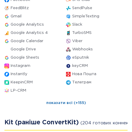
FeedBlitz
SendPulse
Gmail
SimpleTexting
Google Analytics
Slack
Google Analytics 4
TurboSMS
Google Calendar
Viber
Google Drive
Webhooks
Google Sheets
eSputnik
Instagram
keyCRM
Instantly
Нова Пошта
KeepinCRM
Телеграм
LP-CRM
показати всі (+155)
Kit (раніше ConvertKit)
(204 готових коннект