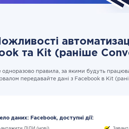
ожливості автоматизац
ook та Kit (раніше Conve
одноразово правила, за якими будуть працюв
рвалом передавайте дані з Facebook в Kit (рані
ло даних: Facebook, доступні дії:
вантажити ЛІДИ (нові)
Завант