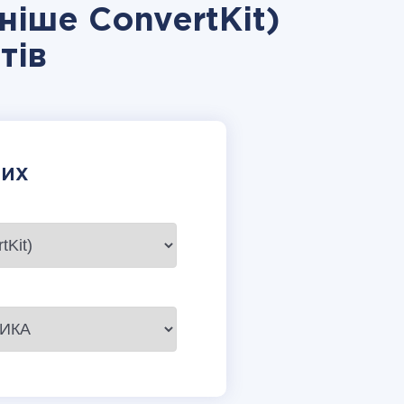
ніше ConvertKit)
тів
НИХ