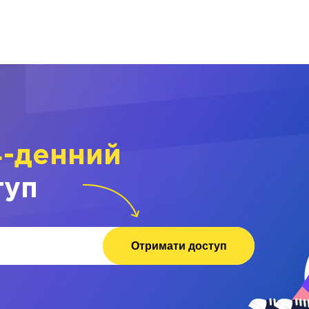
4-денний
туп
Отримати доступ