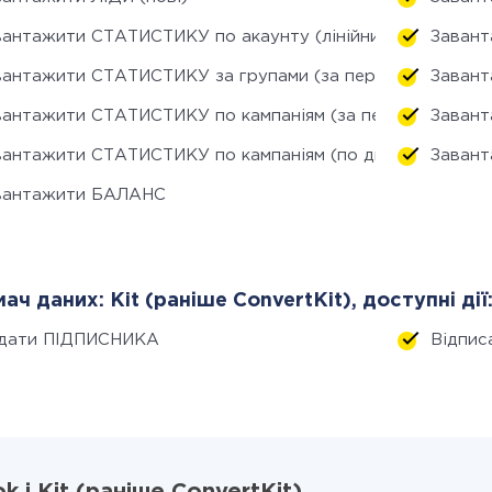
вантажити СТАТИСТИКУ по акаунту (лінійний прогноз)
Завант
вантажити СТАТИСТИКУ за групами (за період)
Завант
вантажити СТАТИСТИКУ по кампаніям (за період)
Завант
вантажити СТАТИСТИКУ по кампаніям (по днях)
Завант
вантажити БАЛАНС
ач даних: Kit (раніше ConvertKit), доступні дії
дати ПІДПИСНИКА
Відпи