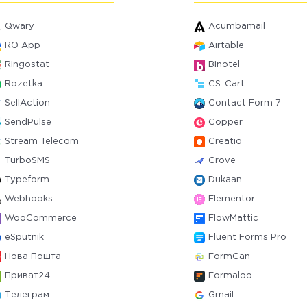
Qwary
Acumbamail
RO App
Airtable
Ringostat
Binotel
Rozetka
CS-Cart
SellAction
Contact Form 7
SendPulse
Copper
Stream Telecom
Creatio
TurboSMS
Crove
Typeform
Dukaan
Webhooks
Elementor
WooCommerce
FlowMattic
eSputnik
Fluent Forms Pro
Нова Пошта
FormCan
Приват24
Formaloo
Телеграм
Gmail