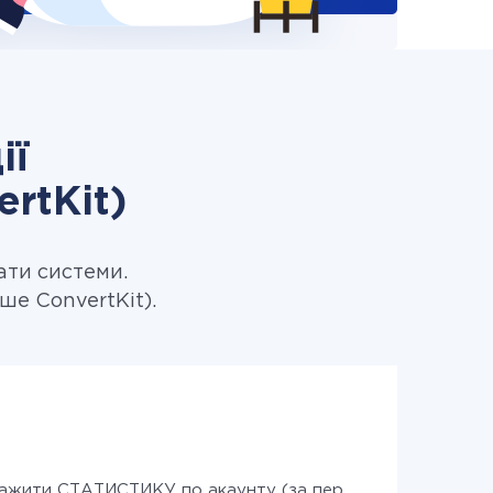
ії
rtKit)
ати системи.
ше ConvertKit).
ажити СТАТИСТИКУ по акаунту (за період)