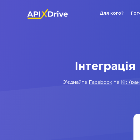
Для кого?
Гот
Інтеграція
З'єднайте
Facebook
та
Kit (ра