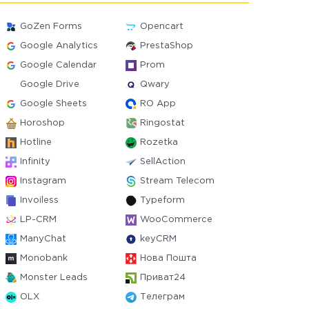
GoZen Forms
Opencart
Google Analytics
PrestaShop
Google Calendar
Prom
Google Drive
Qwary
Google Sheets
RO App
Horoshop
Ringostat
Hotline
Rozetka
Infinity
SellAction
Instagram
Stream Telecom
Invoiless
Typeform
LP-CRM
WooCommerce
ManyChat
keyCRM
Monobank
Нова Пошта
Monster Leads
Приват24
OLX
Телеграм