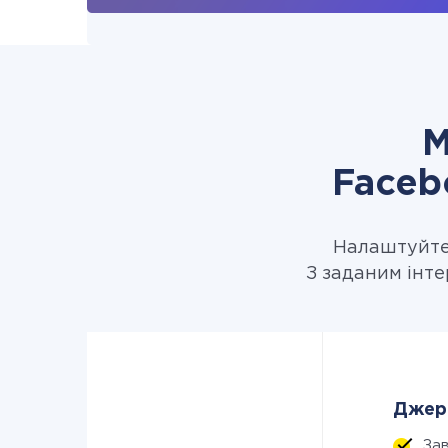
М
Faceb
Налаштуйте 
З заданим інте
Джере
За