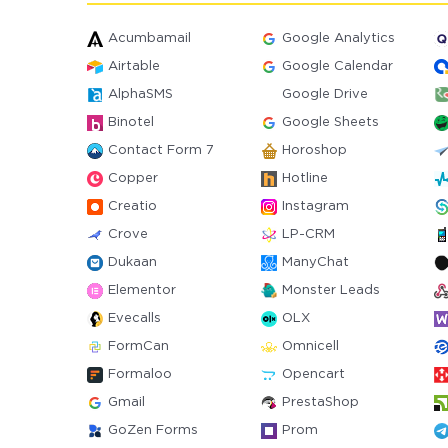
Acumbamail
Google Analytics
Airtable
Google Calendar
AlphaSMS
Google Drive
Binotel
Google Sheets
Contact Form 7
Horoshop
Copper
Hotline
Creatio
Instagram
Crove
LP-CRM
Dukaan
ManyChat
Elementor
Monster Leads
Evecalls
OLX
FormCan
Omnicell
Formaloo
Opencart
Gmail
PrestaShop
GoZen Forms
Prom