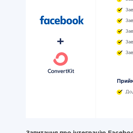
За
За
За
За
За
Прийм
До