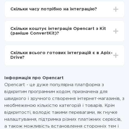
Для початку потрібно
зареєструватися в ApiX-
Drive
Скільки часу потрібно на інтеграцію?
Вибираєте які дані передавати з Opencart в Kit
(раніше ConvertKit)
Залежно від системи, з якої ви будете робити
Включаєте автооновлення
інтеграцію, час налаштування може відрізнятися і
Тепер дані будуть автоматично передаватися з
Скільки коштує інтеграція Opencart з Kit
становити від 5-ти до 30-хвилин. У середньому
Opencart в Kit (раніше ConvertKit)
(раніше ConvertKit)?
налаштування займає 10-15 хвилин.
За саму інтеграцію нічого платити не потрібно і на
всіх тарифах доступний повністю весь функціонал.
Скільки всього готових інтеграцій є в Apix-
Ви оплачуєте лише кількість даних, які за фактом
Drive?
передаються з однієї вашої системи в іншу через
наш сервіс. Якщо у вас кількість даних в місяць
На даний час у нас готово 400+ інтеграцій крім
невелика, можете сміливо користуватися
Opencart і Kit (раніше ConvertKit)
безкоштовним тарифом або перейти на платний,
Інформація про Opencart
при необхідності. Детальніше про
тарифи
.
Opencart - це дуже популярна платформа з
відкритим програмним кодом, призначена для
швидкого і зручного створення інтернет-магазинів, з
необмеженою кількістю категорій і товарів. Крім
відкритості, володіє такими перевагами, як гнучке
налаштування, підтримка різних платіжних сервісів,
а також можливість встановлення сторонніх тем і