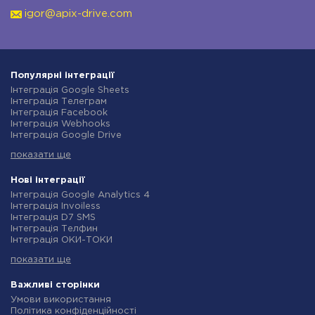
igor@apix-drive.com
Популярні інтеграції
Інтеграція Google Sheets
Інтеграція Телеграм
Інтеграція Facebook
Інтеграція Webhooks
Інтеграція Google Drive
Інтеграція Opencart
показати ще
Інтеграція Gmail
Інтеграція Нова Пошта
Інтеграція Rozetka
Нові інтеграції
Інтеграція OpenAI (ChatGPT)
Інтеграція Google Analytics 4
Інтеграція Binotel
Інтеграція Invoiless
Інтеграція Prom
Інтеграція D7 SMS
Інтеграція Приват24
Інтеграція Телфин
Інтеграція OLX
Інтеграція ОКИ-ТОКИ
Інтеграція TurboSMS
Інтеграція Finmap
Інтеграція SendPulse
показати ще
Інтеграція Microsoft Dynamics 365
Інтеграція Horoshop
Інтеграція BulkGate
Інтеграція Stream Telecom
Інтеграція TxtSync
Важливі сторінки
Інтеграція Instagram
Інтеграція Wire2Air
Умови використання
Інтеграція Google Analytics
Інтеграція Corezoid
Політика конфіденційності