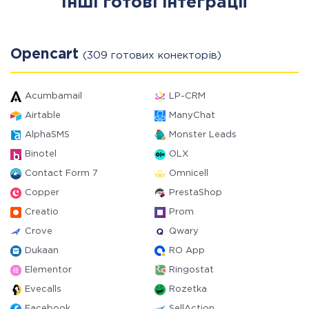
Інші готові інтеграції
Opencart
(309 готових конекторів)
Acumbamail
LP-CRM
Airtable
ManyChat
AlphaSMS
Monster Leads
Binotel
OLX
Contact Form 7
Omnicell
Copper
PrestaShop
Creatio
Prom
Crove
Qwary
Dukaan
RO App
Elementor
Ringostat
Evecalls
Rozetka
Facebook
SellAction