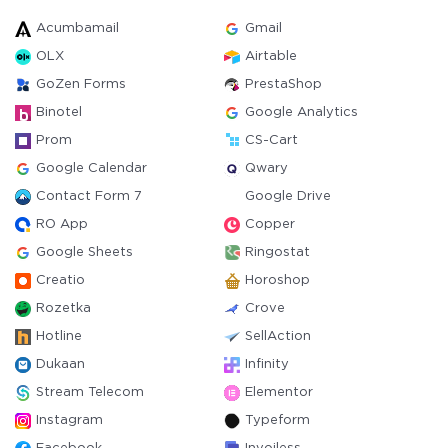
Acumbamail
Gmail
OLX
Airtable
GoZen Forms
PrestaShop
Binotel
Google Analytics
Prom
CS-Cart
Google Calendar
Qwary
Contact Form 7
Google Drive
RO App
Copper
Google Sheets
Ringostat
Creatio
Horoshop
Rozetka
Crove
Hotline
SellAction
Dukaan
Infinity
Stream Telecom
Elementor
Instagram
Typeform