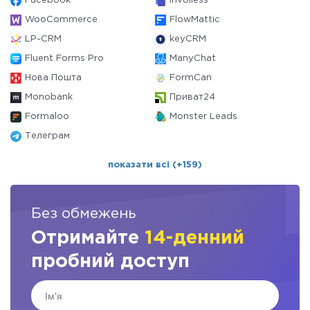
Facebook
Invoiless
WooCommerce
FlowMattic
LP-CRM
keyCRM
Fluent Forms Pro
ManyChat
Нова Пошта
FormCan
Monobank
Приват24
Formaloo
Monster Leads
Телеграм
показати всі (+159)
Без обмежень
Отримайте
14-денний
пробний доступ