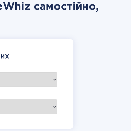
eWhiz самостійно,
НИХ