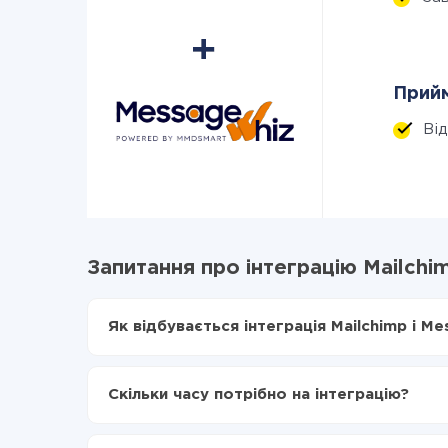
Прийм
Ві
Запитання про інтеграцію Mailchi
Як відбувається інтеграція Mailchimp і M
Для початку потрібно
зареєструватися в Api
Вибираєте які дані передавати з Mailchimp 
Скільки часу потрібно на інтеграцію?
Включаєте автооновлення
Тепер дані будуть автоматично передаватис
Залежно від системи, з якої ви будете робити і