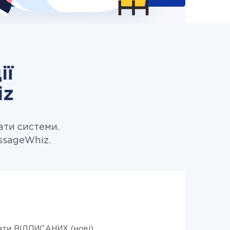
ії
iz
ати системи.
ssageWhiz.
ти ВІДПИСАНИХ (нові)