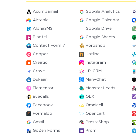
Acumbamail
Google Analytics
Airtable
Google Calendar
AlphaSMS
Google Drive
Binotel
Google Sheets
Contact Form 7
Horoshop
Copper
Hotline
Creatio
Instagram
Crove
LP-CRM
Dukaan
ManyChat
Elementor
Monster Leads
Evecalls
OLX
Facebook
Omnicell
Formaloo
Opencart
Gmail
PrestaShop
GoZen Forms
Prom