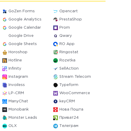
GoZen Forms
Opencart
Google Analytics
PrestaShop
Google Calendar
Prom
Google Drive
Qwary
Google Sheets
RO App
Horoshop
Ringostat
Hotline
Rozetka
Infinity
SellAction
Instagram
Stream Telecom
Invoiless
Typeform
LP-CRM
WooCommerce
ManyChat
keyCRM
Monobank
Нова Пошта
Monster Leads
Приват24
OLX
Телеграм