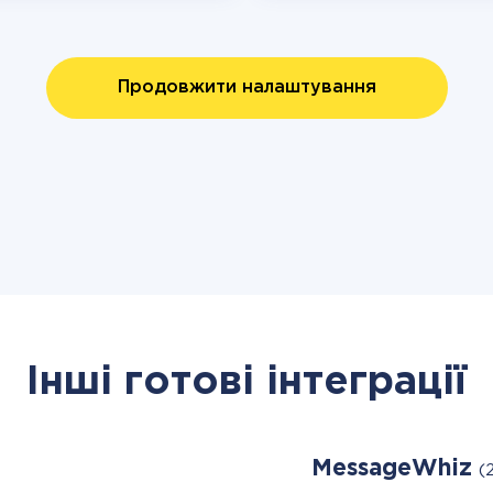
Продовжити налаштування
Інші готові інтеграції
MessageWhiz
(