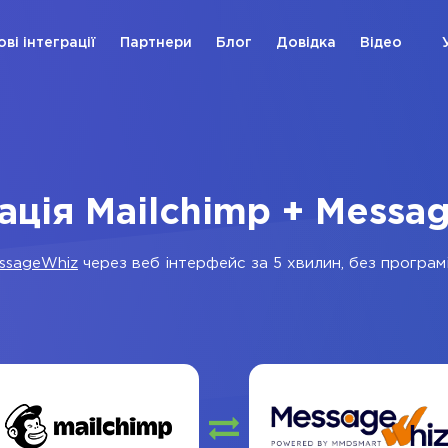
ові інтеграції
Партнери
Блог
Довідка
Відео
рація Mailchimp + Messa
ssageWhiz
через веб інтерфейс за 5 хвилин, без програмі