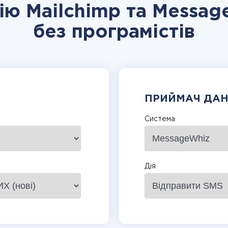
цію Mailchimp та Messag
без програмістів
ПРИЙМАЧ ДА
Система
Дія