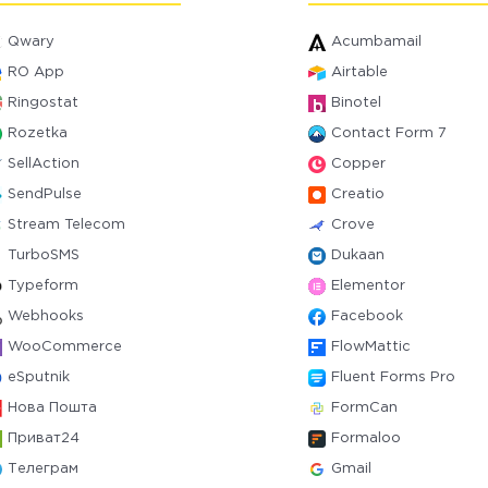
Qwary
Acumbamail
RO App
Airtable
Ringostat
Binotel
Rozetka
Contact Form 7
SellAction
Copper
SendPulse
Creatio
Stream Telecom
Crove
TurboSMS
Dukaan
Typeform
Elementor
Webhooks
Facebook
WooCommerce
FlowMattic
eSputnik
Fluent Forms Pro
Нова Пошта
FormCan
Приват24
Formaloo
Телеграм
Gmail