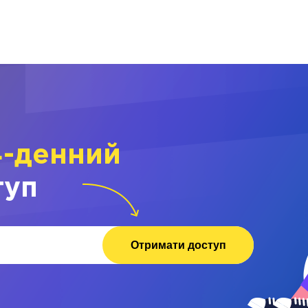
4-денний
туп
Отримати доступ