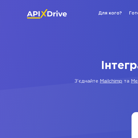
Для кого?
Гот
Інтег
З'єднайте
Mailchimp
та
Me