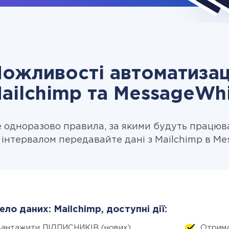
ожливості автоматизац
ailchimp та MessageWh
одноразово правила, за якими будуть працюв
 інтервалом передавайте дані з Mailchimp в Me
ло даних: Mailchimp, доступні дії:
вантажити ПІДПИСНИКІВ (нових)
Отрима