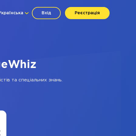
Українська
Вхід
Реєстрація
geWhiz
стів та спеціальних знань.