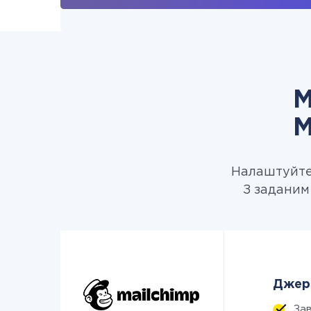
М
M
Налаштуйте 
З заданим
Джере
За